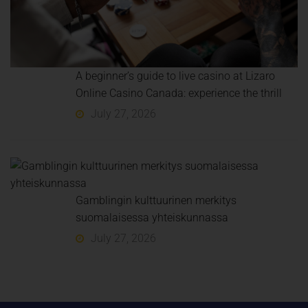
A beginner’s guide to live casino at Lizaro
Online Casino Canada: experience the thrill
July 27, 2026
Gamblingin kulttuurinen merkitys
suomalaisessa yhteiskunnassa
July 27, 2026