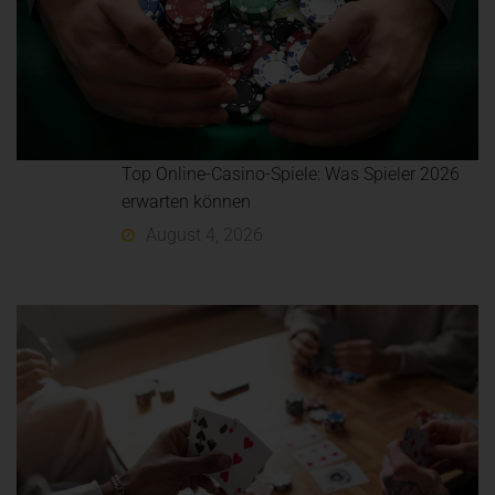
Top Online-Casino-Spiele: Was Spieler 2026
erwarten können
August 4, 2026