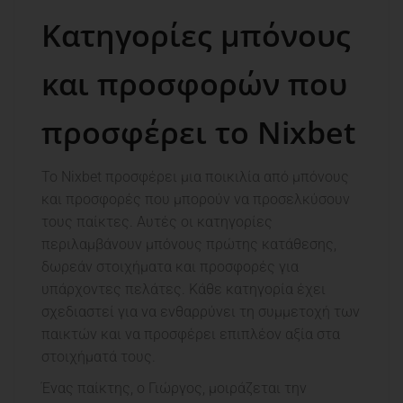
Κατηγορίες μπόνους
και προσφορών που
προσφέρει το Nixbet
Το Nixbet προσφέρει μια ποικιλία από μπόνους
και προσφορές που μπορούν να προσελκύσουν
τους παίκτες. Αυτές οι κατηγορίες
περιλαμβάνουν μπόνους πρώτης κατάθεσης,
δωρεάν στοιχήματα και προσφορές για
υπάρχοντες πελάτες. Κάθε κατηγορία έχει
σχεδιαστεί για να ενθαρρύνει τη συμμετοχή των
παικτών και να προσφέρει επιπλέον αξία στα
στοιχήματά τους.
Ένας παίκτης, ο Γιώργος, μοιράζεται την