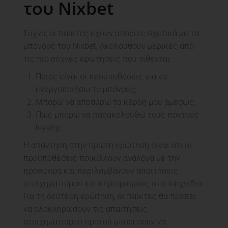
του Nixbet
Συχνά, οι παίκτες έχουν απορίες σχετικά με τα
μπόνους του Nixbet. Ακολουθούν μερικές από
τις πιο συχνές ερωτήσεις που τίθενται:
Ποιες είναι οι προϋποθέσεις για να
ενεργοποιήσω το μπόνους;
Μπορώ να αποσύρω τα κέρδη μου αμέσως;
Πώς μπορώ να παρακολουθώ τους πόντους
loyalty;
Η απάντηση στην πρώτη ερώτηση είναι ότι οι
προϋποθέσεις ποικίλλουν ανάλογα με την
προσφορά και περιλαμβάνουν απαιτήσεις
στοιχηματισμού και περιορισμούς στα παιχνίδια.
Για τη δεύτερη ερώτηση, οι παίκτες θα πρέπει
να ολοκληρώσουν τις απαιτήσεις
στοιχηματισμού προτού μπορέσουν να