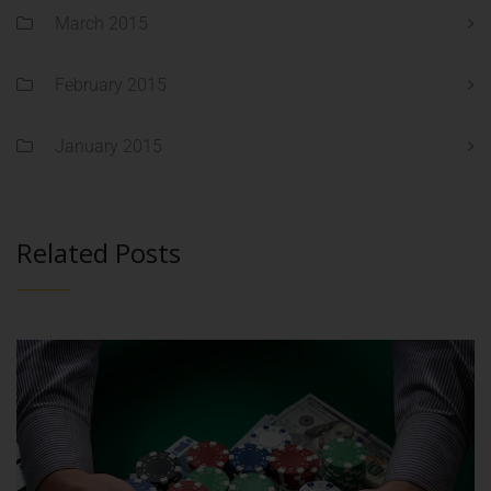
March 2015
February 2015
January 2015
Related Posts