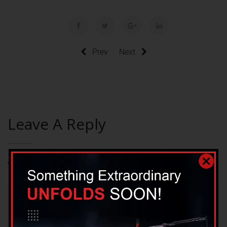
Prev
Next
Leave A Reply
Your email address will not be published.