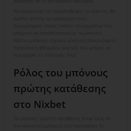
βοήθησαν να τις κατανοήσω καλύτερα.”
Αξιολογώντας τις προϋποθέσεις, οι παίκτες θα
πρέπει επίσης να προσέχουν τους
περιορισμούς στους τύπους στοιχημάτων που
μπορούν να τοποθετήσουν με τα μπόνους.
Κάποια μπόνους ισχύουν μόνο για συγκεκριμένα
παιχνίδια ή αθλήματα, γεγονός που μπορεί να
περιορίσει τις επιλογές τους.
Ρόλος του μπόνους
πρώτης κατάθεσης
στο Nixbet
Το μπόνους πρώτης κατάθεσης είναι ίσως το
πιο ελκυστικό μπόνους που προσφέρει το