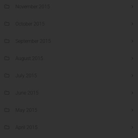
November 2015
October 2015
September 2015
August 2015
July 2015
June 2015
May 2015
April 2015