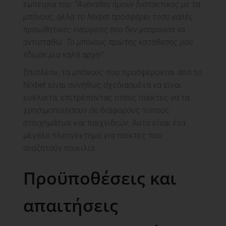
εμπειρία του:
“Ανέκαθεν ήμουν διστακτικός με τα
μπόνους, αλλά το Nixbet προσφέρει τόσο καλές
προωθητικές ενέργειες που δεν μπορούσα να
αντισταθώ. Το μπόνους πρώτης κατάθεσης μου
έδωσε μια καλή αρχή!”
Επιπλέον, τα μπόνους που προσφέρονται από το
Nixbet είναι συνήθως σχεδιασμένα να είναι
ευέλικτα, επιτρέποντας στους παίκτες να τα
χρησιμοποιήσουν σε διάφορους τύπους
στοιχημάτων και παιχνιδιών. Αυτό είναι ένα
μεγάλο πλεονέκτημα για παίκτες που
αναζητούν ποικιλία.
Προϋποθέσεις και
απαιτήσεις