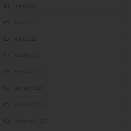
June 2022
May 2022
April 2022
March 2022
February 2022
January 2022
December 2021
November 2021