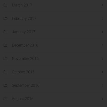
March 2017
February 2017
January 2017
December 2016
November 2016
October 2016
September 2016
August 2016