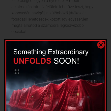
lehetőséged legyen a nyerésre. A mobil
alkalmazás intuitív felülete lehetővé teszi, hogy
könnyedén navigálj a különböző játékok és
fogadási lehetőségek között, így egyszerűen
megtalálhatod a számodra legkedvezőbb
opciókat.
Hogyan érdemes
választani a
betmatch slot
játékok között?
A betmatch slot játékok között való választás
során érdemes figyelembe venni néhány