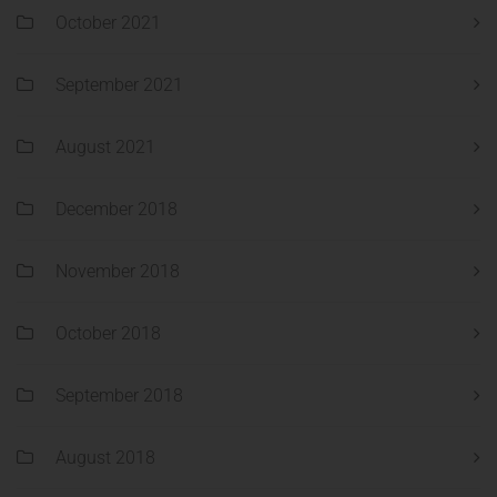
October 2021
September 2021
August 2021
December 2018
November 2018
October 2018
September 2018
August 2018