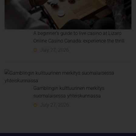
A beginner’s guide to live casino at Lizaro
Online Casino Canada: experience the thrill
July 27, 2026
Gamblingin kulttuurinen merkitys
suomalaisessa yhteiskunnassa
July 27, 2026