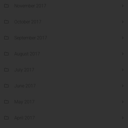
November 2017
October 2017
September 2017
August 2017
July 2017
June 2017
May 2017
April 2017