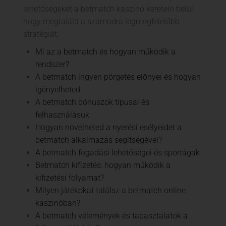
lehetőségeket a betmatch kaszinó keretein belül,
hogy megtaláld a számodra legmegfelelőbb
stratégiát.
Mi az a betmatch és hogyan működik a
rendszer?
A betmatch ingyen pörgetés előnyei és hogyan
igényelheted
A betmatch bónuszok típusai és
felhasználásuk
Hogyan növelheted a nyerési esélyeidet a
betmatch alkalmazás segítségével?
A betmatch fogadási lehetőségei és sportágak
Betmatch kifizetés: hogyan működik a
kifizetési folyamat?
Milyen játékokat találsz a betmatch online
kaszinóban?
A betmatch vélemények és tapasztalatok a