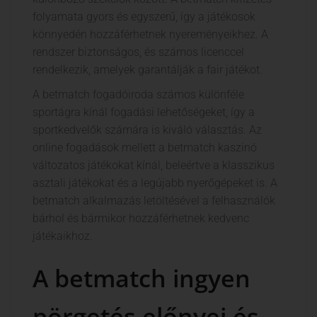
folyamata gyors és egyszerű, így a játékosok
könnyedén hozzáférhetnek nyereményeikhez. A
rendszer biztonságos, és számos licenccel
rendelkezik, amelyek garantálják a fair játékot.
A betmatch fogadóiroda számos különféle
sportágra kínál fogadási lehetőségeket, így a
sportkedvelők számára is kiváló választás. Az
online fogadások mellett a betmatch kaszinó
változatos játékokat kínál, beleértve a klasszikus
asztali játékokat és a legújabb nyerőgépeket is. A
betmatch alkalmazás letöltésével a felhasználók
bárhol és bármikor hozzáférhetnek kedvenc
játékaikhoz.
A betmatch ingyen
pörgetés előnyei és