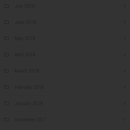
July 2018
June 2018
May 2018
April 2018
March 2018
February 2018
January 2018
December 2017