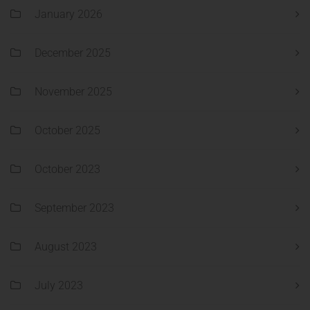
January 2026
December 2025
November 2025
October 2025
October 2023
September 2023
August 2023
July 2023