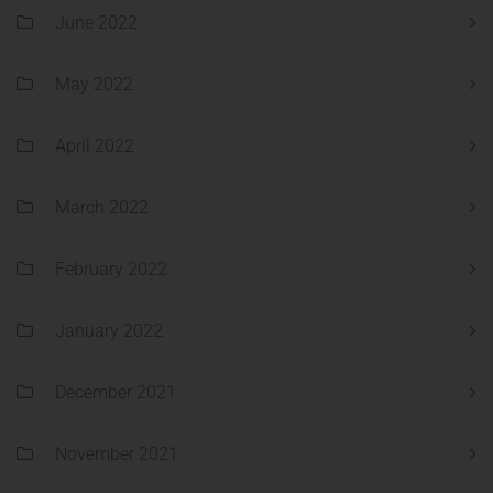
June 2022
May 2022
April 2022
March 2022
February 2022
January 2022
December 2021
November 2021