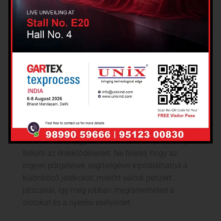
szempontot, hogy a lehető legjobban
kihasználhasd a játékélményt. Először is, érdemes
megismerni a játékok RTP (Return to Player)
arányát, amely megmutatja, hogy a játék
várhatóan mennyit fizet vissza a játékosoknak.
Minél magasabb az RTP, annál kedvezőbb a
játékos számára.
Továbbá, figyelj a játékok témájára és dizájnjára
is, hiszen a szórakoztató és vonzó grafikával
rendelkező játékok sokkal élvezetesebbek. A
betmatch slot kínálatában számos különböző
téma található, így biztosan találsz olyat, amelyik
felkelti az érdeklődésedet. Ne feledd, hogy az
ingyen pörgetések segítségével kipróbálhatod a
különböző játékokat, mielőtt valódi pénzért
játszanál, így még jobban megismerheted a
slotokat és a nyerési esélyeidet.