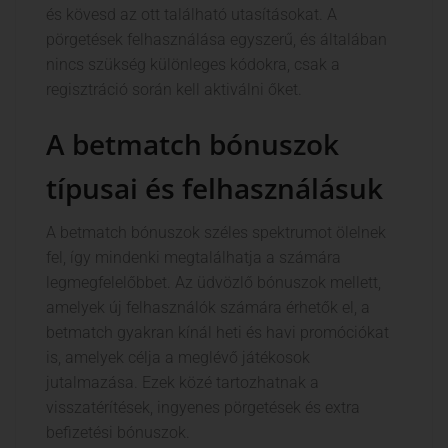
és kövesd az ott található utasításokat. A
pörgetések felhasználása egyszerű, és általában
nincs szükség különleges kódokra, csak a
regisztráció során kell aktiválni őket.
A betmatch bónuszok
típusai és felhasználásuk
A betmatch bónuszok széles spektrumot ölelnek
fel, így mindenki megtalálhatja a számára
legmegfelelőbbet. Az üdvözlő bónuszok mellett,
amelyek új felhasználók számára érhetők el, a
betmatch gyakran kínál heti és havi promóciókat
is, amelyek célja a meglévő játékosok
jutalmazása. Ezek közé tartozhatnak a
visszatérítések, ingyenes pörgetések és extra
befizetési bónuszok.