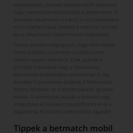
lehetőségeket, amelyek lehetővé teszik számukra,
hogy maximálisan kihasználják a játékélményt. A
betmatch alkalmazás is kapott jó visszajelzéseket,
mivel a felhasználók értékelik a mobilitás előnyeit
és az alkalmazás zökkenőmentes működését.
Fontos azonban megjegyezni, hogy mint minden
online platform, a betmatch is tartalmazhat
néhány negatív véleményt. Ezek gyakran a
kifizetési folyamatok vagy a bónuszokkal
kapcsolatos problémákra vonatkoznak. A cég
azonban folyamatosan dolgozik a felhasználói
élmény javításán, és a legtöbb panaszt gyorsan
kezelik. A vélemények alapján a betmatch egy
megbízható és szórakoztató platformot kínál a
fogadóknak és kaszinó játékosoknak egyaránt.
Tippek a betmatch mobil