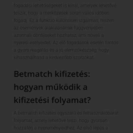
fogadási lehetőségeket is kínál, amelyek lehetővé
teszik, hogy a mérkőzések során valós időben
fogadj. Ez a funkció különösen izgalmas, hiszen
az események alakulásának függvényében
azonnali döntéseket hozhatsz, ami növeli a
nyerési esélyeidet. Az élő fogadások esetén fontos
a gyors reagálás és a jó elemzőkészség, hogy
kihasználhasd a kedvezőbb szorzókat.
Betmatch kifizetés:
hogyan működik a
kifizetési folyamat?
A betmatch kifizetés egyszerű és felhasználóbarát
folyamat, amely lehetővé teszi, hogy gyorsan
hozzáférj a nyereményeidhez. Az első lépés a