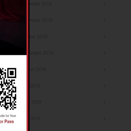
December 2018
November 2018
October 2018
September 2018
August 2018
July 2018
June 2018
May 2018