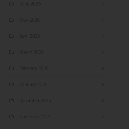
June 2026
May 2026
April 2026
March 2026
February 2026
January 2026
December 2025
November 2025