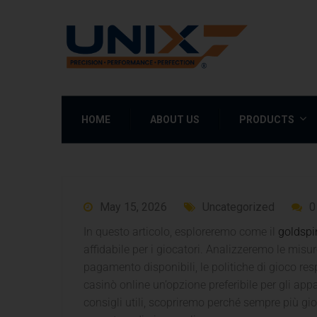
HOME
ABOUT US
PRODUCTS
May 15, 2026
Uncategorized
0
In questo articolo, esploreremo come il
goldspi
affidabile per i giocatori. Analizzeremo le misu
pagamento disponibili, le politiche di gioco re
casinò online un’opzione preferibile per gli app
consigli utili, scopriremo perché sempre più gio