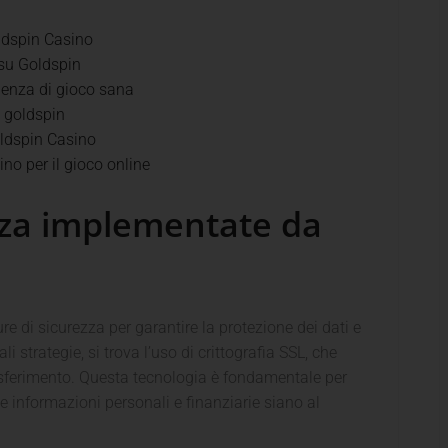
ldspin Casino
 su Goldspin
rienza di gioco sana
o goldspin
Goldspin Casino
no per il gioco online
zza implementate da
re di sicurezza per garantire la protezione dei dati e
ali strategie, si trova l’uso di crittografia SSL, che
rasferimento. Questa tecnologia è fondamentale per
le informazioni personali e finanziarie siano al