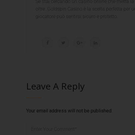
Se stai cercando un casinò online che metta la s
oltre. Goldspin Casino è la scelta perfetta per 
giocatore può sentirsi sicuro e protetto.
Leave A Reply
Your email address will not be published.