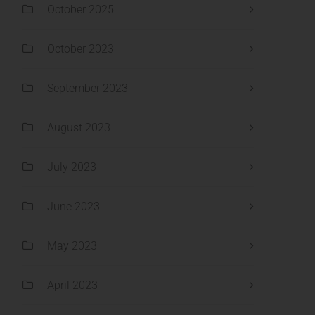
October 2025
October 2023
September 2023
August 2023
July 2023
June 2023
May 2023
April 2023