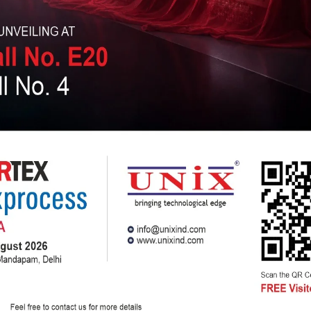
iochi o assistenza tecnica. Il personale è formato per
onalità, rendendo l’esperienza di gioco su Goldspin
 fornisce anche una sezione di FAQ ben strutturata,
 domande più comuni.
a loro affidabilità su
hi che coprono tutti i gusti e le preferenze. Dai
 roulette, alle slot machine più moderne e innovative,
co è sviluppato da fornitori di software rispettabili,
qualità e senza intoppi.
 aspetto cruciale da considerare. Goldspin Casino
garantire che ogni gioco sia equo e che i risultati
ntale per mantenere la fiducia dei giocatori e per
o è riportato un elenco di alcuni dei giochi più