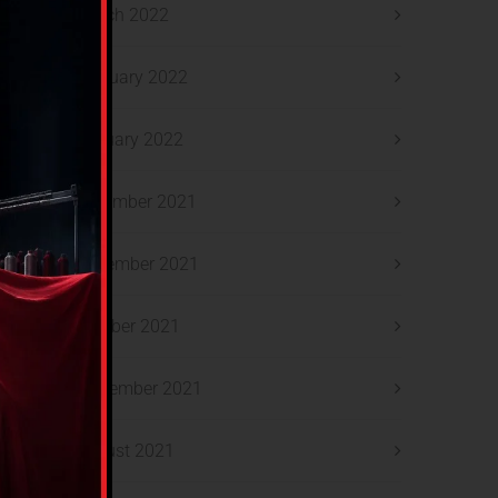
March 2022
February 2022
January 2022
December 2021
November 2021
October 2021
September 2021
August 2021