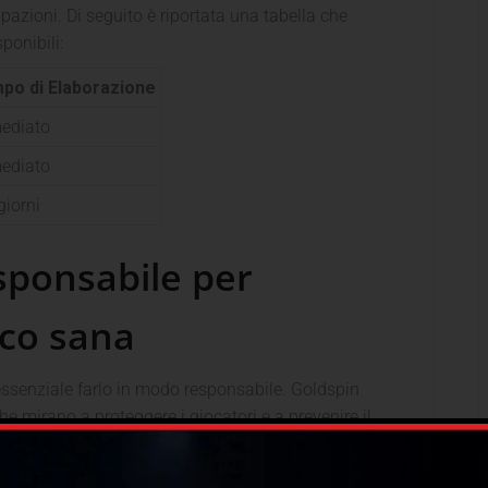
azioni. Di seguito è riportata una tabella che
ponibili:
po di Elaborazione
ediato
ediato
giorni
esponsabile per
oco sana
 essenziale farlo in modo responsabile. Goldspin
e mirano a proteggere i giocatori e a prevenire il
umenti utili come limiti di deposito, opzioni di
 Questi strumenti aiutano i giocatori a mantenere il