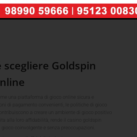
 scegliere Goldspin
online
ome una piattaforma di gioco online sicura e
ioni di pagamento convenienti, le politiche di gioco
contribuiscono a creare un ambiente di gioco positivo
nita alla loro affidabilità, rende il casino goldspin
di gioco coinvolgente e senza preoccupazioni.