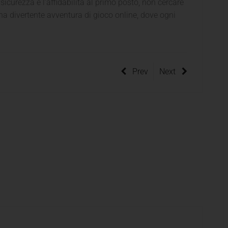
icurezza e l’affidabilità al primo posto, non cercare
una divertente avventura di gioco online, dove ogni
Prev
Next