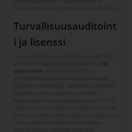
viiveestä (pankkisiirto 1-C pankkipäivää, e-
lompakot nopeampia). Tallenna aina nostokuittisi.
Turvallisuusauditoint
i ja lisenssi
Curacao-lisenssi ei ole yhtä tiukka kuin Malta tai
UK, mutta se edellyttää perusturvatoimia.
Zet
casino online
-alusta käyttää TLS 1.2 -
salausprotokollaa kaikkeen tietoliikenteeseen,
suojaten henkilötietojasi. Talletukset ja kassatilit
eriytetään kasinon operatiivisista tileistä.
Riippumattomat testauslaboratoriot (esim. iTech
Labs) varmistavat pelien RNG:n (Random Number
Generator) rehellisyyden. Omalla vastuullasi: käytä
vahvaa, uniikkia salasanaa ja älä koskaan
tallenna kirjautumistietojasi selainteen.