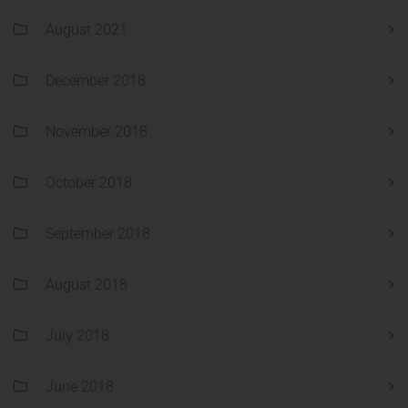
August 2021
December 2018
November 2018
October 2018
September 2018
August 2018
July 2018
June 2018