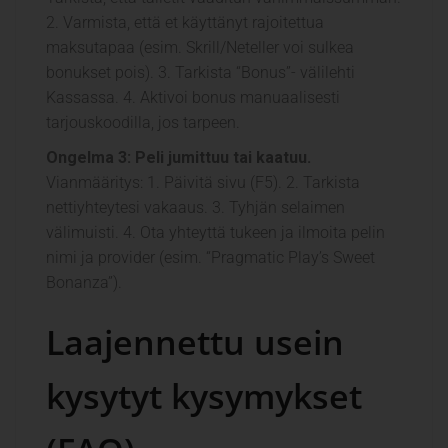
2. Varmista, että et käyttänyt rajoitettua
maksutapaa (esim. Skrill/Neteller voi sulkea
bonukset pois). 3. Tarkista “Bonus”- välilehti
Kassassa. 4. Aktivoi bonus manuaalisesti
tarjouskoodilla, jos tarpeen.
Ongelma 3: Peli jumittuu tai kaatuu.
Vianmääritys: 1. Päivitä sivu (F5). 2. Tarkista
nettiyhteytesi vakaaus. 3. Tyhjän selaimen
välimuisti. 4. Ota yhteyttä tukeen ja ilmoita pelin
nimi ja provider (esim. “Pragmatic Play’s Sweet
Bonanza”).
Laajennettu usein
kysytyt kysymykset