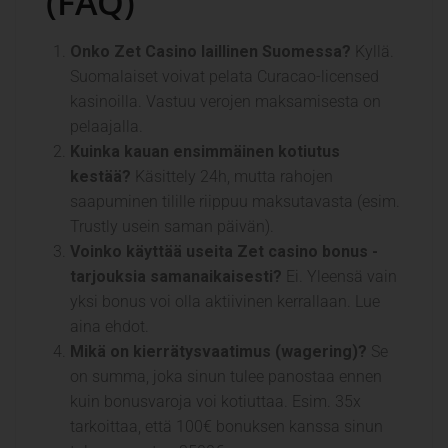
(FAQ)
Onko Zet Casino laillinen Suomessa?
Kyllä.
Suomalaiset voivat pelata Curacao-licensed
kasinoilla. Vastuu verojen maksamisesta on
pelaajalla.
Kuinka kauan ensimmäinen kotiutus
kestää?
Käsittely 24h, mutta rahojen
saapuminen tilille riippuu maksutavasta (esim.
Trustly usein saman päivän).
Voinko käyttää useita
Zet casino bonus
-
tarjouksia samanaikaisesti?
Ei. Yleensä vain
yksi bonus voi olla aktiivinen kerrallaan. Lue
aina ehdot.
Mikä on kierrätysvaatimus (wagering)?
Se
on summa, joka sinun tulee panostaa ennen
kuin bonusvaroja voi kotiuttaa. Esim. 35x
tarkoittaa, että 100€ bonuksen kanssa sinun