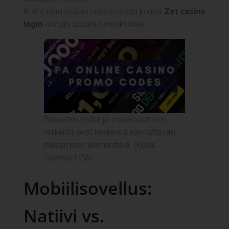
6. Kirjaudu sisään ensimmäistä kertaa
Zet casino
login
-sivulla uusilla tunnuksillasi.
Bonusten ehdot ja matemaattinen
laskenta ovat keskeisiä kannattavan
pelaamisen elementtejä. (Kuva:
Gamble-USA)
Mobiilisovellus:
Natiivi vs.