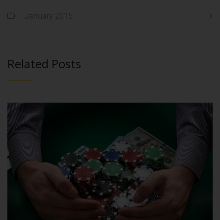
January 2015
Related Posts