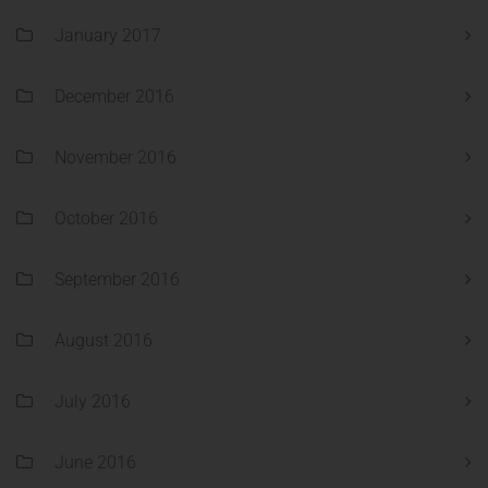
January 2017
December 2016
November 2016
October 2016
September 2016
August 2016
July 2016
June 2016