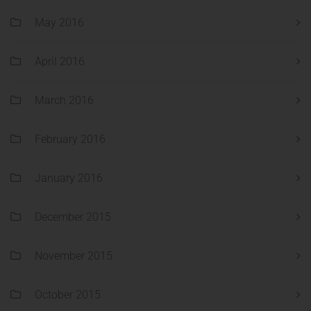
May 2016
April 2016
March 2016
February 2016
January 2016
December 2015
November 2015
October 2015