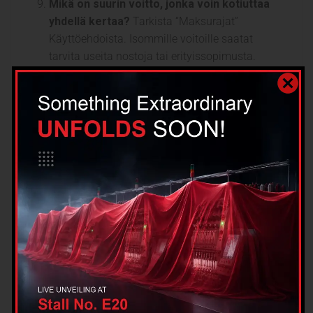
Mikä on suurin voitto, jonka voin kotiuttaa
yhdellä kertaa?
Tarkista “Maksurajat”
Käyttöehdoista. Isommille voitoille saatat
tarvita useita nostoja tai erityissopimusta.
Miten voin lopettaa pelaamisen pysyvästi?
Ota yhteyttä asiakaspalveluun ja pyydä tilisi
pysyvää sulkemista. He myös voivat lisätä
sinut itsekieltolistalle.
Päätelmät
Tämä tekninen
Zet casino online
-whitepaper on
suunniteltu antamaan sinulle systemaattinen
ymmärrys alustan mekaniikoista. Keskeinen
oppiminen on, että menestys ei ole pelkkää onnea,
vaan prosessien (KYC, bonuslaskenta, turvalliset
käytänteet) hallintaa. Zet Casino tarjoaa modernin
pelivalikoiman ja toiminnan, mutta kuten missä