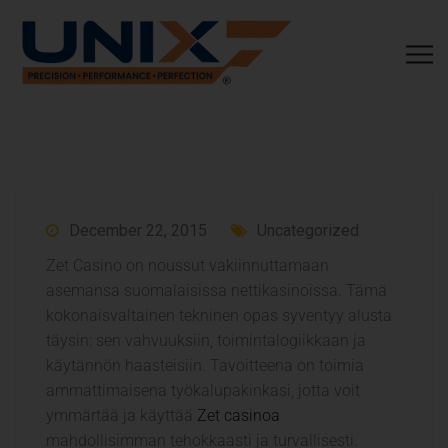
December 22, 2015
Uncategorized
Zet Casino on noussut vakiinnuttamaan
asemansa suomalaisissa nettikasinoissa. Tämä
kokonaisvaltainen tekninen opas syventyy alusta
täysin: sen vahvuuksiin, toimintalogiikkaan ja
käytännön haasteisiin. Tavoitteena on toimia
ammattimaisena työkalupakinkasi, jotta voit
ymmärtää ja käyttää
Zet casinoa
mahdollisimman tehokkaasti ja turvallisesti.