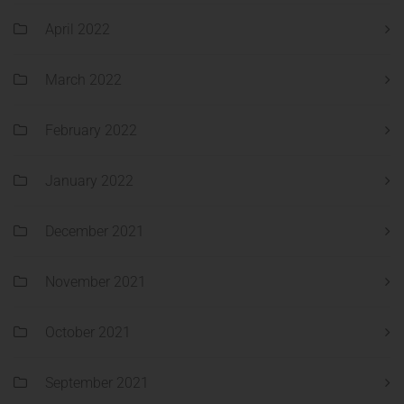
April 2022
March 2022
February 2022
January 2022
December 2021
November 2021
October 2021
September 2021