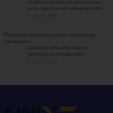
A beginner’s guide to live casino at Lizaro
Online Casino Canada: experience the thrill
July 27, 2026
Gamblingin kulttuurinen merkitys
suomalaisessa yhteiskunnassa
July 27, 2026