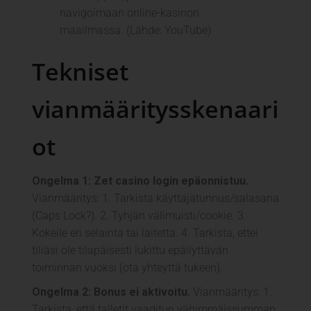
navigoimaan online-kasinon
maailmassa. (Lähde: YouTube)
Tekniset
vianmääritysskenaari
ot
Ongelma 1:
Zet casino login
epäonnistuu.
Vianmääritys: 1. Tarkista käyttäjätunnus/salasana
(Caps Lock?). 2. Tyhjän välimuisti/cookie. 3.
Kokeile eri selainta tai laitetta. 4. Tarkista, ettei
tiliäsi ole tilapäisesti lukittu epäilyttävän
toiminnan vuoksi (ota yhteyttä tukeen).
Ongelma 2: Bonus ei aktivoitu.
Vianmääritys: 1.
Tarkista, että talletit vaaditun vähimmäissumman.