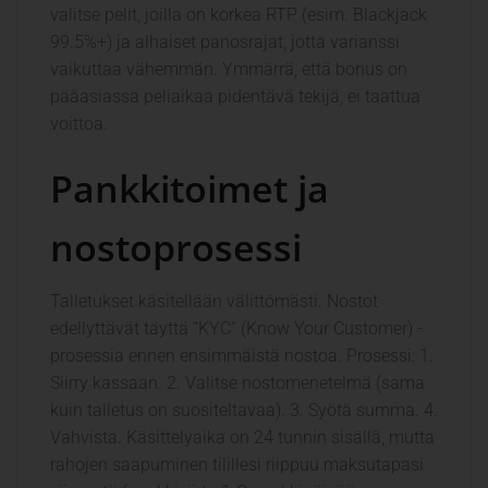
valitse pelit, joilla on korkea RTP (esim. Blackjack
99.5%+) ja alhaiset panosrajat, jotta varianssi
vaikuttaa vähemmän. Ymmärrä, että bonus on
pääasiassa peliaikaa pidentävä tekijä, ei taattua
voittoa.
Pankkitoimet ja
nostoprosessi
Talletukset käsitellään välittömästi. Nostot
edellyttävät täyttä “KYC” (Know Your Customer) -
prosessia ennen ensimmäistä nostoa. Prosessi: 1.
Siirry kassaan. 2. Valitse nostomenetelmä (sama
kuin talletus on suositeltavaa). 3. Syötä summa. 4.
Vahvista. Käsittelyaika on 24 tunnin sisällä, mutta
rahojen saapuminen tilillesi riippuu maksutapasi