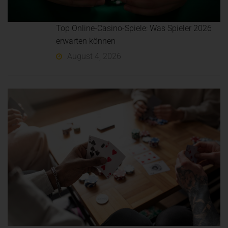
Top Online-Casino-Spiele: Was Spieler 2026
erwarten können
August 4, 2026