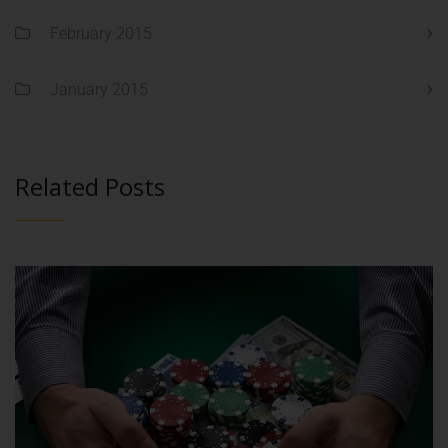
February 2015
January 2015
Related Posts