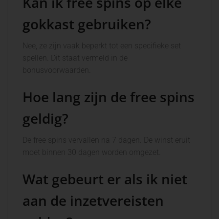
Kan ik free spins op elke
gokkast gebruiken?
Nee, ze zijn vaak beperkt tot een specifieke set
spellen. Dit staat vermeld in de
bonusvoorwaarden.
Hoe lang zijn de free spins
geldig?
De free spins vervallen na 7 dagen. De winst eruit
moet binnen 30 dagen worden omgezet.
Wat gebeurt er als ik niet
aan de inzetvereisten