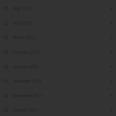
May 2022
April 2022
March 2022
February 2022
January 2022
December 2021
November 2021
October 2021