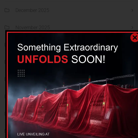
December 2025
November 2025
October 2025
October 2023
September 2023
August 2023
July 2023
June 2023