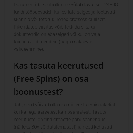
Dokumentide kontrollimine võtab tavaliselt 24–48
tundi tööpäevadel. Kui esitate selged ja loetavad
skannid või fotod, kiireneb protsess oluliselt.
Pikendatud viivitus võib tekkida siis, kui
dokumendid on ebaselged või kui on vaja
täiendavaid tõendeid (nagu makseviisi
valideerimine).
Kas tasuta keerutused
(Free Spins) on osa
boonustest?
Jah, need võivad olla osa nii tere tulemispaketist
kui ka regulaarsetest kampaaniatest. Tasuta
keerutustel on tihti omaette panuseahendus
(näiteks 30x võidutulemusest) ja need kehtivad