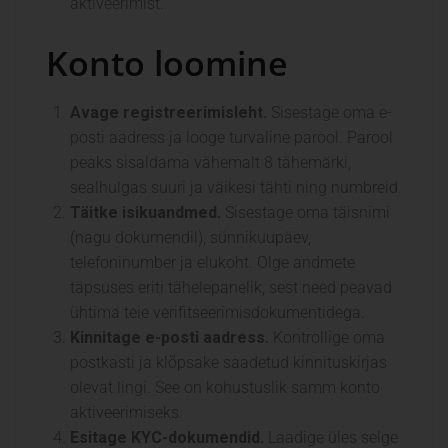
aktiveerimist.
Konto loomine
Avage registreerimisleht.
Sisestage oma e-
posti aadress ja looge turvaline parool. Parool
peaks sisaldama vähemalt 8 tähemärki,
sealhulgas suuri ja väikesi tähti ning numbreid.
Täitke isikuandmed.
Sisestage oma täisnimi
(nagu dokumendil), sünnikuupäev,
telefoninumber ja elukoht. Olge andmete
täpsuses eriti tähelepanelik, sest need peavad
ühtima teie verifitseerimisdokumentidega.
Kinnitage e-posti aadress.
Kontrollige oma
postkasti ja klõpsake saadetud kinnituskirjas
olevat lingi. See on kohustuslik samm konto
aktiveerimiseks.
Esitage KYC-dokumendid.
Laadige üles selge