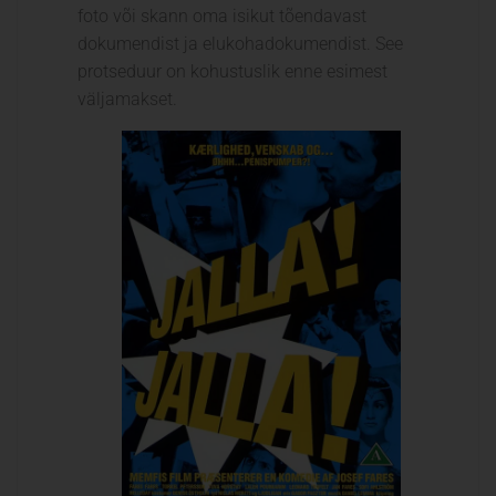
foto või skann oma isikut tõendavast
dokumendist ja elukohadokumendist. See
protseduur on kohustuslik enne esimest
väljamakset.