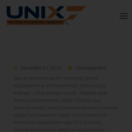
December 21, 2015
Uncategorized
See on praktiline samm-sammult juhend:
registreerimine, verifitseerimine, boonused ja
maksed – ilma üleliigse jututa. Järgides seda
tehnilist käsiraamatut, saate hõlpsalt luua
turvalise konto, mõista boonustingimusi ning teha
edukalt esimesed tehingud. Juhis keskendub
tehnilistele aspektidele nagu KYC protsess,
panuse ahendamise reeglid ja väljamaksete