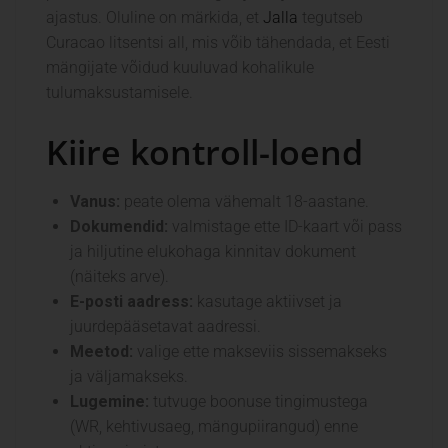
ajastus. Oluline on märkida, et
Jalla
tegutseb
Curacao litsentsi all, mis võib tähendada, et Eesti
mängijate võidud kuuluvad kohalikule
tulumaksustamisele.
Kiire kontroll-loend
Vanus:
peate olema vähemalt 18-aastane.
Dokumendid:
valmistage ette ID-kaart või pass
ja hiljutine elukohaga kinnitav dokument
(näiteks arve).
E-posti aadress:
kasutage aktiivset ja
juurdepääsetavat aadressi.
Meetod:
valige ette makseviis sissemakseks
ja väljamakseks.
Lugemine:
tutvuge boonuse tingimustega
(WR, kehtivusaeg, mängupiirangud) enne