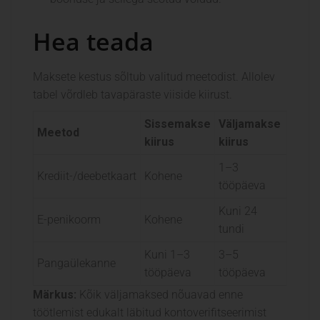
Hea teada
Maksete kestus sõltub valitud meetodist. Allolev
tabel võrdleb tavapäraste viiside kiirust.
Sissemakse
Väljamakse
Meetod
kiirus
kiirus
1–3
Krediit-/deebetkaart
Kohene
tööpäeva
Kuni 24
E-penikoorm
Kohene
tundi
Kuni 1–3
3–5
Pangaülekanne
tööpäeva
tööpäeva
Märkus:
Kõik väljamaksed nõuavad enne
töötlemist edukalt läbitud kontoverifitseerimist