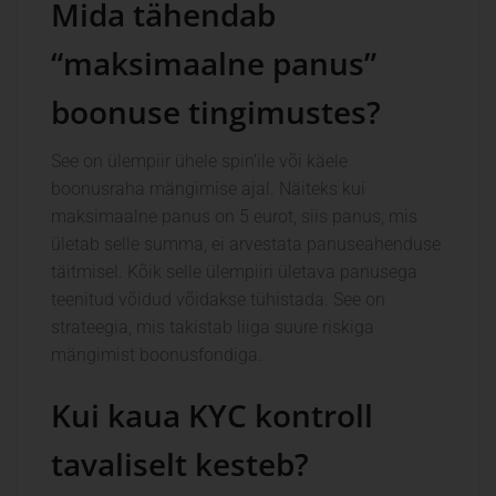
Mida tähendab
“maksimaalne panus”
boonuse tingimustes?
See on ülempiir ühele spin’ile või käele
boonusraha mängimise ajal. Näiteks kui
maksimaalne panus on 5 eurot, siis panus, mis
ületab selle summa, ei arvestata panuseahenduse
täitmisel. Kõik selle ülempiiri ületava panusega
teenitud võidud võidakse tühistada. See on
strateegia, mis takistab liiga suure riskiga
mängimist boonusfondiga.
Kui kaua KYC kontroll
tavaliselt kesteb?