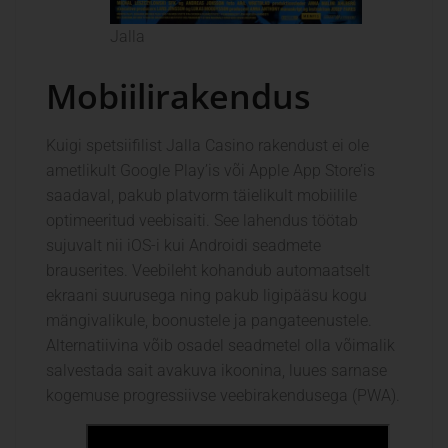
Jalla
Mobiilirakendus
Kuigi spetsiifilist Jalla Casino rakendust ei ole
ametlikult Google Play’is või Apple App Store’is
saadaval, pakub platvorm täielikult mobiilile
optimeeritud veebisaiti. See lahendus töötab
sujuvalt nii iOS-i kui Androidi seadmete
brauserites. Veebileht kohandub automaatselt
ekraani suurusega ning pakub ligipääsu kogu
mängivalikule, boonustele ja pangateenustele.
Alternatiivina võib osadel seadmetel olla võimalik
salvestada sait avakuva ikoonina, luues sarnase
kogemuse progressiivse veebirakendusega (PWA).