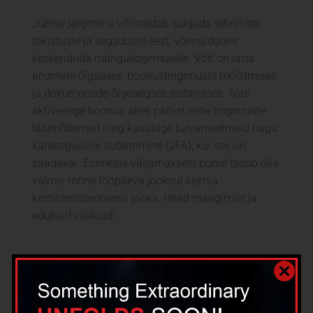
Juhise järgimine võimaldab sulguda tehniliste
takistuste ja segaduste eest, võimaldades
keskenduda mängukogemusele. Võti on oma
andmete õigsuses, boonustingimuste mõistmises
ja dokumentide õigeaegses esitamises. Alati
aktiveerige boonus alles pärast selle tingimuste
läbimõtlemist ning kasutage turvameetmeid nagu
kaheteguriline autentimine (2FA), kui see on
saadaval. Esimeste väljamaksete puhul tasub olla
valmis mõne tööpäeva jooksul kestva
kinnitamisprotsessi jaoks. Head mängimist ja
edukaid valikuid!
Prev
Next