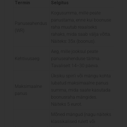
Termin
Selgitus
Kogusumma, mille peate
panustama, enne kui boonuse
Panuseahendus
raha muutub reaalseks
(WR)
rahaks, mida saab välja võtta.
Näiteks: 35x (boonus).
Aeg, mille jooksul peate
Kehtivusaeg
panuseahenduse täitma.
Tavaliselt 14–30 päeva.
Üksiku spin’i või mängu kohta
lubatud maksimaalne panus
Maksimaalne
summa, mida saate kasutada
panus
boonusraha mängides.
Näiteks 5 eurot.
Mõned mängud (nagu näiteks
klassikalised rulett või