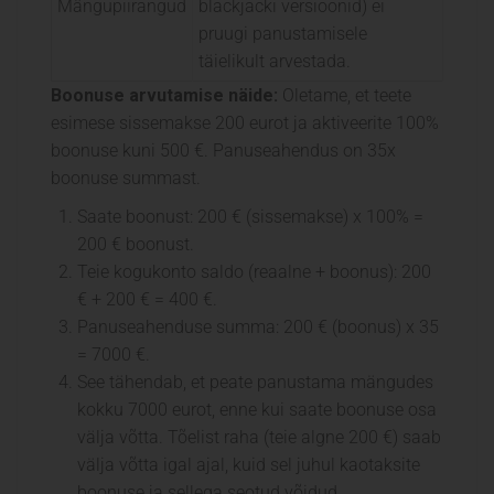
Mängupiirangud
blackjacki versioonid) ei
pruugi panustamisele
täielikult arvestada.
Boonuse arvutamise näide:
Oletame, et teete
esimese sissemakse 200 eurot ja aktiveerite 100%
boonuse kuni 500 €. Panuseahendus on 35x
boonuse summast.
Saate boonust: 200 € (sissemakse) x 100% =
200 € boonust.
Teie kogukonto saldo (reaalne + boonus): 200
€ + 200 € = 400 €.
Panuseahenduse summa: 200 € (boonus) x 35
= 7000 €.
See tähendab, et peate panustama mängudes
kokku 7000 eurot, enne kui saate boonuse osa
välja võtta. Tõelist raha (teie algne 200 €) saab
välja võtta igal ajal, kuid sel juhul kaotaksite
boonuse ja sellega seotud võidud.