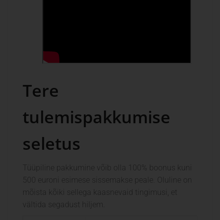
Tere
tulemispakkumise
seletus
Tüüpiline pakkumine võib olla 100% boonus kuni
500 euroni esimese sissemakse peale. Oluline on
mõista kõiki sellega kaasnevaid tingimusi, et
vältida segadust hiljem.