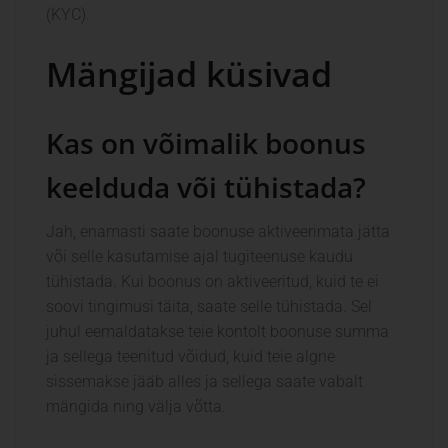
(KYC).
Mängijad küsivad
Kas on võimalik boonus
keelduda või tühistada?
Jah, enamasti saate boonuse aktiveerimata jätta
või selle kasutamise ajal tugiteenuse kaudu
tühistada. Kui boonus on aktiveeritud, kuid te ei
soovi tingimusi täita, saate selle tühistada. Sel
juhul eemaldatakse teie kontolt boonuse summa
ja sellega teenitud võidud, kuid teie algne
sissemakse jääb alles ja sellega saate vabalt
mängida ning välja võtta.