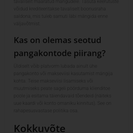
tavaliselt määratud mängudele. Tasuta keerutuste
võidud krediteeritakse tavaliselt boonusraha
saldona, mis tuleb samuti läbi mängida enne
väljavõtmist.
Kas on olemas seotud
pangakontode piirang?
Üldiselt võib platvorm lubada ainult ühe
pangakonto või makseviisi kasutamist mängija
kohta. Teise makseviisi lisamiseks või
muutmiseks peate sageli pöörduma klienditoe
poole ja esitama täiendavaid tõendeid (näiteks
uue kaardi või konto omaniku kinnitus). See on
rahapesusvastase politika osa.
Kokkuvõte