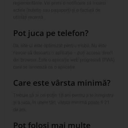
reglementările. Vei primi o notificare să încarci
actele (buletin sau pașaport) și o factură de
utilități recentă.
Pot juca pe telefon?
Da, site-ul este optimizat pentru mobil. Nu este
nevoie să descarci o aplicație – poți accesa direct
din browser. Este o aplicație web progresivă (PWA)
care se lansează ca o aplicație.
Care este vârsta minimă?
Trebuie să ai cel puțin 18 ani pentru a te înregistra
și a juca. În unele țări, vârsta minimă poate fi 21
de ani.
Pot folosi mai multe