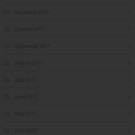
November 2017
October 2017
September 2017
August 2017
July 2017
June 2017
May 2017
April 2017