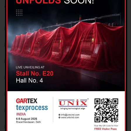
Archives
August 2026
July 2026
June 2026
May 2026
April 2026
March 2026
February 2026