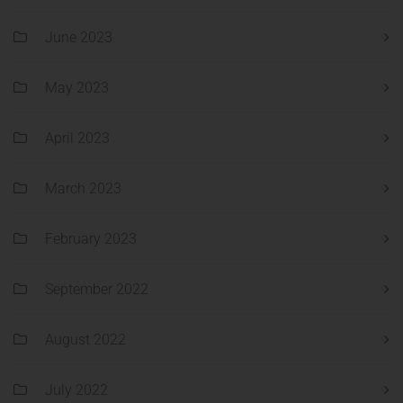
June 2023
May 2023
April 2023
March 2023
February 2023
September 2022
August 2022
July 2022