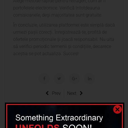
Alege metode rapide pentru retrageri, cum ar fi
portofelele electronice. Verifică întotdeauna
comisioanele, deși majoritatea sunt gratuite.
În concluzie, utilizarea platformei este simplă dacă
urmezi pașii corecți. Înregistrează-te, profită de
ofertele promoționale și joacă responsabil. Nu uita
să verifici periodic termenii și condițiile, deoarece
aceștia se pot actualiza. Succes!
Prev
Next