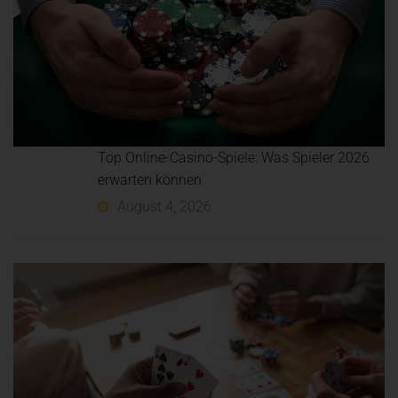
Top Online-Casino-Spiele: Was Spieler 2026
erwarten können
August 4, 2026