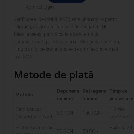
Admiral login
Verificarea identității (KYC) este obligatorie pentru
retrageri; asigură-te că ai actele pregătite. Nu
folosi aceeași parolă ca la alte site-uri și
actualizează-ți parola periodic. Atenție la phishing
– nu da clic pe linkuri suspecte primite prin e-mail
sau SMS.
Metode de plată
Depunere
Retragere
Timp de
Metodă
minimă
minimă
procesare
Card bancar
1-3 zile
50 RON
100 RON
(Visa/Mastercard)
lucrătoare
Portofel electronic
Până la 24
20 RON
50 RON