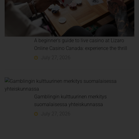
A beginner’s guide to live casino at Lizaro
Online Casino Canada: experience the thrill
July 27, 2026
Gamblingin kulttuurinen merkitys
suomalaisessa yhteiskunnassa
July 27, 2026