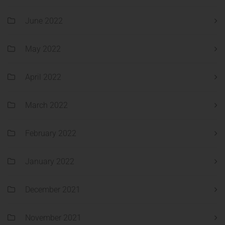
June 2022
May 2022
April 2022
March 2022
February 2022
January 2022
December 2021
November 2021