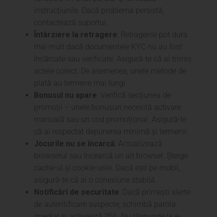
instrucțiunile. Dacă problema persistă,
contactează suportul.
Întârziere la retragere
: Retragerile pot dura
mai mult dacă documentele KYC nu au fost
încărcate sau verificate. Asigură-te că ai trimis
actele corect. De asemenea, unele metode de
plată au termene mai lungi.
Bonusul nu apare
: Verifică secțiunea de
promoții – unele bonusuri necesită activare
manuală sau un cod promoțional. Asigură-te
că ai respectat depunerea minimă și termenii.
Jocurile nu se încarcă
: Actualizează
browserul sau încearcă un alt browser. Șterge
cache-ul și cookie-urile. Dacă ești pe mobil,
asigură-te că ai o conexiune stabilă.
Notificări de securitate
: Dacă primești alerte
de autentificare suspecte, schimbă parola
imediat și activează 2FA. Nu răspunde la e-