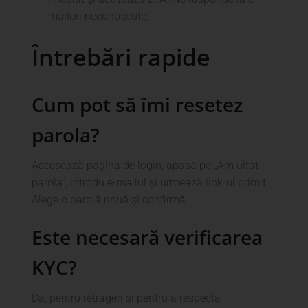
mailuri necunoscute.
Întrebări rapide
Cum pot să îmi resetez
parola?
Accesează pagina de login, apasă pe „Am uitat
parola”, introdu e-mailul și urmează link-ul primit.
Alege o parolă nouă și confirmă.
Este necesară verificarea
KYC?
Da, pentru retrageri și pentru a respecta