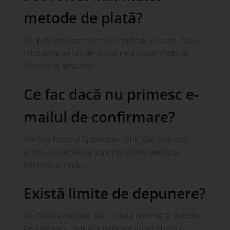
metode de plată?
Da, poți adăuga mai multe metode în cont. Totuși,
retragerile se fac de obicei pe aceeași metodă
folosită la depunere.
Ce fac dacă nu primesc e-
mailul de confirmare?
Verifică folderul Spam sau Junk. Dacă nu este
acolo, contactează suportul clienți pentru a
retrimite e-mailul.
Există limite de depunere?
Da, fiecare metodă are o limită minimă și maximă.
De exemplu, cardurile bancare au de obicei o