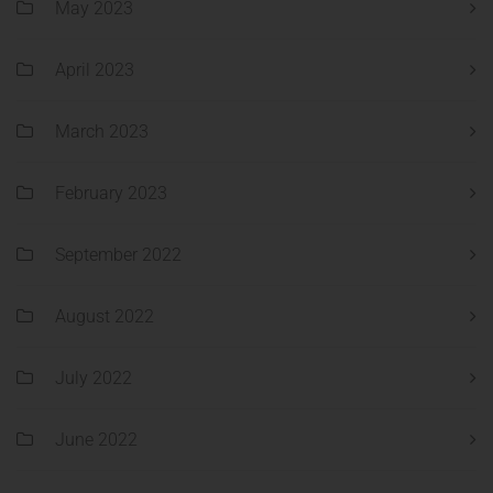
May 2023
April 2023
March 2023
February 2023
September 2022
August 2022
July 2022
June 2022