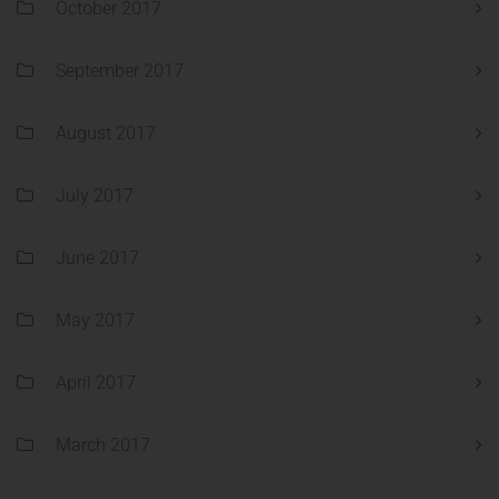
October 2017
September 2017
August 2017
July 2017
June 2017
May 2017
April 2017
March 2017