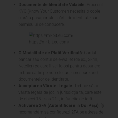
Documente de Identitate Valabile:
Procesul
KYC (Know Your Customer) necesită o copie
clară a pașaportului, cărții de identitate sau
permisului de conducere.
https://mr-bit.eu.com/
O Modalitate de Plată Verificată:
Cardul
bancar sau contul de e-wallet (de ex., Skrill,
Neteller) pe care îl vei folosi pentru depunere
trebuie să fie pe numele tău, corespunzând
documentelor de identitate.
Acceptarea Vârstei Legale:
Trebuie să ai
vârsta legală de joc în jurisdicția ta, care este
de obicei 18+ sau 21+, în funcție de țară.
Activarea 2FA (Autentificare în Doi Pași):
Îți
recomandăm să configurezi 2FA pe adresa de