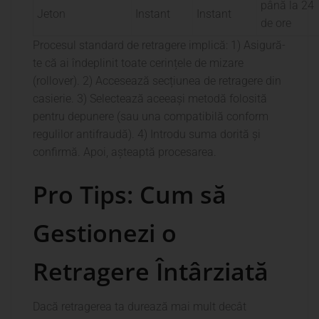
până la 24
Jeton
Instant
Instant
de ore
Procesul standard de retragere implică: 1) Asigură-
te că ai îndeplinit toate cerințele de mizare
(rollover). 2) Accesează secțiunea de retragere din
casierie. 3) Selectează aceeași metodă folosită
pentru depunere (sau una compatibilă conform
regulilor antifraudă). 4) Introdu suma dorită și
confirmă. Apoi, așteaptă procesarea.
Pro Tips: Cum să
Gestionezi o
Retragere Întârziată
Dacă retragerea ta durează mai mult decât