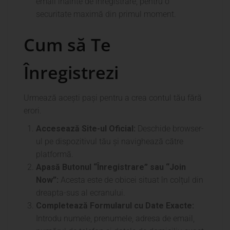
email înainte de înregistrare, pentru o
securitate maximă din primul moment.
Cum să Te
Înregistrezi
Urmează acești pași pentru a crea contul tău fără
erori.
Accesează Site-ul Oficial:
Deschide browser-
ul pe dispozitivul tău și navighează către
platformă.
Apasă Butonul “Înregistrare” sau “Join
Now”:
Acesta este de obicei situat în colțul din
dreapta-sus al ecranului.
Completează Formularul cu Date Exacte:
Introdu numele, prenumele, adresa de email,