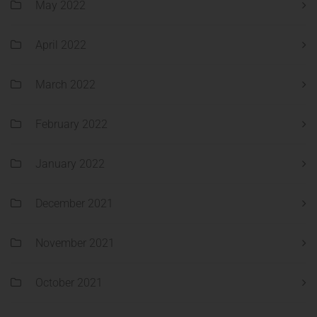
May 2022
April 2022
March 2022
February 2022
January 2022
December 2021
November 2021
October 2021