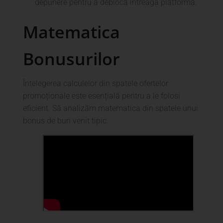
depunere pentru a debloca întreaga platformă.
Matematica
Bonusurilor
Înțelegerea calculelor din spatele ofertelor
promoționale este esențială pentru a le folosi
eficient. Să analizăm matematica din spatele unui
bonus de bun venit tipic.