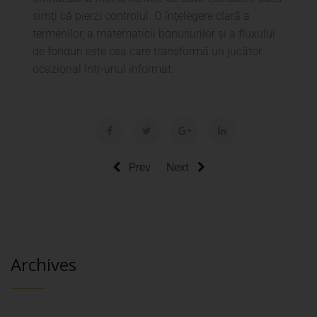
simți că pierzi controlul. O înțelegere clară a
termenilor, a matematicii bonusurilor și a fluxului
de fonduri este cea care transformă un jucător
ocazional într-unul informat.
Prev
Next
Archives