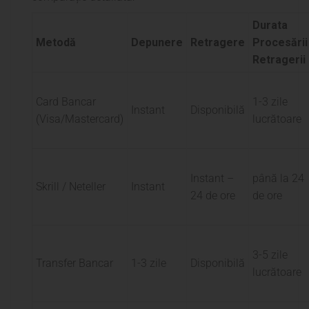
Durata
Metodă
Depunere
Retragere
Procesării
Retragerii
Card Bancar
1-3 zile
Instant
Disponibilă
(Visa/Mastercard)
lucrătoare
Instant –
până la 24
Skrill / Neteller
Instant
24 de ore
de ore
3-5 zile
Transfer Bancar
1-3 zile
Disponibilă
lucrătoare