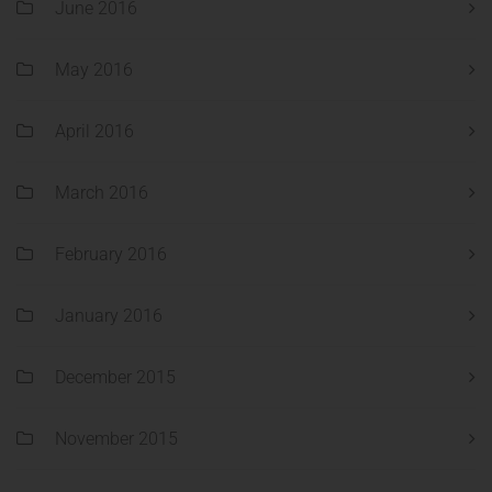
June 2016
May 2016
April 2016
March 2016
February 2016
January 2016
December 2015
November 2015