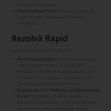
estimativ de rezolvare.
Documentează Totul:
Păstrează capturi de
ecran cu toate interacțiunile și detaliile
tranzacției.
Rezolvă Rapid
Scenarii comune și soluții tehnice.
Nu pot să mă loghez.
Verifică conexiunea la
internet, șterge cache-ul și cookie-urile
browser-ului, încearcă modul incognito. Dacă
ai activat 2FA, asigură-te că introduci codul
corect din aplicația de autentificare.
Depunerea a fost debitata, dar banii nu apar
în cont.
Așteaptă 5-10 minute pentru
sincronizare. Dacă banii nu apar, contactează
asistența prin chat cu captura de ecran a