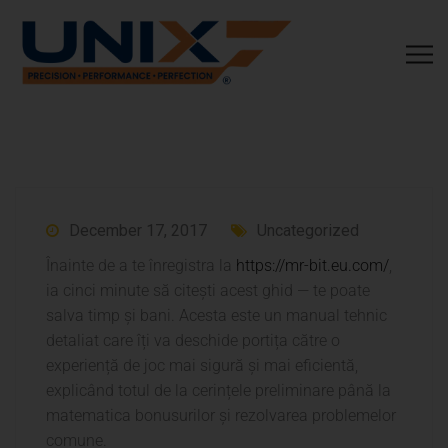
December 17, 2017
Uncategorized
Înainte de a te înregistra la
https://mr-bit.eu.com/
,
ia cinci minute să citești acest ghid — te poate
salva timp și bani. Acesta este un manual tehnic
detaliat care îți va deschide portița către o
experiență de joc mai sigură și mai eficientă,
explicând totul de la cerințele preliminare până la
matematica bonusurilor și rezolvarea problemelor
comune.