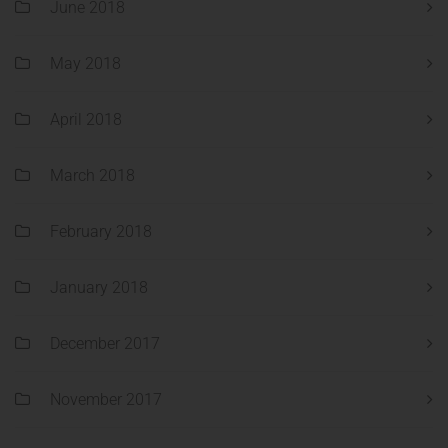
June 2018
May 2018
April 2018
March 2018
February 2018
January 2018
December 2017
November 2017