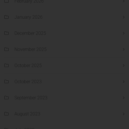
February 2026
January 2026
December 2025
November 2025
October 2025
October 2023
September 2023
August 2023