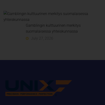
Gamblingin kulttuurinen merkitys
suomalaisessa yhteiskunnassa
July 27, 2026