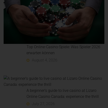
Top Online-Casino-Spiele: Was Spieler 2026
erwarten können
August 4, 2026
A beginner’s guide to live casino at Lizaro
Online Casino Canada: experience the thrill
July 27, 2026