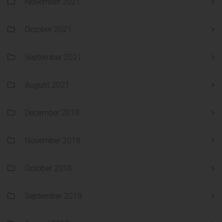
November 2021
October 2021
September 2021
August 2021
December 2018
November 2018
October 2018
September 2018