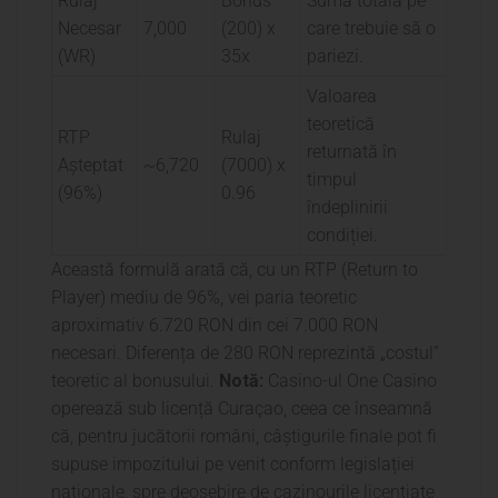
Rulaj
Bonus
Suma totală pe
Necesar
7,000
(200) x
care trebuie să o
(WR)
35x
pariezi.
Valoarea
teoretică
RTP
Rulaj
returnată în
Așteptat
~6,720
(7000) x
timpul
(96%)
0.96
îndeplinirii
condiției.
Această formulă arată că, cu un RTP (Return to
Player) mediu de 96%, vei paria teoretic
aproximativ 6.720 RON din cei 7.000 RON
necesari. Diferența de 280 RON reprezintă „costul”
teoretic al bonusului.
Notă:
Casino-ul One Casino
operează sub licență Curaçao, ceea ce înseamnă
că, pentru jucătorii români, câștigurile finale pot fi
supuse impozitului pe venit conform legislației
naționale, spre deosebire de cazinourile licențiate