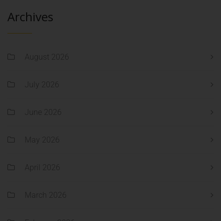
Archives
August 2026
July 2026
June 2026
May 2026
April 2026
March 2026