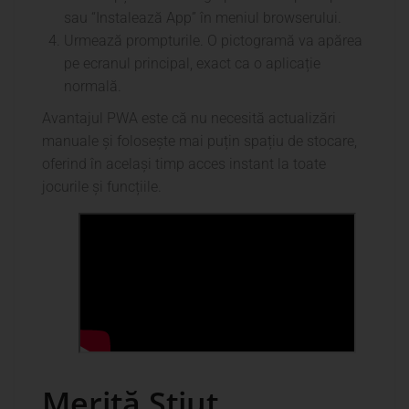
sau “Instalează App” în meniul browserului.
Urmează prompturile. O pictogramă va apărea
pe ecranul principal, exact ca o aplicație
normală.
Avantajul PWA este că nu necesită actualizări
manuale și folosește mai puțin spațiu de stocare,
oferind în același timp acces instant la toate
jocurile și funcțiile.
Merită Știut