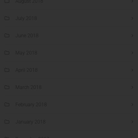
August 2018
July 2018
June 2018
May 2018
April 2018
March 2018
February 2018
January 2018