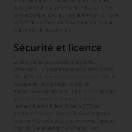
retrait minimales et maximales par transaction,
ainsi que des limites mensuelles. Pour un retrait
sans encombre, assurez-vous que le nom sur votre
compte de jeu correspond exactement à celui de
votre méthode de paiement.
Sécurité et licence
La sécurité de vos données et fonds est
primordiale. La plateforme utilise le protocole SSL
(Secure Socket Layer) avec un chiffrement 128-bit
ou supérieur pour protéger toutes les
transmissions de données. Votre compte doit être
sécurisé avec un mot de passe robuste et
l’authentification à deux facteurs (2FA) est
fortement recommandée. Concernant la licence,
cette marque opère sous une licence de Curaçao.
Pour les joueurs résidant en France, il est