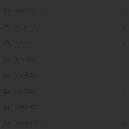
September 2022
August 2022
July 2022
June 2022
May 2022
April 2022
March 2022
February 2022