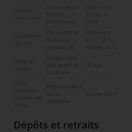
Calcul : (Dépôt +
(100 € + 100
Montant
Bonus) x
€) x 30 = 6
total à miser
Multiplicateur.
000 €
Pourcentage de
Machines à
Contribution
chaque pari
slots : 100 %,
des jeux
comptabilisé.
Roulette : 10 %
Temps imparti
Durée de
pour remplir les
30 jours
validité
conditions.
Dépôt
Plafond de dépôt
maximum
lors de
Souvent 200 €
autorisé avec
l’activation.
bonus
Dépôts et retraits