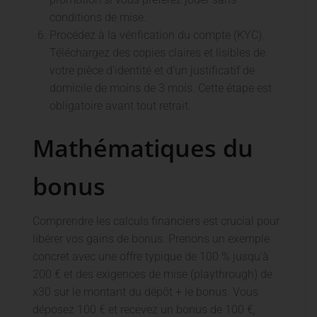
conditions de mise.
Procédez à la vérification du compte (KYC).
Téléchargez des copies claires et lisibles de
votre pièce d’identité et d’un justificatif de
domicile de moins de 3 mois. Cette étape est
obligatoire avant tout retrait.
Mathématiques du
bonus
Comprendre les calculs financiers est crucial pour
libérer vos gains de bonus. Prenons un exemple
concret avec une offre typique de 100 % jusqu’à
200 € et des exigences de mise (playthrough) de
x30 sur le montant du dépôt + le bonus. Vous
déposez 100 € et recevez un bonus de 100 €,