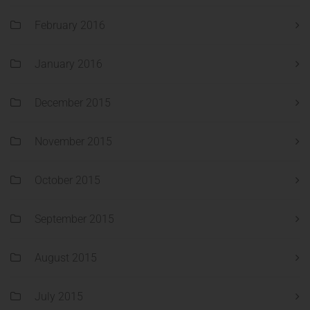
February 2016
January 2016
December 2015
November 2015
October 2015
September 2015
August 2015
July 2015