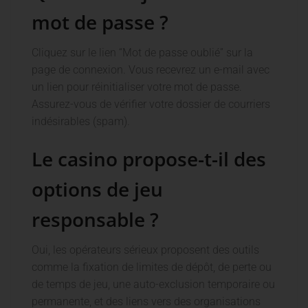
mot de passe ?
Cliquez sur le lien “Mot de passe oublié” sur la
page de connexion. Vous recevrez un e-mail avec
un lien pour réinitialiser votre mot de passe.
Assurez-vous de vérifier votre dossier de courriers
indésirables (spam).
Le casino propose-t-il des
options de jeu
responsable ?
Oui, les opérateurs sérieux proposent des outils
comme la fixation de limites de dépôt, de perte ou
de temps de jeu, une auto-exclusion temporaire ou
permanente, et des liens vers des organisations