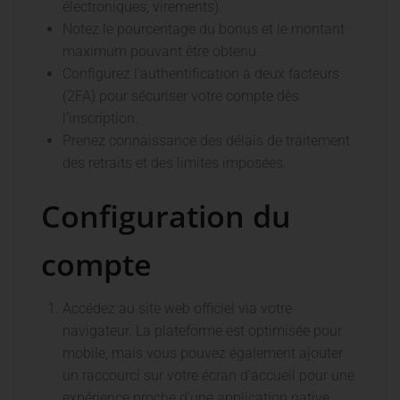
électroniques, virements).
Notez le pourcentage du bonus et le montant
maximum pouvant être obtenu.
Configurez l’authentification à deux facteurs
(2FA) pour sécuriser votre compte dès
l’inscription.
Prenez connaissance des délais de traitement
des retraits et des limites imposées.
Configuration du
compte
Accédez au site web officiel via votre
navigateur. La plateforme est optimisée pour
mobile, mais vous pouvez également ajouter
un raccourci sur votre écran d’accueil pour une
expérience proche d’une application native