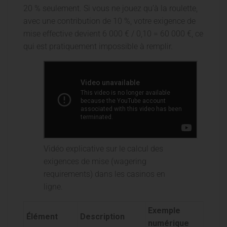
20 % seulement. Si vous ne jouez qu’à la roulette,
avec une contribution de 10 %, votre exigence de
mise effective devient 6 000 € / 0,10 = 60 000 €, ce
qui est pratiquement impossible à remplir.
Vidéo explicative sur le calcul des
exigences de mise (wagering
requirements) dans les casinos en
ligne.
Exemple
Élément
Description
numérique