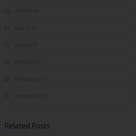
June 2015
May 2015
April 2015
March 2015
February 2015
January 2015
Related Posts