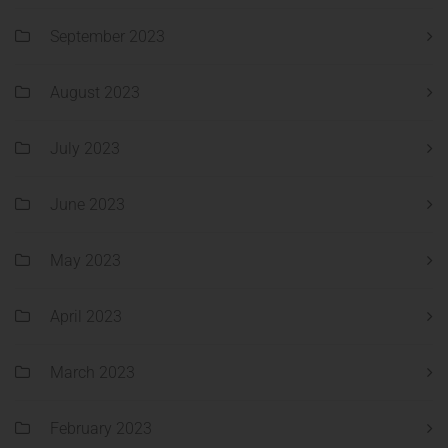
September 2023
August 2023
July 2023
June 2023
May 2023
April 2023
March 2023
February 2023