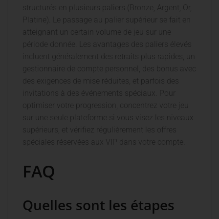
structurés en plusieurs paliers (Bronze, Argent, Or,
Platine). Le passage au palier supérieur se fait en
atteignant un certain volume de jeu sur une
période donnée. Les avantages des paliers élevés
incluent généralement des retraits plus rapides, un
gestionnaire de compte personnel, des bonus avec
des exigences de mise réduites, et parfois des
invitations à des événements spéciaux. Pour
optimiser votre progression, concentrez votre jeu
sur une seule plateforme si vous visez les niveaux
supérieurs, et vérifiez régulièrement les offres
spéciales réservées aux VIP dans votre compte.
FAQ
Quelles sont les étapes