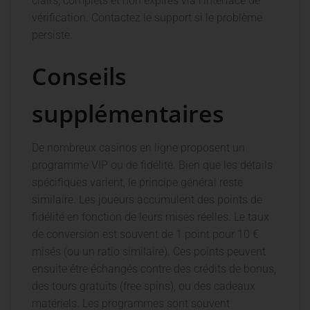
clairs, complets et non expirés via l’interface de
vérification. Contactez le support si le problème
persiste.
Conseils
supplémentaires
De nombreux casinos en ligne proposent un
programme VIP ou de fidélité. Bien que les détails
spécifiques varient, le principe général reste
similaire. Les joueurs accumulent des points de
fidélité en fonction de leurs mises réelles. Le taux
de conversion est souvent de 1 point pour 10 €
misés (ou un ratio similaire). Ces points peuvent
ensuite être échangés contre des crédits de bonus,
des tours gratuits (free spins), ou des cadeaux
matériels. Les programmes sont souvent