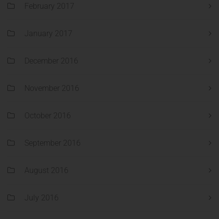
February 2017
January 2017
December 2016
November 2016
October 2016
September 2016
August 2016
July 2016