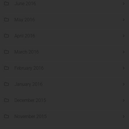
June 2016
May 2016
April 2016
March 2016
February 2016
January 2016
December 2015
November 2015