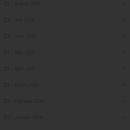
August 2026
July 2026
June 2026
May 2026
April 2026
March 2026
February 2026
January 2026