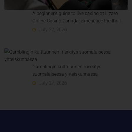
A beginner’s guide to live casino at Lizaro
Online Casino Canada: experience the thrill
July 27, 2026
Gamblingin kulttuurinen merkitys
suomalaisessa yhteiskunnassa
July 27, 2026