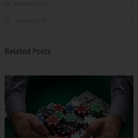
February 2015
January 2015
Related Posts