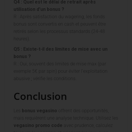
Q4 : Quel est le délai de retrait après
utilisation d’un bonus ?
R : Après satisfaction du wagering, les fonds
bonus sont convertis en cash et peuvent être
retirés selon les processus standards (24-48
heures).
Q5 : Existe-t-il des limites de mise avec un
bonus ?
R : Oui, souvent des limites de mise max (par
exemple 5€ par spin) pour éviter l’exploitation
abusive ; vérifie les conditions.
Conclusion
Les
bonus vegasino
offrent des opportunités,
mais requièrent une analyse technique. Utilisez les
vegasino promo code
avec prudence, calculez