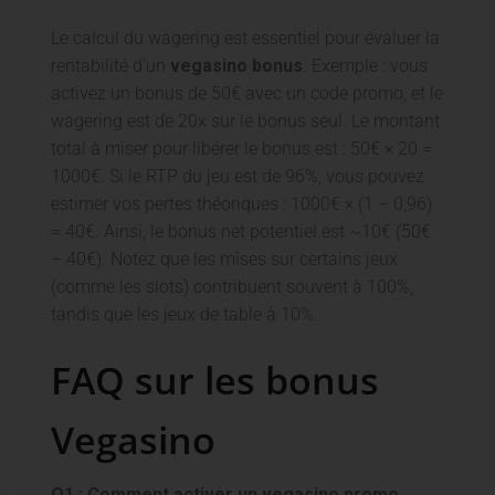
Le calcul du wagering est essentiel pour évaluer la
rentabilité d’un
vegasino bonus
. Exemple : vous
activez un bonus de 50€ avec un code promo, et le
wagering est de 20x sur le bonus seul. Le montant
total à miser pour libérer le bonus est : 50€ × 20 =
1000€. Si le RTP du jeu est de 96%, vous pouvez
estimer vos pertes théoriques : 1000€ × (1 – 0,96)
= 40€. Ainsi, le bonus net potentiel est ~10€ (50€
– 40€). Notez que les mises sur certains jeux
(comme les slots) contribuent souvent à 100%,
tandis que les jeux de table à 10%.
FAQ sur les bonus
Vegasino
Q1 : Comment activer un vegasino promo