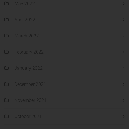
May 2022
April 2022
March 2022
February 2022
January 2022
December 2021
November 2021
October 2021