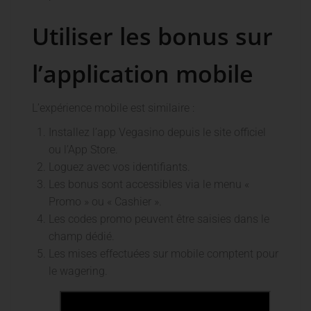
Utiliser les bonus sur
l’application mobile
L’expérience mobile est similaire :
Installez l’app Vegasino depuis le site officiel
ou l’App Store.
Loguez avec vos identifiants.
Les bonus sont accessibles via le menu «
Promo » ou « Cashier ».
Les codes promo peuvent être saisies dans le
champ dédié.
Les mises effectuées sur mobile comptent pour
le wagering.