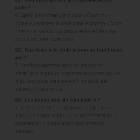
code ?
R : Après inscription, allez dans « Cashier » > «
Bonus », saisissez le code dans le champ « Code
Promo » et validez. Le bonus sera crédité si les
conditions sont respectées.
Q2 : Que faire si le code promo ne fonctionne
pas ?
R : Vérifie l’expiration du code, les dépots
minimums requis, ou contacte le support via live
chat. Les codes sont souvent limités à une
utilisation par compte.
Q3 : Les bonus sont-ils cumulables ?
R : Généralement non. Vegasino applique une
règle « un bonus actif » ; vous devez terminer le
wagering d’un bonus avant d’accepter un
nouveau.