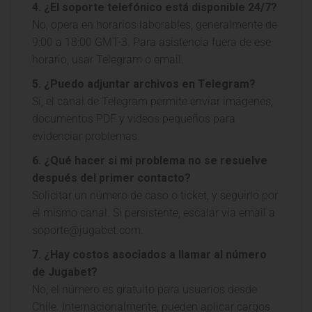
4. ¿El soporte telefónico está disponible 24/7?
No, opera en horarios laborables, generalmente de
9:00 a 18:00 GMT-3. Para asistencia fuera de ese
horario, usar Telegram o email.
5. ¿Puedo adjuntar archivos en Telegram?
Sí, el canal de Telegram permite enviar imágenes,
documentos PDF y videos pequeños para
evidenciar problemas.
6. ¿Qué hacer si mi problema no se resuelve
después del primer contacto?
Solicitar un número de caso o ticket, y seguirlo por
el mismo canal. Si persistente, escalar via email a
soporte@jugabet.com.
7. ¿Hay costos asociados a llamar al número
de Jugabet?
No, el número es gratuito para usuarios desde
Chile. Internacionalmente, pueden aplicar cargos