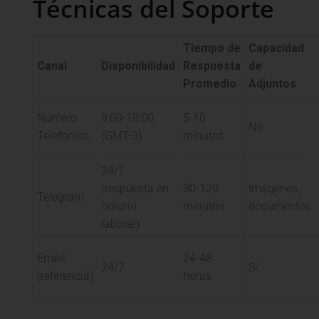
Técnicas del Soporte
Tiempo de
Capacidad
Canal
Disponibilidad
Respuesta
de
Promedio
Adjuntos
Número
9:00-18:00
5-10
No
Telefónico
(GMT-3)
minutos
24/7
(respuesta en
30-120
Imágenes,
Telegram
horario
minutos
documentos
laboral)
Email
24-48
24/7
Sí
(referencia)
horas