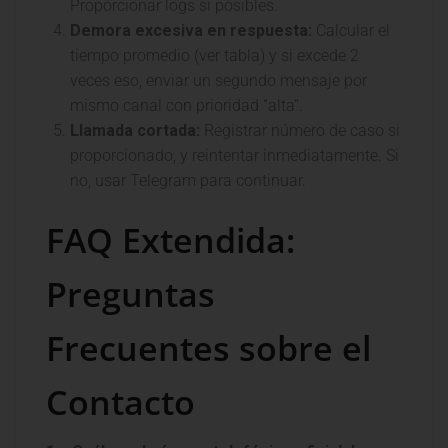
Proporcionar logs si posibles.
Demora excesiva en respuesta:
Calcular el
tiempo promedio (ver tabla) y si excede 2
veces eso, enviar un segundo mensaje por
mismo canal con prioridad “alta”.
Llamada cortada:
Registrar número de caso si
proporcionado, y reintentar inmediatamente. Si
no, usar Telegram para continuar.
FAQ Extendida:
Preguntas
Frecuentes sobre el
Contacto