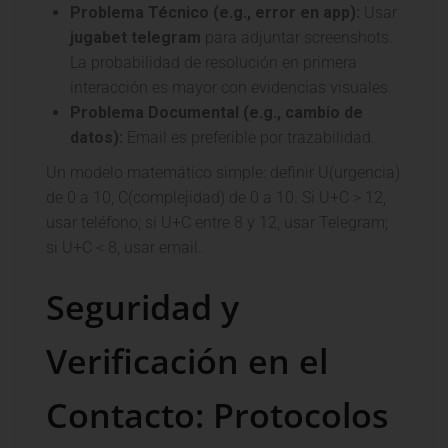
Problema Técnico (e.g., error en app):
Usar
jugabet telegram
para adjuntar screenshots.
La probabilidad de resolución en primera
interacción es mayor con evidencias visuales.
Problema Documental (e.g., cambio de
datos):
Email es preferible por trazabilidad.
Un modelo matemático simple: definir U(urgencia)
de 0 a 10, C(complejidad) de 0 a 10. Si U+C > 12,
usar teléfono; si U+C entre 8 y 12, usar Telegram;
si U+C < 8, usar email.
Seguridad y
Verificación en el
Contacto: Protocolos