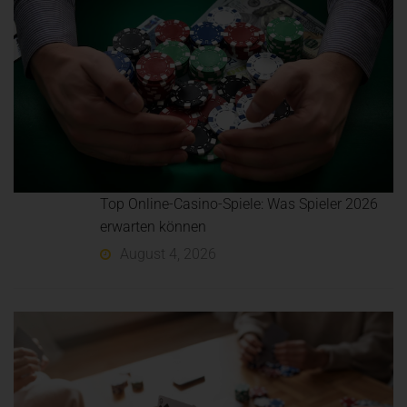
Top Online-Casino-Spiele: Was Spieler 2026
erwarten können
August 4, 2026