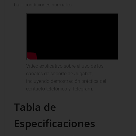
bajo condiciones normales.
Video explicativo sobre el uso de los
canales de soporte de Jugabet,
incluyendo demostración práctica del
contacto telefónico y Telegram.
Tabla de
Especificaciones