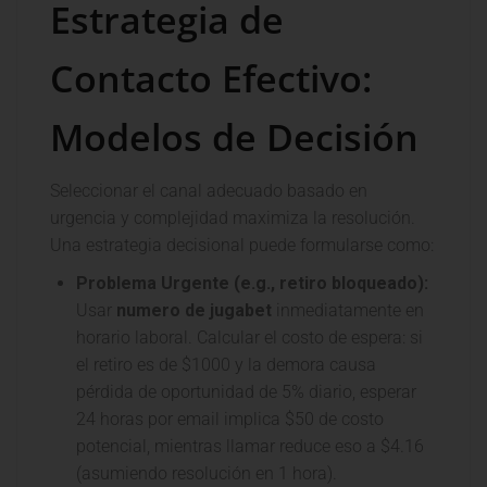
Estrategia de
Contacto Efectivo:
Modelos de Decisión
Seleccionar el canal adecuado basado en
urgencia y complejidad maximiza la resolución.
Una estrategia decisional puede formularse como:
Problema Urgente (e.g., retiro bloqueado):
Usar
numero de jugabet
inmediatamente en
horario laboral. Calcular el costo de espera: si
el retiro es de $1000 y la demora causa
pérdida de oportunidad de 5% diario, esperar
24 horas por email implica $50 de costo
potencial, mientras llamar reduce eso a $4.16
(asumiendo resolución en 1 hora).