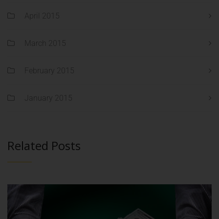
April 2015
March 2015
February 2015
January 2015
Related Posts