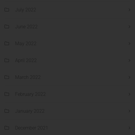
July 2022
June 2022
May 2022
April 2022
March 2022
February 2022
January 2022
December 2021