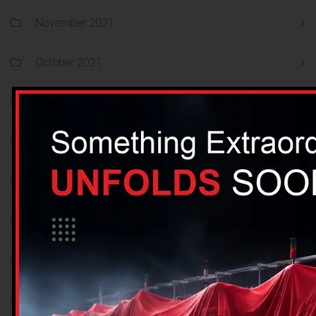
November 2021
October 2021
September 2021
August 2021
December 2018
November 2018
October 2018
September 2018