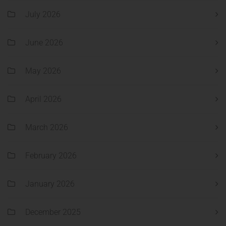
July 2026
June 2026
May 2026
April 2026
March 2026
February 2026
January 2026
December 2025