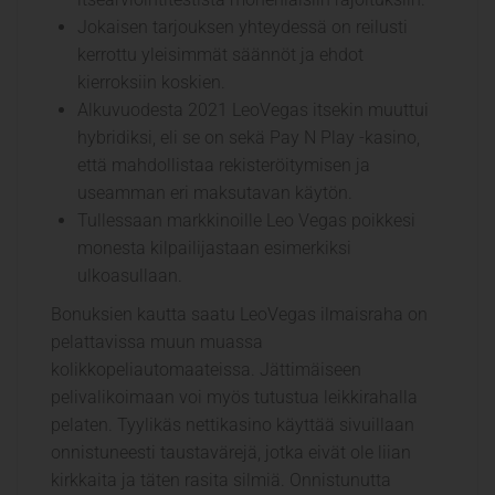
Jokaisen tarjouksen yhteydessä on reilusti
kerrottu yleisimmät säännöt ja ehdot
kierroksiin koskien.
Alkuvuodesta 2021 LeoVegas itsekin muuttui
hybridiksi, eli se on sekä Pay N Play -kasino,
että mahdollistaa rekisteröitymisen ja
useamman eri maksutavan käytön.
Tullessaan markkinoille Leo Vegas poikkesi
monesta kilpailijastaan esimerkiksi
ulkoasullaan.
Bonuksien kautta saatu LeoVegas ilmaisraha on
pelattavissa muun muassa
kolikkopeliautomaateissa. Jättimäiseen
pelivalikoimaan voi myös tutustua leikkirahalla
pelaten. Tyylikäs nettikasino käyttää sivuillaan
onnistuneesti taustavärejä, jotka eivät ole liian
kirkkaita ja täten rasita silmiä. Onnistunutta