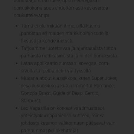
bonustarjontaan tulee, upon LeoVegasin
bonuskokonaisuus ehdottomasti keskivertoa
houkuttelevampi.
Tämä ei ole mikään ihme, sillä kasino
panostaa eri maiden markkinoihin todella
fiksusti ja kohdennetusti.
Tarjoamme luotettavaa ja ajantasaista tietoa
parhaista nettikasinoista ja niiden bonuksista.
Lataa applikaatio suoraan leovegas. com-
sivulta tai pelaa netin välityksellä.
Mukana about klassikkoja, kuten Super Joker,
sekä ikisuosikkeja kuten Immortal Romance,
Gonzo’s Quest, Guide of Dead, Gemix,
Starburst.
Leo Vegasilla on korkeat vaatimustasot
yhteistyökumppaniensa suhteen, minkä
johdosta kasinon valikoimaan pääsevät vain
parhaimmat pelinkehittäjät.