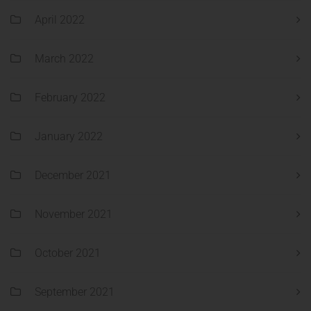
April 2022
March 2022
February 2022
January 2022
December 2021
November 2021
October 2021
September 2021