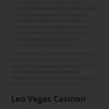
ilmaiskierrosten voitot mukaan lukien.
Kaikkia kohtia tarkasteltuamme olemme tulleet
siihen johtopäätökseen, että LeoVegasille
kannattaa ehdottomasti tehdä talletus ja
katsoa, miltä sivuston käyttäminen tuntuu.
Monet suomalaiset suosivat myös tätä
kasinoa, koska se sopii täydellisesti
suomalaisten pelaajien tarpeisiin.
Kasino tarjoaa myös aivan erillisen LeoSafePlay-
sivuston, joka tarjoaa monipuolista tietoa
vastuullisesta pelaamisesta ja peliongelmista. Se
kertoo esimerkiksi kasinon käyttämistä
työkaluista, auttavista järjestöistä, esto-ohjelmista
ja netin käyttöä valvovista sovelluksista.
Leo Vegas Casinon