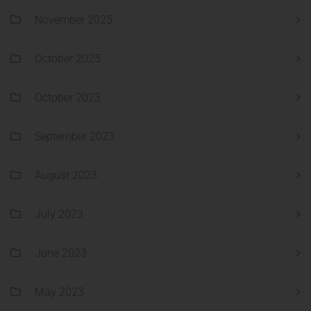
November 2025
October 2025
October 2023
September 2023
August 2023
July 2023
June 2023
May 2023