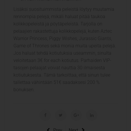
Lisäksi suosituimmista peleistä löytyy muutamia
rennompia pelejä, mikäli haluat pitää taukoa
kolikkopeleistä ja pöytäpeleistä. Tarjolla on
pelaajien rakastettuja kolikkopelejä, kuten Aztec
Warrior Princess, Piggy Wishes, Jurassic Giants,
Game of Thrones sekä monia muita upeita pelejä.
Jos haluat tehdä kotiutuksia useammin, sinulta
veloitetaan 3€ for each kotiutus. Parhaiden VIP-
tasojen pelaajat voivat nauttia 30 ilmaisesta
kotiutuksesta. Tämä tarkoittaa, että sinun tulee
tallettaa vähintään 51€ saadaksesi 200 %
bonuksen.
Prev
Next