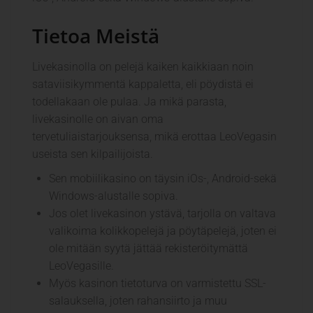
Tietoa Meistä
Livekasinolla on pelejä kaiken kaikkiaan noin
sataviisikymmentä kappaletta, eli pöydistä ei
todellakaan ole pulaa. Ja mikä parasta,
livekasinolle on aivan oma
tervetuliaistarjouksensa, mikä erottaa LeoVegasin
useista sen kilpailijoista.
Sen mobiilikasino on täysin iOs-, Android-sekä
Windows-alustalle sopiva.
Jos olet livekasinon ystävä, tarjolla on valtava
valikoima kolikkopelejä ja pöytäpelejä, joten ei
ole mitään syytä jättää rekisteröitymättä
LeoVegasille.
Myös kasinon tietoturva on varmistettu SSL-
salauksella, joten rahansiirto ja muu