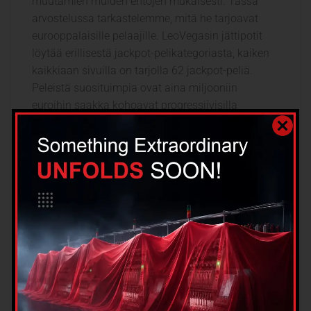
muutamien muiden ehtojen mukaisesti. Tässä
arvostelussa tarkastelemme, mitä he tarjoavat
eurooppalaisille pelaajille. LeoVegasin jättipotit
löytää erillisestä jackpot-pelikategoriasta, kaiken
kaikkiaan sivuilla on tarjolla 62 jackpot-peliä.
Peleistä suosituimpia ovat aina miljooniin
euroihin saakka kohoavat progressiivisilla
jättipoteilla varustetut pelit. Pelatuimpia
jättipotteja ovat Huge Moolah -pelisarja, Mega
Fortune, Joker Millions sekä Empire Bundle of
money.
Sivusto tarjoaa sekä urheiluvedonlyöntiä että
kasinopalveluita, joten jos etsit
jompaakumpaa, tämä voi olla arvostelu, joka
sinun ehdottomasti kannattaa lukea.
Lisäksi LeoVegas about kahminut alan
arvostettuja palkintoja jo useaan otteeseen.
Tapahtuipa pelaaminen kumpaa kautta