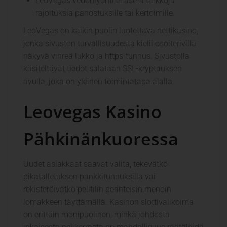
LeoVegas vedonlyönti ei aseta tarkkoja
rajoituksia panostuksille tai kertoimille.
LeoVegas on kaikin puolin luotettava nettikasino,
jonka sivuston turvallisuudesta kielii osoiterivillä
näkyvä vihreä lukko ja https-tunnus. Sivustolla
käsiteltävät tiedot salataan SSL-kryptauksen
avulla, joka on yleinen toimintatapa alalla.
Leovegas Kasino
Pähkinänkuoressa
Uudet asiakkaat saavat valita, tekevätkö
pikatalletuksen pankkitunnuksilla vai
rekisteröivätkö pelitilin perinteisin menoin
lomakkeen täyttämällä. Kasinon slottivalikoima
on erittäin monipuolinen, minkä johdosta