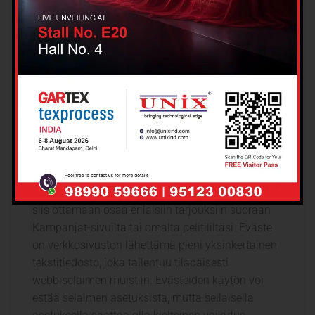
tahansa, pääset nauttimaan ihan siitä
samasta sisällöstä, mitä tietokoneellakin olisi
tarjolla.
Alan parhaat ohjelmistokehittäjät tarjoavat
kaikki tämän kasinon kolikko- ja pöytäpelit.
Kaiken tämän voi tehdä huoletta, sillä sivusto
käyttää turvallista SSL-suojausta kaikessa
tiedonsiirrossaan taatakseen näiden
arkaluontoisten tietojen salassa pysymisen.
LeoVegas bonuskoodi ei ainakaan
tervetulotarjouksen kohdalla ole käytössä. Pääset
siis ottamaan osaa erilaisiin tarjouksiin suoraan
Kampanjat-sivuilta tai omalta pelitililtäsi. Eväste
on verkkosivuston lähettämä pieni yksinkertainen
tekstitiedosto, joka tallentuu tilapäisesti
webbiselaimen muistiin. Evästeiden käytön voi
estää selaimen asetuksista, mutta sellaisella