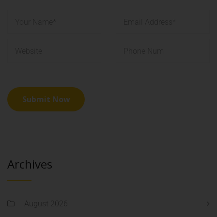
Archives
August 2026