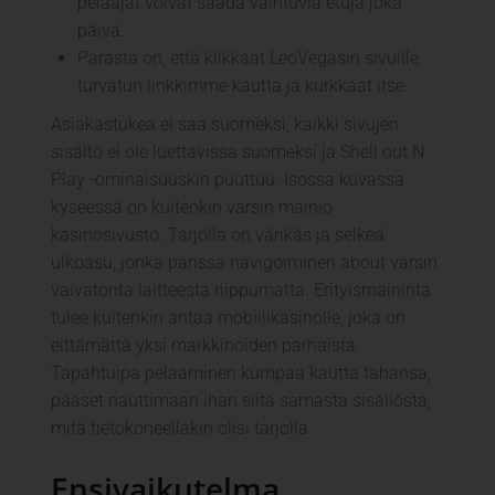
pelaajat voivat saada vaihtuvia etuja joka
päivä.
Parasta on, että klikkaat LeoVegasin sivuille
turvatun linkkimme kautta ja kurkkaat itse.
Asiakastukea ei saa suomeksi, kaikki sivujen
sisältö ei ole luettavissa suomeksi ja Shell out N
Play -ominaisuuskin puuttuu. Isossa kuvassa
kyseessä on kuitenkin varsin mainio
kasinosivusto. Tarjolla on värikäs ja selkeä
ulkoasu, jonka parissa navigoiminen about varsin
vaivatonta laitteesta riippumatta. Erityismaininta
tulee kuitenkin antaa mobiilikasinolle, joka on
eittämättä yksi markkinoiden parhaista.
Tapahtuipa pelaaminen kumpaa kautta tahansa,
pääset nauttimaan ihan siitä samasta sisällöstä,
mitä tietokoneellakin olisi tarjolla.
Ensivaikutelma