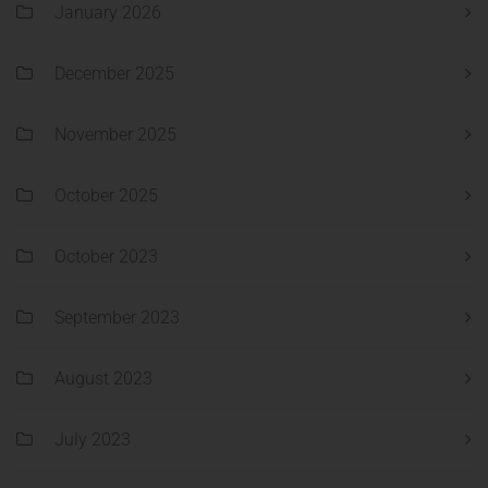
January 2026
December 2025
November 2025
October 2025
October 2023
September 2023
August 2023
July 2023