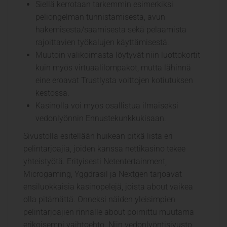
Siellä kerrotaan tarkemmin esimerkiksi
peliongelman tunnistamisesta, avun
hakemisesta/saamisesta sekä pelaamista
rajoittavien työkalujen käyttämisestä.
Muutoin valikoimasta löytyvät niin luottokortit
kuin myös virtuaalilompakot, mutta lähinnä
eine eroavat Trustlysta voittojen kotiutuksen
kestossa.
Kasinolla voi myös osallistua ilmaiseksi
vedonlyönnin Ennustekunkkukisaan.
Sivustolla esitellään huikean pitkä lista eri
pelintarjoajia, joiden kanssa nettikasino tekee
yhteistyötä. Erityisesti Netentertainment,
Microgaming, Yggdrasil ja Nextgen tarjoavat
ensiluokkaisia kasinopelejä, joista about vaikea
olla pitämättä. Onneksi näiden yleisimpien
pelintarjoajien rinnalle about poimittu muutama
erikoisempi vaihtoehto. Niin vedonlyöntisivusto,