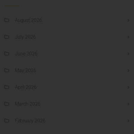
August 2026
July 2026
June 2026
May 2026
April 2026
March 2026
February 2026