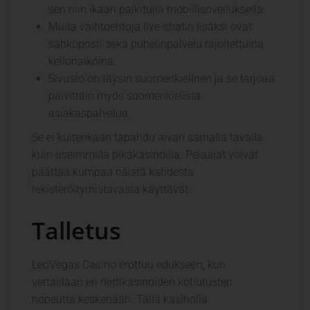
sen niin ikään palkitulla mobiilisovelluksella.
Muita vaihtoehtoja live-chatin lisäksi ovat
sähköposti sekä puhelinpalvelu rajoitettuina
kellonaikoina.
Sivusto on täysin suomenkielinen ja se tarjoaa
päivittäin myös suomenkielistä
asiakaspalvelua.
Se ei kuitenkaan tapahdu aivan samalla tavalla
kuin useimmilla pikakasinoilla. Pelaajat voivat
päättää kumpaa näistä kahdesta
rekisteröitymistavasta käyttävät.
Talletus
LeoVegas Casino erottuu edukseen, kun
vertaillaan eri nettikasinoiden kotiutusten
nopeutta keskenään. Tällä kasinolla