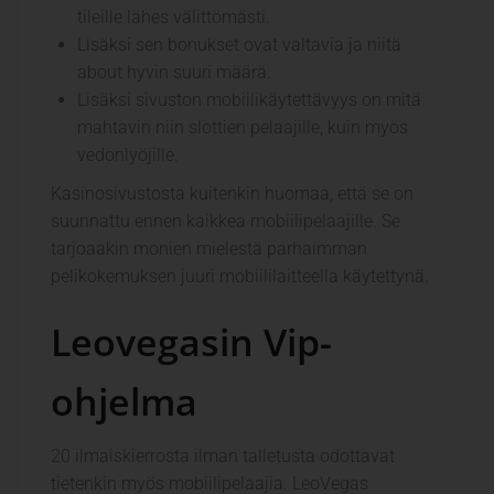
tileille lähes välittömästi.
Lisäksi sen bonukset ovat valtavia ja niitä
about hyvin suuri määrä.
Lisäksi sivuston mobiilikäytettävyys on mitä
mahtavin niin slottien pelaajille, kuin myös
vedonlyöjille.
Kasinosivustosta kuitenkin huomaa, että se on
suunnattu ennen kaikkea mobiilipelaajille. Se
tarjoaakin monien mielestä parhaimman
pelikokemuksen juuri mobiililaitteella käytettynä.
Leovegasin Vip-
ohjelma
20 ilmaiskierrosta ilman talletusta odottavat
tietenkin myös mobiilipelaajia. LeoVegas