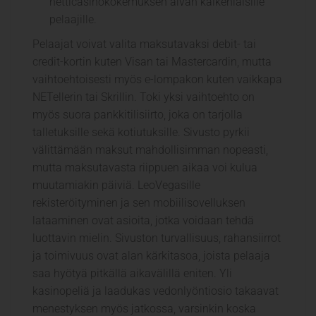
netticasinokokemuksen aivan kaikenlaisille
pelaajille.
Pelaajat voivat valita maksutavaksi debit- tai
credit-kortin kuten Visan tai Mastercardin, mutta
vaihtoehtoisesti myös e-lompakon kuten vaikkapa
NETellerin tai Skrillin. Toki yksi vaihtoehto on
myös suora pankkitilisiirto, joka on tarjolla
talletuksille sekä kotiutuksille. Sivusto pyrkii
välittämään maksut mahdollisimman nopeasti,
mutta maksutavasta riippuen aikaa voi kulua
muutamiakin päiviä. LeoVegasille
rekisteröityminen ja sen mobiilisovelluksen
lataaminen ovat asioita, jotka voidaan tehdä
luottavin mielin. Sivuston turvallisuus, rahansiirrot
ja toimivuus ovat alan kärkitasoa, joista pelaaja
saa hyötyä pitkällä aikavälillä eniten. Yli
kasinopeliä ja laadukas vedonlyöntiosio takaavat
menestyksen myös jatkossa, varsinkin koska