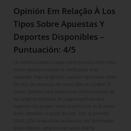
Opinión Em Relação À Los
Tipos Sobre Apuestas Y
Deportes Disponibles –
Puntuación: 4/5
La reseña Codere Ciudad sobre Buenos Aires tiene
como objetivo evaluar la oferta para este
operador. Aquí te damos nuestras opiniones sobre
los dos los servicios en vente libre en Codere. El
nuevo Gerente para Relaciones Institucionales de
los angeles empresa de juego española, que
regentea los bingos sobre la provincia de Buenos
Aires, también se burla del Rey. Con la primera
SPAC, DD3 Acquisition se fusionó con Betterware
sobre México, empresa de venta directa