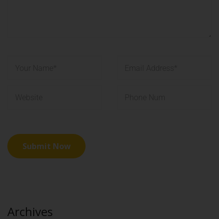
Archives