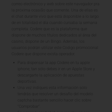
correo electrónico y web sobre este navegador pra
la próxima ocasião que comente. Una de ellas es
el chat durante vivo que está disponible a lo largo
de en totalidad el día cuando cursaba la semana
completa. Codere que es la plataforma que
dispone de muchos títulos dedicados al área del
casino, dispone de un Bingo. Además, los
usuarios podrán utilizar este Codigo promocional
Codere que dispone exista operador.
Para dispensar la app Codere en tu apple
iphone, tan sólo debes ir en un Apple Store y
descargarte la aplicación de apuestas
deportivas.
Una vez indiques esta información solo
tendrás que resolver un desafío del modelo
captcha bastante sencillo hacer clic sobre
“Comprobar”.