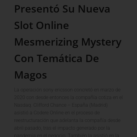
Presentó Su Nueva
Slot Online
Mesmerizing Mystery
Con Temática De
Magos
La operación sony ericsson concretó en marzo de
2020 con desde entonces la compañía cotiza en el
Nasdaq. Clifford Chance – España (Madrid)
asistió a Codere Online en el proceso de
reestructuración que adelanta la compañía desde
abril pasado, tras el impacto generado por la
pandemia en el negocio. También la asistió en la