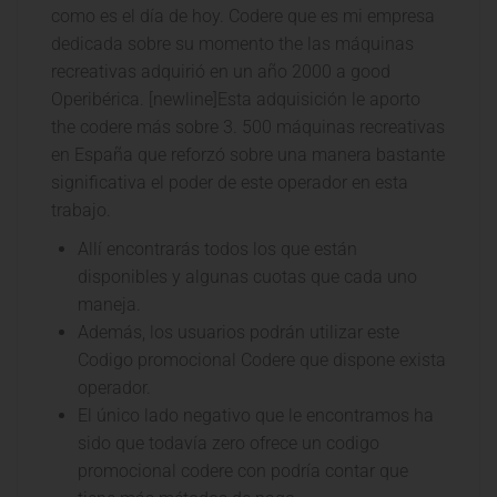
como es el día de hoy. Codere que es mi empresa
dedicada sobre su momento the las máquinas
recreativas adquirió en un año 2000 a good
Operibérica. [newline]Esta adquisición le aporto
the codere más sobre 3. 500 máquinas recreativas
en España que reforzó sobre una manera bastante
significativa el poder de este operador en esta
trabajo.
Allí encontrarás todos los que están
disponibles y algunas cuotas que cada uno
maneja.
Además, los usuarios podrán utilizar este
Codigo promocional Codere que dispone exista
operador.
El único lado negativo que le encontramos ha
sido que todavía zero ofrece un codigo
promocional codere con podría contar que