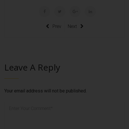
Prev
Next
Leave A Reply
Your email address will not be published.