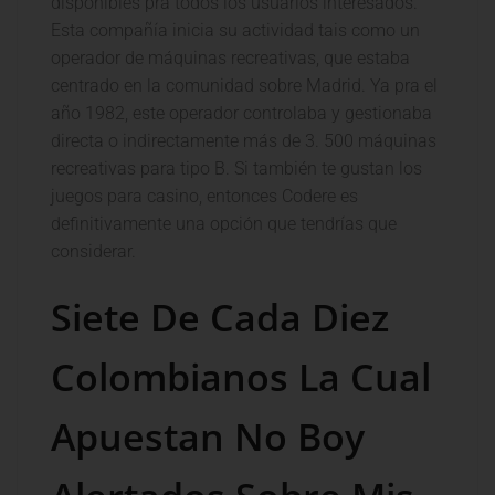
disponibles pra todos los usuarios interesados.
Esta compañía inicia su actividad tais como un
operador de máquinas recreativas, que estaba
centrado en la comunidad sobre Madrid. Ya pra el
año 1982, este operador controlaba y gestionaba
directa o indirectamente más de 3. 500 máquinas
recreativas para tipo B. Si también te gustan los
juegos para casino, entonces Codere es
definitivamente una opción que tendrías que
considerar.
Siete De Cada Diez
Colombianos La Cual
Apuestan No Boy