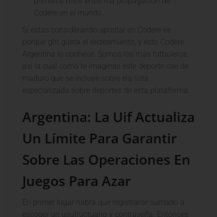
primeros hitos entre ma propagación de
Codere en el mundo.
Si estás considerando apostar en Codere es
porque ght gusta el recreamiento, y esto Codere
Argentina lo conhece. Somos los más futboleros,
así la cual como te imaginás este deporte cae de
maduro que se incluye sobre ela lista
especializada sobre deportes de esta plataforma.
Argentina: La Uif Actualiza
Un Límite Para Garantir
Sobre Las Operaciones En
Juegos Para Azar
En primer lugar habrá que registrarse sumado a
escoger un usufructuario y contraseña. Entonces