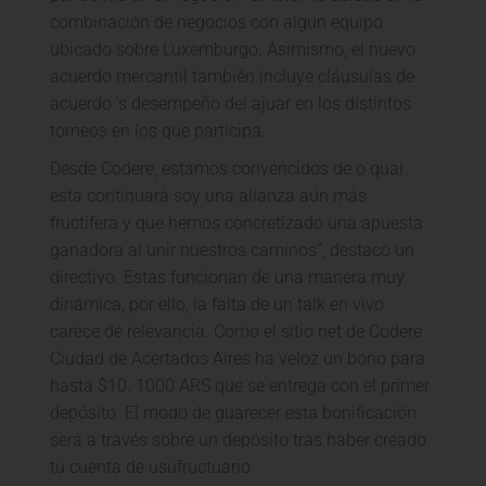
combinación de negocios con algun equipo
ubicado sobre Luxemburgo. Asimismo, el nuevo
acuerdo mercantil también incluye cláusulas de
acuerdo ‘s desempeño del ajuar en los distintos
torneos en los que participa.
Desde Codere, estamos convencidos de o qual
esta continuará soy una alianza aún más
fructífera y que hemos concretizado una apuesta
ganadora al unir nuestros caminos”, destacó un
directivo. Estas funcionan de una manera muy
dinámica, por ello, la falta de un talk en vivo
carece de relevancia. Como el sitio net de Codere
Ciudad de Acertados Aires ha veloz un bono para
hasta $10. 1000 ARS que se entrega con el primer
depósito. El modo de guarecer esta bonificación
será a través sobre un depósito tras haber creado
tu cuenta de usufructuario.