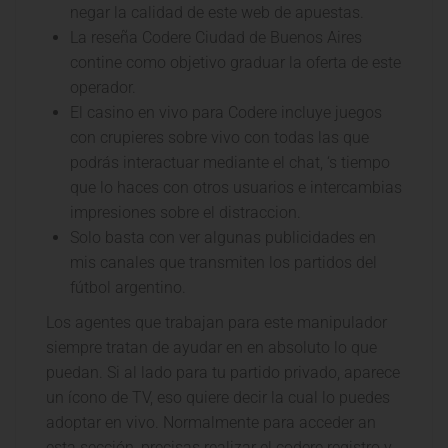
negar la calidad de este web de apuestas.
La reseña Codere Ciudad de Buenos Aires
contine como objetivo graduar la oferta de este
operador.
El casino en vivo para Codere incluye juegos
con crupieres sobre vivo con todas las que
podrás interactuar mediante el chat, ‘s tiempo
que lo haces con otros usuarios e intercambias
impresiones sobre el distraccion.
Solo basta con ver algunas publicidades en
mis canales que transmiten los partidos del
fútbol argentino.
Los agentes que trabajan para este manipulador
siempre tratan de ayudar en en absoluto lo que
puedan. Si al lado para tu partido privado, aparece
un ícono de TV, eso quiere decir la cual lo puedes
adoptar en vivo. Normalmente para acceder an
esta sección, precisas realizar el codere registro y