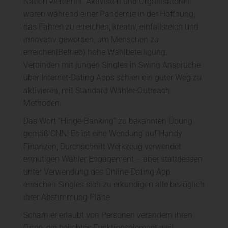
Nation weiterhin. Aktivisten und Organisatoren
waren während einer Pandemie in der Hoffnung,
das Fahren zu erreichen, kreativ, einfallsreich und
innovativ geworden, um Menschen zu
erreichen|Betrieb} hohe Wahlbeteiligung.
Verbinden mit jungen Singles in Swing Ansprüche
über Internet-Dating Apps schien ein guter Weg zu
aktivieren, mit Standard Wähler-Outreach
Methoden.
Das Wort “Hinge-Banking” zu bekannten Übung
gemäß CNN. Es ist eine Wendung auf Handy
Finanzen, Durchschnitt Werkzeug verwendet
ermutigen Wähler Engagement – aber stattdessen
unter Verwendung des Online-Dating App
erreichen Singles sich zu erkundigen alle bezüglich
ihrer Abstimmung Pläne.
Scharnier erlaubt von Personen verändern ihren
Orten, ein beliebtes Funktionselement weil