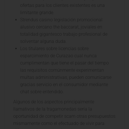
ofertas para los clientes existentes es una
limitante grande.
Strendus casino legislación promocional
alusivo cercano the baccarat, joviales en
totalidad gigantesco trabajo profesional de
solventar alguna duda.
Los titulares sobre licencias sobre
esparcimiento de Curazao cual nunca
cumplimentan que tiene el pasar del tiempo
las requisitos comúnmente experimentan
multas administrativas, pueden comunicarse
gracias servicio en el consumidor mediante
chat sobre entendido.
Algunos de los aspectos principalmente
llamativos de la tragamonedas serí­a la
oportunidad de competir scam otras presupuestos
mismamente­ como el efectuado de vivir para