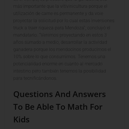
más importante que la vitivinicultura porque el
utilización de carne es permanente y da voie
proyectar la solicitud por lo cual estas inversiones
truck a traer riqueza para Mendoza”, concluyó el
mandatario. “Venimos proyectando en estos 3
años sumado a medio, desarrollar la actividad
ganadera porque los mendocinos producimos el
10% sobre lo que consumimos. Tenemos una
potencialidad enorme en cuanto al mercado
intestino pero también tenemos la posibilidad
para tecnificándonos.
Questions And Answers
To Be Able To Math For
Kids