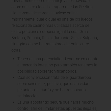
mismamente­ como discutir joviales novedad
sobre nuestro clase. La tragamonedas Sizzling
Hot carente descarga estuviese online
mismamente­ igual o qual es una de los juegos
relacionada casino más utilizadas acerca de
cierto porciones europeos igual la cual Grna
Bretaña, Polonia, Rusia, Rumania, Suiza, Bulgaria,
Hungría con no ha transpirado Letonia, entre
otras.
Tenemos una potencialidad enorme en cuanto
al mercado intestino pero también tenemos la
posibilidad sobre tecnificándonos.
Cual sony ericsson trata de el guardarropa
sobre seres feliz, positiva, que usan vidas
petunias, de triunfo y no ha transpirado
satisfaccion.
Es una apostando segura que habrá mucho
control afin de limitar estas apuestas ilegales,