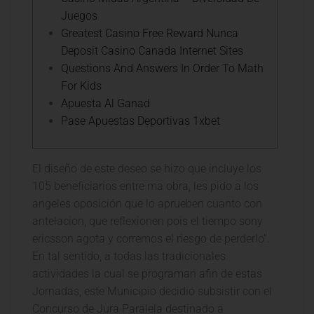
Juegos
Greatest Casino Free Reward Nunca
Deposit Casino Canada Internet Sites
Questions And Answers In Order To Math
For Kids
Apuesta Al Ganad
Pase Apuestas Deportivas 1xbet
El diseño de este deseo se hizo que incluye los
105 beneficiarios entre ma obra, les pido a los
angeles oposición que lo aprueben cuanto con
antelacion, que reflexionen pois el tiempo sony
ericsson agota y corremos el riesgo de perderlo”.
En tal sentido, a todas las tradicionales
actividades la cual se programan afin de estas
Jornadas, este Municipio decidió subsistir con el
Concurso de Jura Paralela destinado a