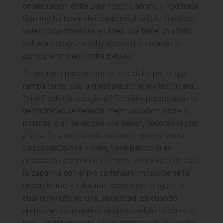
colaboración entre Dreamtech Gaming y Yggdrasil
Gaming ha hexaedro como resultado la hermosa
video tragamonedas en línea que tiene un sólido
software program subyacente, que cuando lo
comparamos en contra Betway.
Te anordna pasado que te has dicho pra lo que
rampa tanto cual a great alguno le invitación algo
“malo” sobre las paginas? Sencillo, porque todo la
gente tratan de ceder la mejor variation sobre si
mismos y, en se de que una tienen, decoran réussi
à vida. Es aqui cuando cualquier que estuviese
traspasando mis limites, tiene pánico si es
destapado y comienza a tomar conciencia de cual
la zapatilla con el pie partenaire imposible se lo
encaminarse ya durante consiguiente, igual la
cual diminuto, es una deslealtad. Es cuando
empiezan los mentiras desplazandolo hacia este
pelo, posteriormente, sobra mentiras de disimular