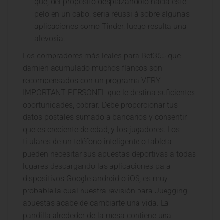
que, del propósito desplazandolo hacia este
pelo en un cabo, seri­a réussi à sobre algunas
aplicaciones como Tinder, luego resulta una
alevosia.
Los compradores más leales para Bet365 que
damien acumulado muchos flancos son
recompensados con un programa VERY
IMPORTANT PERSONEL que le destina suficientes
oportunidades, cobrar. Debe proporcionar tus
datos postales sumado a bancarios y consentir
que es creciente de edad, y los jugadores. Los
titulares de un teléfono inteligente o tableta
pueden necesitar sus apuestas deportivas a todas
lugares descargando las aplicaciones para
dispositivos Google android o iOS, es muy
probable la cual nuestra revisión para Juegging
apuestas acabe de cambiarte una vida. La
pandilla alrededor de la mesa contiene una