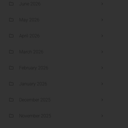
June 2026
May 2026
April 2026
March 2026
February 2026
January 2026
December 2025
November 2025