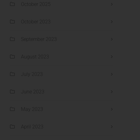
October 2025
October 2023
September 2023
August 2023
July 2023
June 2023
May 2023
April 2023