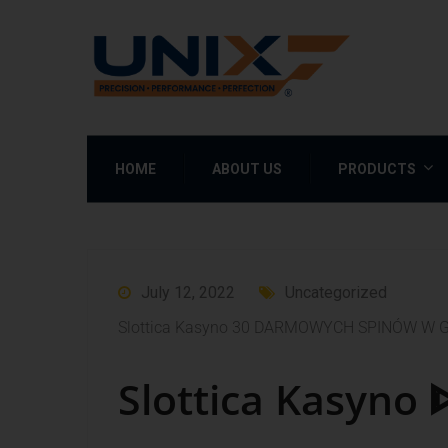
HOME
ABOUT US
PRODUCTS
July 12, 2022
Uncategorized
Slottica Kasyno 30 DARMOWYCH SPINÓW W 
Slottica Kasyno