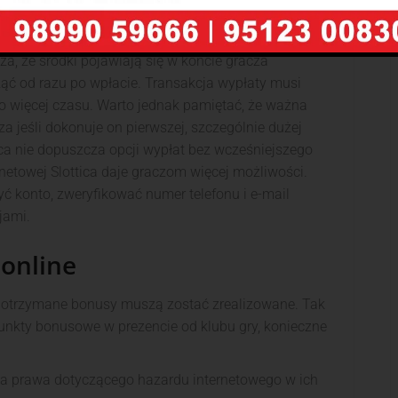
m pasie strony (Aplikacja mobilna).
wartościowe nagrody gracz może wygrać.
, że środki pojawiają się w koncie gracza
ąć od razu po wpłacie. Transakcja wypłaty musi
co więcej czasu. Warto jednak pamiętać, że ważna
za jeśli dokonuje on pierwszej, szczególnie dużej
ica nie dopuszcza opcji wypłat bez wcześniejszego
ernetowej Slottica daje graczom więcej możliwości.
ć konto, zweryfikować numer telefonu i e-mail
jami.
 online
e otrzymane bonusy muszą zostać zrealizowane. Tak
punkty bonusowe w prezencie od klubu gry, konieczne
ia prawa dotyczącego hazardu internetowego w ich