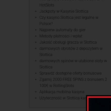
HotSlots
Jackpoty w Kasynie Slottica
Czy kasyno Slottica jest legalne w
Polsce?
Najpierw automaty do gier
Metody płatności i wpłat
Jakość obsługi gracza w Slottica
darmowych obrotów z depozytem w
Slottica
darmowych spinów w ulubione sloty w
Slottica
Sprawdź dostępne oferty bonusowe
Zgarnij 2000 FREE SPINS z bonusem 2
100€ w RollingSlots
Aplikacja mobilna kasyna
Użyteczność w Slottica kasyno