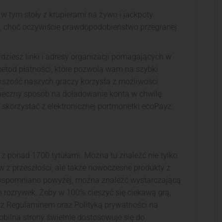
 w tym stoły z krupierami na żywo i jackpoty.
, choć oczywiście prawdopodobieństwo przegranej
dziesz linki i adresy organizacji pomagających w
etod płatności, które pozwolą wam na szybki
ększość naszych graczy korzysta z możliwości
zpieczny sposób na doładowanie konta w chwilę.
korzystać z elektronicznej portmonetki ecoPayz.
z ponad 1700 tytułami. Można tu znaleźć nie tylko
 z przeszłości, ale także nowoczesne produkty z
ak wspomniano powyżej, można znaleźć wystarczającą
ych rozrywek. Żeby w 100% cieszyć się ciekawą grą,
z Regulaminem oraz Polityką prywatności na
obilna strony świetnie dostosowuje się do