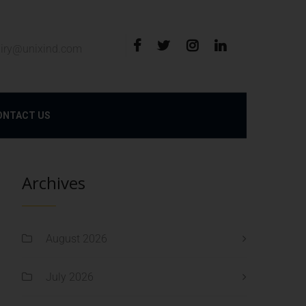
iry@unixind.com
ONTACT US
Archives
August 2026
July 2026