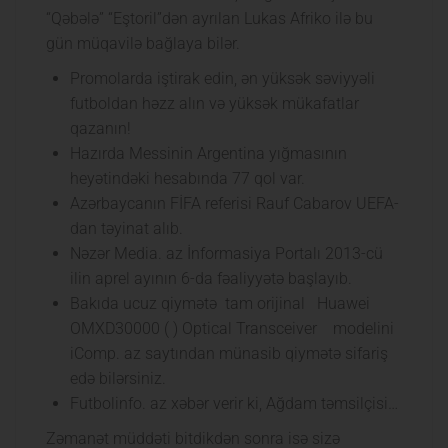
“Qəbələ” “Eştoril”dən ayrılan Lukas Afriko ilə bu
gün müqavilə bağlaya bilər.
Promolarda iştirak edin, ən yüksək səviyyəli
futboldan həzz alın və yüksək mükafatlar
qazanın!
Hazırda Messinin Argentina yığmasının
heyətindəki hesabında 77 qol var.
Azərbaycanın FİFA referisi Rauf Cabarov UEFA-
dan təyinat alıb.
Nəzər Media. az İnformasiya Portalı 2013-cü
ilin aprel ayının 6-da fəaliyyətə başlayıb.
Bakıda ucuz qiymətə tam orijinal Huawei
OMXD30000 ( ) Optical Transceiver modelini
iComp. az saytından münasib qiymətə sifariş
edə bilərsiniz.
Futbolinfo. az xəbər verir ki, Ağdam təmsilçisi…
Zəmanət müddəti bitdikdən sonra isə sizə