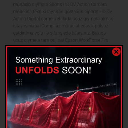
münasib qiymətə Sports HD DV Action Camera
modelinə texniki layanan göstəririk. Sports HD DV
Action Digital camera Bakıda ucuz qiymətə almaq
istəyirsinizsə iComp. az müraciət edərək pulsuz
çatdırılma yolu ilə sifariş edə bilərsiniz. Bakıda
ucuz qiymətə tam orijinal Epson WorkForce Pro
WF-M5690DWF (C11CE37401) modelini iComp.
az saytından münasib qiymətə sifariş edə
bilərsiniz. Bakıda ucuz qiymətə tam orijinal
Huawei OMXD30000 ( ) Optical Transceiver
modelini iComp. arizona saytından münasib
qiymətə sifariş edə bilərsiniz.
Seyv Edən Qapıçı:
“qarabağ” Inanılmaz