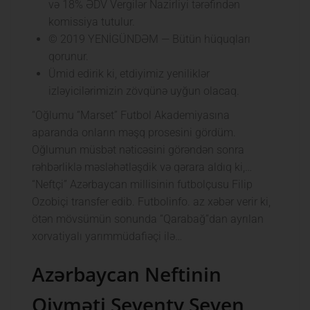
və 18% ƏDV Vergilər Nazirliyi tərəfindən
komissiya tutulur.
© 2019 YENİGÜNDƏM — Bütün hüquqları
qorunur.
Ümid edirik ki, etdiyimiz yeniliklər
izləyicilərimizin zövqünə uyğun olacaq.
“Oğlumu “Marset” Futbol Akademiyasına
aparanda onların məşq prosesini gördüm.
Oğlumun müsbət nəticəsini görəndən sonra
rəhbərliklə məsləhətləşdik və qərara aldıq ki,…
“Neftçi” Azərbaycan millisinin futbolçusu Filip
Ozobiçi transfer edib. Futbolinfo. az xəbər verir ki,
ötən mövsümün sonunda “Qarabağ”dan ayrılan
xorvatiyalı yarımmüdafiəçi ilə…
Azərbaycan Neftinin
Qiyməti Seventy Seven