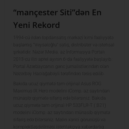
“mançester Siti”dən En
Yeni Rekord
1994-cü ildən topdansatış mərkəzi kimi fəaliyyətə
başlamış “Veysəloğlu” satış, distribüter və istehsal
şirkətidir. Nəzər Media. az İnformasiya Portalı
2013-cü ilin aprel ayının 6-da fəaliyyətə başlayıb.
Portal Azərbaycanın gənc jurnalistlərindən olan
Nəzərbəy Hacıağabəyli tərəfindən təsis edilib.
Bakıda ucuz qiymətə tam orijinal Asus ROG
Maximus IX Hero modelini iComp. az saytından
münasib qiymətə sifariş edə bilərsiniz. Bakıda
ucuz qiymətə tam orijinal HP 533FLR-T ( B21)
modelini iComp. az saytından münasib qiymətə
sifariş edə bilərsiniz. Malın xarici gorunüşü və
komplektləşdirilməsi istehlakçıya xəbərdarlıq