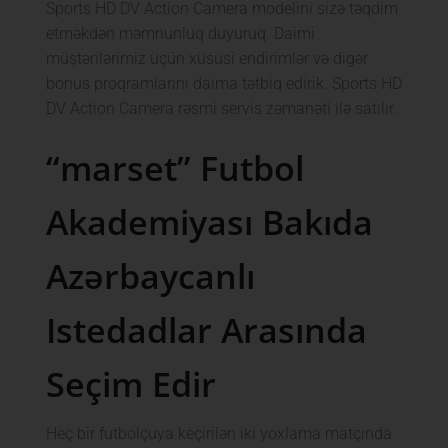
Sports HD DV Action Camera modelini sizə təqdim
etməkdən məmnunluq duyuruq. Daimi
müştərilərimiz üçün xüsusi endirimlər və digər
bonus proqramlarını daima tətbiq edirik. Sports HD
DV Action Camera rəsmi servis zəmanəti ilə satılır.
“marset” Futbol
Akademiyası Bakıda
Azərbaycanlı
Istedadlar Arasında
Seçim Edir
Heç bir futbolçuya keçirilən iki yoxlama matçında