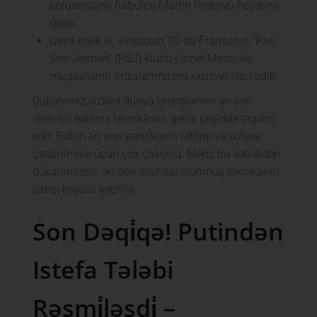
bolqarıstanlı futbolçu Martin Petkovu heyətinə
qatıb.
Qeyd edək ki, avqustun 10-da Fransanın “Pari
Sen-Jermen” (PSJ) klubu Lionel Messi ilə
müqavilənin imzalanmasını rəsmən elan edib.
Dükanımız sizlərə dünya brendlərinin ən son
istehsal edilmiş texnikasını geniş çeşiddə təqdim
edir. Bütün ən son yeniliklərin tətbiqi və sizlərə
çatdırılması üçün çox çalışırıq. Məhz bu səbəbdən
dükanımızda, ən son istehsal olunmuş texnikanın
satışı həyata keçirilir.
Son Dəqi̇qə! Putindən
Istefa Tələbi
Rəsmi̇ləşdi̇ –