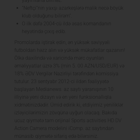
yayımlana bilməz.
“Neftçi”nin yaxşı azarkeşlərə malik necə böyük
klub olduğunu bilirəm”.
O ilk dəfə 2004-cü ildə əsas komandanın
heyətində çıxış edib.
Promolarda iştirak edin, ən yüksək səviyyəli
futboldan həzz alın və yüksək mükafatlar qazanın!
Ölkə daxilində və xaricində mərc oyunları
əməliyyatlar üzrə 3% (min 5. 00 AZN/USD/EUR) və
18% ƏDV Vergilər Nazirliyi tərəfindən komissiya
tutulur. 23 sentyabr 2012-ci ildən fəaliyyətə
başlayan Medianews. az saytı yaranışının 10
illiyinə yeni dizayn və en yeni funksionallıqla
xidmətinizdədir. Ümid edirik ki, etdiyimiz yeniliklər
izləyicilərimizin zövqünə uyğun olacaq. Bakıda
ucuz qiymətə tam orijinal Sports activities HD DV
Action Camera modelini iComp. az saytından
münasib qiymətə sifariş edə bilərsiniz.