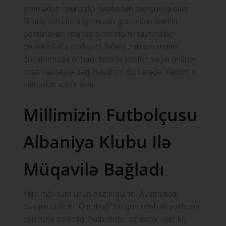
edilmədən istehsalçı tərəfindən dəyişdirilə bilər.
Sifariş zamanı saytımızda göstərilən texniki
göstəriciləri, İstehsalçının rəsmi saytındakı
göstəricilərlə yoxlayın! Sifariş zamanı malın
dükanımızda olmağı barədə telefon və ya online-
chat vasitəsilə dəqiqləşdirin! Bu barədə “Report”a
istinadən xəbər verir.
Millimizin Futbolçusu
Albaniya Klubu Ilə
Müqavilə Bağladı
Yeni mövsüm üçün hazırlıqlarını Avstriyada
davam etdirən “Qarabağ” bu gün növbəti yoxlama
oyununa çıxacaq. Futbolinfo. az xəbər verir ki,