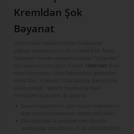
Kremldən Şok
Bəyanat
Yarışa böyük heyətlə yollanan Azərbaycan
yığması yekunda yalnız 24-cü landa bildi. Musa
Qurbanlını transfer etməyə hazırlaşan “Dürqarden”
ona əsas hücumçu gözü ilə baxır.
1xbet com
İsveç
klubu hücumçusu Viktor Edvardsenin gedişindən
sonra Coel… Formual 1 üzrə Avstriya qran-prisinə
yekun vurulub. Həftənin triumfatoru Maks
Ferstappen əsas yarışı da qazanıb.
Daimi müştərilərimiz üçün xüsusi endirimlər və
digər bonus proqramlarını daima tətbiq edirik.
Ölkə daxilində və xaricində mərc oyunları
əməliyyatlar üzrə 3% (min 5. 00 AZN/USD/EUR)