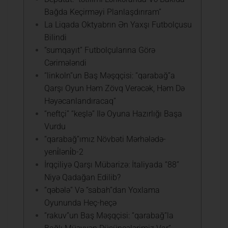
Bağda Keçirməyi Planlaşdırıram”
La Liqada Oktyabrın Ən Yaxşı Futbolçusu
Bilindi
“sumqayıt” Futbolçularına Görə
Cərimələndi
“linkoln”un Baş Məşqçisi: “qarabağ”a
Qarşı Oyun Həm Zövq Verəcək, Həm Də
Həyəcanlandıracaq”
“neftçi” “keşlə” Ilə Oyuna Hazırlığı Başa
Vurdu
“qarabağ”ımız Növbəti Mərhələdə-
yeni̇ləni̇b-2
İrqçiliyə Qarşı Mübarizə: İtaliyada “88”
Niyə Qadağan Edilib?
“qəbələ” Və “sabah”dan Yoxlama
Oyununda Heç-heçə
“rakuv”un Baş Məşqçisi: “qarabağ”la