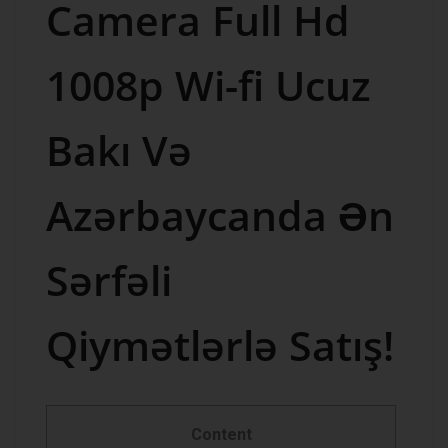
Camera Full Hd
1008p Wi-fi Ucuz
Bakı Və
Azərbaycanda Ən
Sərfəli
Qiymətlərlə Satış!
Content