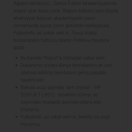
Ağdam təmsilçisi… Gəncə Futbol Akademiyasında
inşaat işləri başa çatıb. Region futbolu üçün böyük
əhəmiyyət daşıyan akademiyanın yaxın
zamanlarda açılışı yaxın günlərdə reallaşacaq….
Futbolinfo. az xəbər verir ki, Tovuz klubu
bolqarıstanlı futbolçu Martin Petkovu heyətinə
qatıb.
Bu barədə “Report”a istinadən xəbər verir.
Dükanımız sizlərə dünya brendlərinin ən son
istehsal edilmiş texnikasını geniş çeşiddə
təqdim edir.
Bakıda ucuz qiymətə tam orijinal HP
533FLR-T ( B21) modelini iComp. az
saytından münasib qiymətə sifariş edə
bilərsiniz.
Futbolinfo. az xəbər verir ki, twenty six yaşlı
hücumçu…