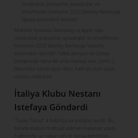
noutbuklar, planşetlər, qulaqlıqlar və
smartfonlar, həmçinin 2022 Bentley Bentayga
Speed ​​​​avtomobili daxildir!
Mükafat fonduna Samsung və Apple`dan
noutbuklar, planşetlər, qulaqlıqlar və smartfonlar,
həmçinin 2022 Bentley Bentayga Velocity ​​​​
avtomobili daxildir! 1xBet aksiyası ilə Dünya
Çempionatı daha de uma maraqlı olur, çünki o,
təkcə titul sahibi üçün deyil, həm də sizin üçün
uduşlu onda bilər.
İtaliya Klubu Nestanı
Istefaya Göndərdi
“Turan Tovuz” 4 futbolçu ilə yollarını ayırıb. Bu
barədə klubun mətbuat xidməti məlumat yayıb.
Futbolinfo. az xəbər verir ki, bölgə təmsilçisi…