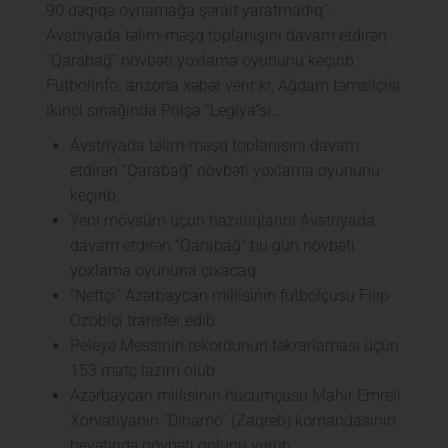
90 dəqiqə oynamağa şərait yaratmadıq”.
Avstriyada təlim-məşq toplanışını davam etdirən
“Qarabağ” növbəti yoxlama oyununu keçirib.
Futbolinfo. arizona xəbər verir ki, Ağdam təmsilçisi
ikinci sınağında Polşa “Legiya”sı…
Avstriyada təlim-məşq toplanışını davam
etdirən “Qarabağ” növbəti yoxlama oyununu
keçirib.
Yeni mövsüm üçün hazırlıqlarını Avstriyada
davam etdirən “Qarabağ” bu gün növbəti
yoxlama oyununa çıxacaq.
“Neftçi” Azərbaycan millisinin futbolçusu Filip
Ozobiçi transfer edib.
Peleyə Messinin rekordunun təkrarlaması üçün
153 matç lazım olub.
Azərbaycan millisinin hücumçusu Mahir Emreli
Xorvatiyanın “Dinamo” (Zaqreb) komandasının
heyətində növbəti qolunu vurub.