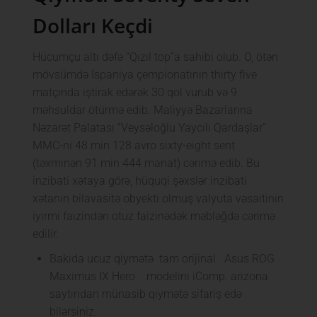
Dolları Keçdi
Hücumçu altı dəfə “Qızıl top”a sahibi olub. O, ötən
mövsümdə İspaniya çempionatının thirty five
matçında iştirak edərək 30 qol vurub və 9
məhsuldar ötürmə edib. Maliyyə Bazarlarına
Nəzarət Palatası “Veysəloğlu Yaycılı Qardaşlar”
MMC-ni 48 min 128 avro sixty-eight sent
(təxminən 91 min 444 manat) cərimə edib. Bu
inzibati xətaya görə, hüquqi şəxslər inzibati
xətanın bilavasitə obyekti olmuş valyuta vəsaitinin
iyirmi faizindən otuz faizinədək məbləğdə cərimə
edilir.
Bakıda ucuz qiymətə tam orijinal Asus ROG
Maximus IX Hero modelini iComp. arizona
saytından münasib qiymətə sifariş edə
bilərsiniz.