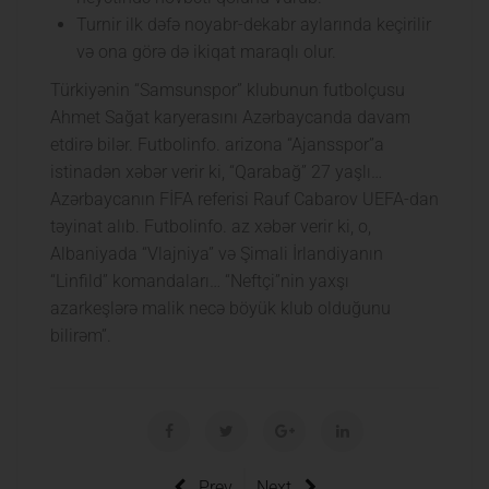
Turnir ilk dəfə noyabr-dekabr aylarında keçirilir
və ona görə də ikiqat maraqlı olur.
Türkiyənin “Samsunspor” klubunun futbolçusu
Ahmet Sağat karyerasını Azərbaycanda davam
etdirə bilər. Futbolinfo. arizona “Ajansspor”a
istinadən xəbər verir ki, “Qarabağ” 27 yaşlı…
Azərbaycanın FİFA referisi Rauf Cabarov UEFA-dan
təyinat alıb. Futbolinfo. az xəbər verir ki, o,
Albaniyada “Vlajniya” və Şimali İrlandiyanın
“Linfild” komandaları… “Neftçi”nin yaxşı
azarkeşlərə malik necə böyük klub olduğunu
bilirəm”.
Prev
Next