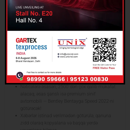
Dərəcədə Keyfiyyətli
Komandadır”
Futbolinfo. az-ın xəbərinə görə, futbolçu artıq
Azərbaycandadır. Bununla yanaşı, Yenicag. az
Analitik İnternet Qəzetdə müxtəlif sahələrdən bəhs
edən müsahibələr, təhlillər, reportajlar, müəllif
yazıları işıqlandırılır. İnternet qəzet siyasi və sosial
qrupların heç birinə qarşı ayrı-seçkilik etmir, tam
obyektiv və müstəqil olaraq, xəbər yayır.
Nəticələrə əsasən, 2500`dən çox qalib mükafat
alacaq, əsas şanslı isə premium sinif
avtomobili — Bentley Bentayga Speed ​​2022-ni
götürəcək!
Xəbərlər istinad verilmədən götürülə, qanuna
zidd olaraq kopyalana və başqa yerdə