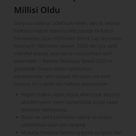
Millisi Oldu
Dünyaca məşhur 1xBet bukmekeri, təbii ki, belə bir
hadisəyə xüsusi məsuliyyətlə yanaşır və futbol
həvəskarları üçün möhtəşəm World Cup aksiyasını
hazırlayıb. Nəticələrə əsasən, 2500`dən çox qalib
mükafat alacaq, əsas şanslı isə premium sinif
avtomobili — Bentley Bentayga Speed ​​2022-ni
götürəcək! Onların dəyəri oyunçunun
səviyyəsindən asılı olacaq. Nə qədər çox bilet
toplasa, bir o qədər əla hədiyyə qazana bilər.
Region futbolu üçün böyük əhəmiyyət daşıyan
akademiyanın yaxın zamanlarda açılışı yaxın
günlərdə reallaşacaq….
Bütün ən child yeniliklərin tətbiqi və sizlərə
çatdırılması üçün çox çalışırıq.
Mükafat fonduna Samsung korea və Apple`dan