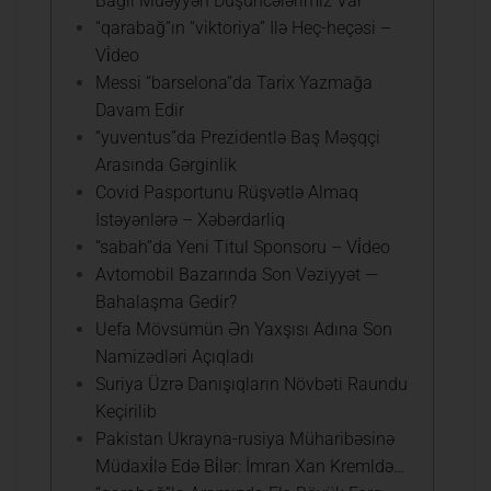
Bağlı Müəyyən Düşüncələrimiz Var”
“qarabağ”ın “viktoriya” Ilə Heç-heçəsi –
Vi̇deo
Messi “barselona”da Tarix Yazmağa
Davam Edir
“yuventus”da Prezidentlə Baş Məşqçi
Arasında Gərginlik
Covid Pasportunu Rüşvətlə Almaq
Istəyənlərə – Xəbərdarliq
“sabah”da Yeni Titul Sponsoru – Vi̇deo
Avtomobil Bazarında Son Vəziyyət —
Bahalaşma Gedir?
Uefa Mövsümün Ən Yaxşısı Adına Son
Namizədləri Açıqladı
Suriya Üzrə Danışıqların Növbəti Raundu
Keçirilib
Pakistan Ukrayna-rusiya Müharibəsinə
Müdaxi̇lə Edə Bi̇lər: İmran Xan Kremldə…