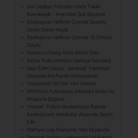
Son Dəqi̇qə! Putindən Istefa Tələbi
Rəsmi̇ləşdi̇ – Kremldən Şok Bəyanat
Azərbaycan Neftinin Qiyməti Seventy
Seven Dolları Keçdi
Azərbaycan Neftinin Qiyməti 76 Dollara
Düşdü
Sonuncu Finalçı Misir Millisi Oldu
İtaliya Klubu Nestanı Istefaya Göndərdi
Seyv Edən Qapıçı: “qarabağ” Inanılmaz
Dərəcədə Keyfiyyətli Komandadır”
“mançester Siti”dən Yeni Rekord
Millimizin Futbolçusu Albaniya Klubu Ilə
Müqavilə Bağladı
“marset” Futbol Akademiyası Bakıda
Azərbaycanlı Istedadlar Arasında Seçim
Edir
Premyer Liqa Klubunda Yeni Müqavilə
Deputat: “tətilimi Lənkəranda Və Bakıda