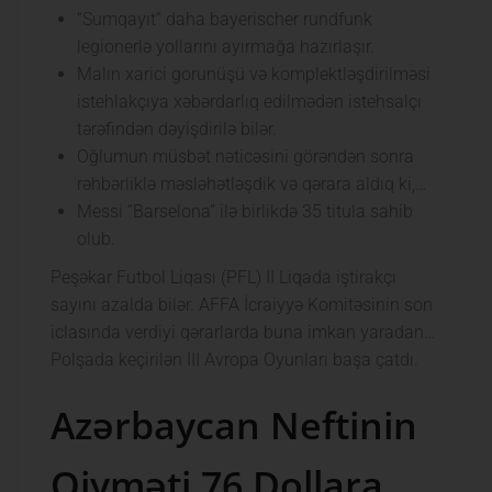
“Sumqayıt” daha bayerischer rundfunk
legionerlə yollarını ayırmağa hazırlaşır.
Malın xarici gorunüşü və komplektləşdirilməsi
istehlakçıya xəbərdarlıq edilmədən istehsalçı
tərəfindən dəyişdirilə bilər.
Oğlumun müsbət nəticəsini görəndən sonra
rəhbərliklə məsləhətləşdik və qərara aldıq ki,…
Messi “Barselona” ilə birlikdə 35 titula sahib
olub.
Peşəkar Futbol Liqası (PFL) II Liqada iştirakçı
sayını azalda bilər. AFFA İcraiyyə Komitəsinin son
iclasında verdiyi qərarlarda buna imkan yaradan…
Polşada keçirilən III Avropa Oyunları başa çatdı.
Azərbaycan Neftinin
Qiyməti 76 Dollara