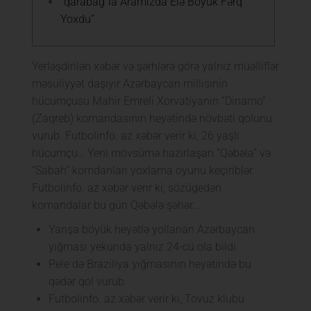
“qarabağ”la Aramızda Elə Böyük Fərq
Yoxdu”
Yerləşdirilən xəbər və şərhlərə görə yalnız müəlliflər
məsuliyyət daşıyır Azərbaycan millisinin
hücumçusu Mahir Emreli Xorvatiyanın “Dinamo”
(Zaqreb) komandasının heyətində növbəti qolunu
vurub. Futbolinfo. az xəbər verir ki, 26 yaşlı
hücumçu… Yeni mövsümə hazırlaşan “Qəbələ” və
“Sabah” komdanları yoxlama oyunu keçiriblər.
Futbolinfo. az xəbər verir ki, sözügedən
komandalar bu gün Qəbələ şəhər…
Yarışa böyük heyətlə yollanan Azərbaycan
yığması yekunda yalnız 24-cü ola bildi.
Pele də Braziliya yığmasının heyətində bu
qədər qol vurub.
Futbolinfo. az xəbər verir ki, Tovuz klubu