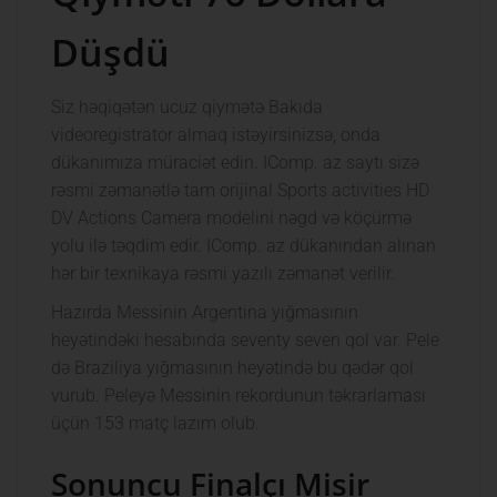
Düşdü
Siz həqiqətən ucuz qiymətə Bakıda
videoregistrator almaq istəyirsinizsə, onda
dükanımıza müraciət edin. IComp. az saytı sizə
rəsmi zəmanətlə tam orijinal Sports activities HD
DV Actions Camera modelini nəgd və köçürmə
yolu ilə təqdim edir. IComp. az dükanından alınan
hər bir texnikaya rəsmi yazılı zəmanət verilir.
Hazırda Messinin Argentina yığmasının
heyətindəki hesabında seventy seven qol var. Pele
də Braziliya yığmasının heyətində bu qədər qol
vurub. Peleyə Messinin rekordunun təkrarlaması
üçün 153 matç lazım olub.
Sonuncu Finalçı Misir