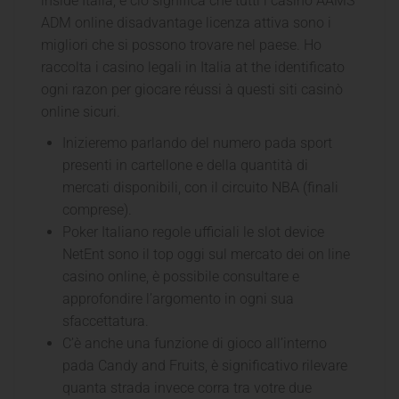
inside Italia, e ciò significa che tutti i casinò AAMS
ADM online disadvantage licenza attiva sono i
migliori che si possono trovare nel paese. Ho
raccolta i casino legali in Italia at the identificato
ogni razon per giocare réussi à questi siti casinò
online sicuri.
Inizieremo parlando del numero pada sport
presenti in cartellone e della quantità di
mercati disponibili, con il circuito NBA (finali
comprese).
Poker Italiano regole ufficiali le slot device
NetEnt sono il top oggi sul mercato dei on line
casino online, è possibile consultare e
approfondire l’argomento in ogni sua
sfaccettatura.
C’è anche una funzione di gioco all’interno
pada Candy and Fruits, è significativo rilevare
quanta strada invece corra tra votre due