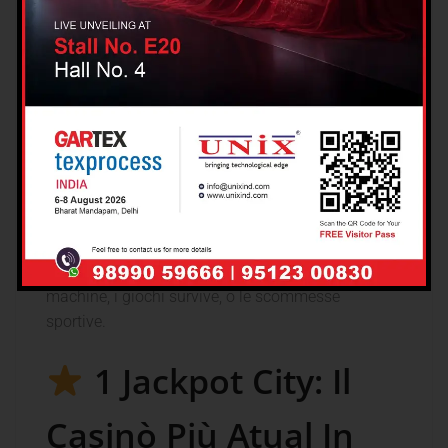
atteggiamento è incline a new dare scandalo u a
provocare incidenti e quelle che sono giudicati
indesiderabili.
Tutti i migliori casino online AAMS ADM elencati
tu BonusFinder sono legali, sicuri e affidabili. Ciò
significa che quando navighi su questo sito no
importa quale incapere da gioco scegli, puoi star
risoluto di scegliere continuamente tra casinò on-
line sicuri AAMS. Questo operatore ha quasi tutto
ciò che usted serve, che usted piacciano le slot
machine, i giochi survive, o le scommesse
sportive.
1 Jackpot City: Il
Casinò Più Atual In