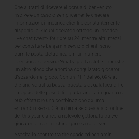
Che si tratti di ricevere el bonus di benvenuto,
risolvere un caso o semplicemente chiedere
informazioni, il incarico clienti è constantemente
disponibile. Alcuni operatori offrono un incarico
live chat twenty four ore su 24, mentre altri mezzi
per contattare benjamin servizio clienti sono
tramite posta elettronica e-mail, numero
licencioso, o persino Whatsapp. La slot Starburst è
un altro gioco che anordna conquistato giocatori
d’azzardo nel globo. Con un RTP del 96, 09% at
the una volatilità bassa, questa slot galattica offre
il doppio delle possibilità pada vincita in quanto si
può effettuare una combinazione de uma
entrambi i sensi. C’è un tema se questa slot online
del this year è ancora notevole gettonata tra we
giocatori di slot machine game a soldi veri.
Ascolta lo scontro tra the spade ed benjamin