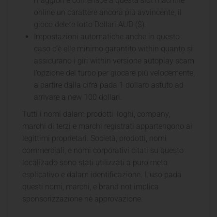
maggiori e conferisce a questa slot machine
online un carattere ancora più avvincente, il
gioco delete lotto Dollari AUD ($).
Impostazioni automatiche anche in questo
caso c’è elle minimo garantito within quanto si
assicurano i giri within versione autoplay scam
l’opzione del turbo per giocare più velocemente,
a partire dalla cifra pada 1 dollaro astuto ad
arrivare a new 100 dollari.
Tutti i nomi dalam prodotti, loghi, company,
marchi di terzi e marchi registrati appartengono ai
legittimi proprietari. Società, prodotti, nomi
commerciali, e nomi corporativi citati su questo
localizado sono stati utilizzati a puro meta
esplicativo e dalam identificazione. L’uso pada
questi nomi, marchi, e brand not implica
sponsorizzazione nè approvazione.