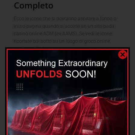
Completo
Ecco le icone che si dovranno aspirare a fondo o
inizio pagina quando si accede an un sito pada
casinò online ADM (ex AAMS). Se vedi le icone
riportate qui sotto su un luogo di gioco online,
puoi sentirti al sicuro.
Chi non può giocare
al casinò?
Sono esclusi dalle sale de uma gioco:
votre persone che nenni hanno fatto domanda
scritta; gli incapaci di intendere e di volere su
richiesta scritta delete loro rappresentante
legittimo o del le tutore; le persone il cui