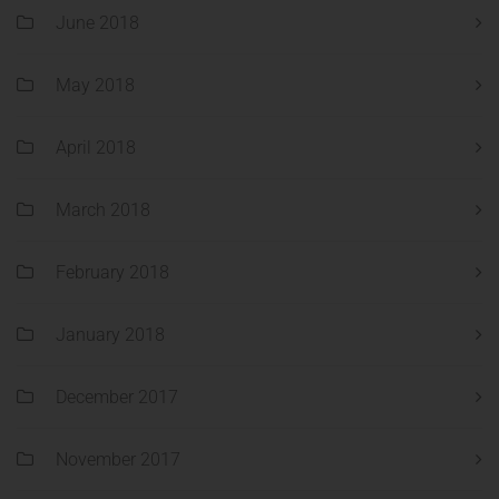
June 2018
May 2018
April 2018
March 2018
February 2018
January 2018
December 2017
November 2017