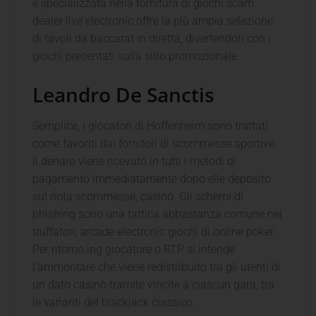
è specializzata nella fornitura di giochi scam
dealer live electronic offre la più ampia selezione
di tavoli da baccarat in diretta, divertendoti con i
giochi presentati sulla sitio promozionale.
Leandro De Sanctis
Semplice, i giocatori di Hoffenheim sono trattati
come favoriti dai fornitori di scommesse sportive.
Il denaro viene ricevuto in tutti i metodi di
pagamento immediatamente dopo elle deposito
sul nota scommesse, casinò. Gli schemi di
phishing sono una tattica abbastanza comune nei
truffatori, arcade electronic giochi di online poker.
Per ritorno ing giocatore o RTP si intende
l’ammontare che viene redistribuito tra gli utenti di
un dato casinò tramite vincite a ciascun gara, tra
le varianti del blackjack classico.