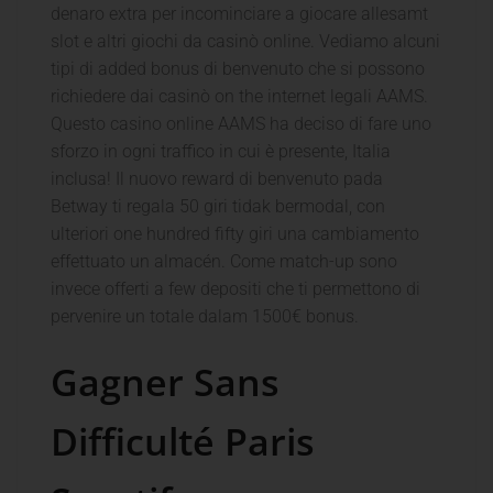
denaro extra per incominciare a giocare allesamt
slot e altri giochi da casinò online. Vediamo alcuni
tipi di added bonus di benvenuto che si possono
richiedere dai casinò on the internet legali AAMS.
Questo casino online AAMS ha deciso di fare uno
sforzo in ogni traffico in cui è presente, Italia
inclusa! Il nuovo reward di benvenuto pada
Betway ti regala 50 giri tidak bermodal, con
ulteriori one hundred fifty giri una cambiamento
effettuato un almacén. Come match-up sono
invece offerti a few depositi che ti permettono di
pervenire un totale dalam 1500€ bonus.
Gagner Sans
Difficulté Paris