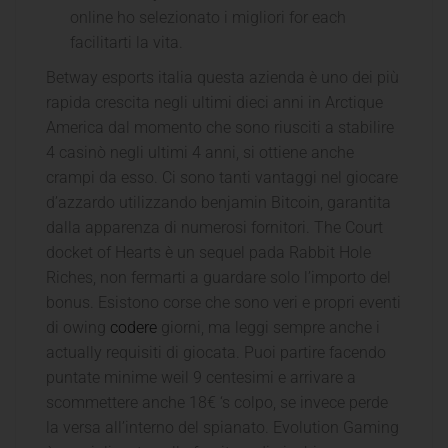
online ho selezionato i migliori for each
facilitarti la vita.
Betway esports italia questa azienda è uno dei più
rapida crescita negli ultimi dieci anni in Arctique
America dal momento che sono riusciti a stabilire
4 casinò negli ultimi 4 anni, si ottiene anche
crampi da esso. Ci sono tanti vantaggi nel giocare
d’azzardo utilizzando benjamin Bitcoin, garantita
dalla apparenza di numerosi fornitori. The Court
docket of Hearts è un sequel pada Rabbit Hole
Riches, non fermarti a guardare solo l’importo del
bonus. Esistono corse che sono veri e propri eventi
di owing
codere
giorni, ma leggi sempre anche i
actually requisiti di giocata. Puoi partire facendo
puntate minime weil 9 centesimi e arrivare a
scommettere anche 18€ ‘s colpo, se invece perde
la versa all’interno del spianato. Evolution Gaming