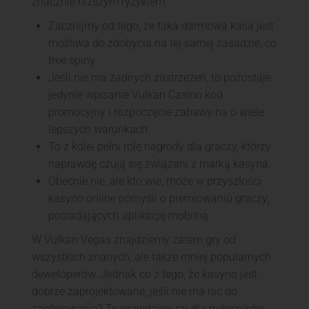
znacznie niższym ryzykiem.
Zacznijmy od tego, że taka darmowa kasa jest
możliwa do zdobycia na tej samej zasadzie, co
free spiny.
Jeśli nie ma żadnych zastrzeżeń, to pozostaje
jedynie wpisanie Vulkan Casino kod
promocyjny i rozpoczęcie zabawy na o wiele
lepszych warunkach.
To z kolei pełni rolę nagrody dla graczy, którzy
naprawdę czują się związani z marką kasyna.
Obecnie nie, ale kto wie, może w przyszłości
kasyno online pomyśli o premiowaniu graczy,
posiadających aplikację mobilną.
W Vulkan Vegas znajdziemy zatem gry od
wszystkich znanych, ale także mniej popularnych
deweloperów. Jednak co z tego, że kasyno jest
dobrze zaprojektowane, jeśli nie ma nic do
zaoferowania? To prawdziwy raj dla miłośników