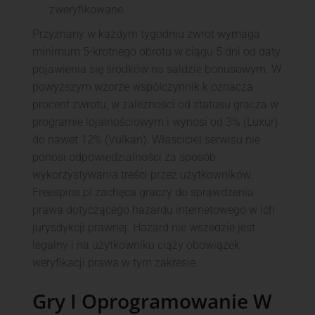
zweryfikowane.
Przyznany w każdym tygodniu zwrot wymaga
minimum 5-krotnego obrotu w ciągu 5 dni od daty
pojawienia się środków na saldzie bonusowym. W
powyższym wzorze współczynnik k oznacza
procent zwrotu, w zależności od statusu gracza w
programie lojalnościowym i wynosi od 3% (Luxur)
do nawet 12% (Vulkan). Własciciel serwisu nie
ponosi odpowiedzialności za sposób
wykorzystywania treści przez użytkowników.
Freespins.pl zachęca graczy do sprawdzenia
prawa dotyczącego hazardu internetowego w ich
jurysdykcji prawnej. Hazard nie wszedzie jest
legalny i na użytkowniku ciąży obowiązek
weryfikacji prawa w tym zakresie.
Gry I Oprogramowanie W