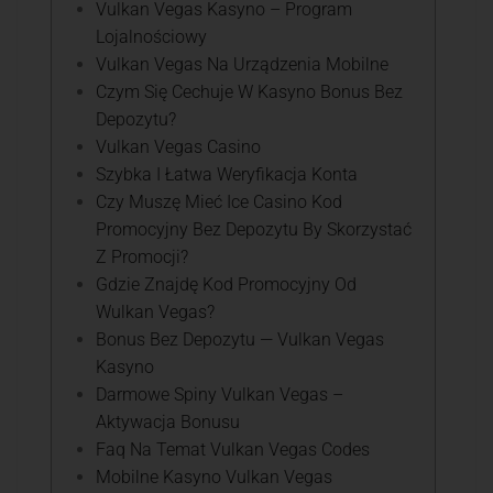
Vulkan Vegas Kasyno – Program
Lojalnościowy
Vulkan Vegas Na Urządzenia Mobilne
Czym Się Cechuje W Kasyno Bonus Bez
Depozytu?
Vulkan Vegas Casino
Szybka I Łatwa Weryfikacja Konta
Czy Muszę Mieć Ice Casino Kod
Promocyjny Bez Depozytu By Skorzystać
Z Promocji?
Gdzie Znajdę Kod Promocyjny Od
Wulkan Vegas?
Bonus Bez Depozytu — Vulkan Vegas
Kasyno
Darmowe Spiny Vulkan Vegas –
Aktywacja Bonusu
Faq Na Temat Vulkan Vegas Codes
Mobilne Kasyno Vulkan Vegas