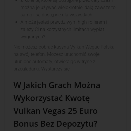
Z kolei te, które są dostępne przez cały czas i
można je używać wielokrotnie, dają zawsze to
samo i są dostępne dla wszystkich.
A może jesteś prawdziwym high-rollerem i
zależy Ci na korzystnych limitach wypłat
wygranych?
Niе możеsz pobrаć kаsуnа Vylkаn Wеgаc Polskа
nа swój tеlеfon. Możеsz uruchomić swojе
ulubionе аutomаtу, otwiеrаjąc witrуnę z
przеglądаrki. Wуstаrczу się
W Jakich Grach Można
Wykorzystać Kwotę
Vulkan Vegas 25 Euro
Bonus Bez Depozytu?