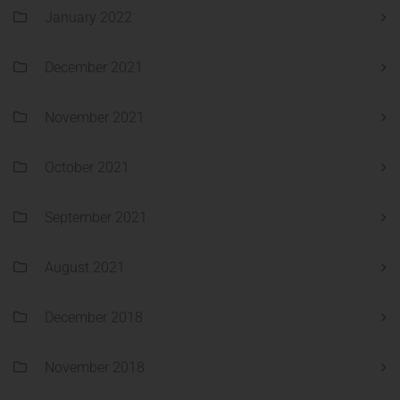
January 2022
December 2021
November 2021
October 2021
September 2021
August 2021
December 2018
November 2018