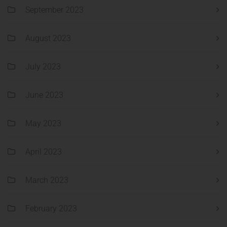
September 2023
August 2023
July 2023
June 2023
May 2023
April 2023
March 2023
February 2023