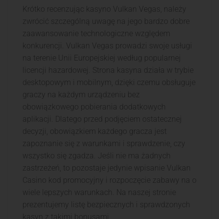
Krótko recenzując kasyno Vulkan Vegas, należy
zwrócić szczególną uwagę na jego bardzo dobre
zaawansowanie technologiczne względem
konkurencji. Vulkan Vegas prowadzi swoje usługi
na terenie Unii Europejskiej według popularnej
licencji hazardowej. Strona kasyna działa w trybie
desktopowym i mobilnym, dzięki czemu obsługuje
graczy na każdym urządzeniu bez
obowiązkowego pobierania dodatkowych
aplikacji. Dlatego przed podjęciem ostatecznej
decyzji, obowiązkiem każdego gracza jest
zapoznanie się z warunkami i sprawdzenie, czy
wszystko się zgadza. Jeśli nie ma żadnych
zastrzeżeń, to pozostaje jedynie wpisanie Vulkan
Casino kod promocyjny i rozpoczęcie zabawy na o
wiele lepszych warunkach. Na naszej stronie
prezentujemy listę bezpiecznych i sprawdzonych
kasyn z takimi bonusami.