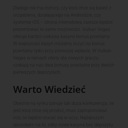
Dlatego nie ma różnicy, czy ktoś chce się bawić z
urządzenia, działającego na Androidzie, czy
systemie iOS – strona internetowa zawsze będzie
prezentować te same możliwości. Vulkan Vegas
oferuje bardzo ciekawy kasyno bonus powitalny.
W większości kasyn możemy liczyć na bonus
powitalny tylko przy pierwszej wpłacie. W Vulkan
Vegas w ramach oferty dla nowych graczy,
czekają na nas dwa bonusy powitalne przy dwóch
pierwszych depozytach.
Warto Wiedzieć
Obecnie na rynku panuje tak duża konkurencja, że
jeśli ktoś chce się przebić, musi zaproponować
coś, co będzie rzucać się w oczy. Najlepszym
sposobem na to, żeby nowe kasyna bez depozytu