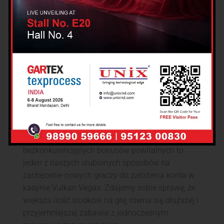
Kolejne regularne promocje czekają na
uczestników naszego wyjątkowego programu
lojalnościowego, w którym można uzyskać do
nawet 90% kwoty złożonego depozytu i wiele
więcej! Co prawda w naszym kasyno bonus
powitalny bez depozytu nie jest częścią aktualnej
promocji, ale kto wie? Może już niedługo
zaskoczymy naszych graczy, oferując im
wyjątkowy bonus bez depozytu kasyno? Vulkan
Vegas na pewno zadba o to, by nie brakowało tu
prawdziwych emocji. Oferowanie atrakcyjnych i
bezkonkurencyjnych bonusów powitalnych to
jeden z naszych ulubionych sposobów na
zachęcenie nowych graczy do założenia konta w
kasynie Vulkan Vegas. Zdajemy sobie sprawę, że
większa ilość środków na grę, równa się dłuższej i
przyjemniejszej zabawie z jednoczesnym