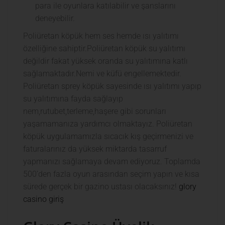
para ile oyunlara katılabilir ve şanslarını
deneyebilir.
Poliüretan köpük hem ses hemde ısı yalıtımı
özelliğine sahiptir.Poliüretan köpük su yalıtımı
değildir fakat yüksek oranda su yalıtımına katlı
sağlamaktadır.Nemi ve küfü engellemektedir.
Poliüretan sprey köpük sayesinde ısı yalıtımı yapıp
su yalıtımına fayda sağlayıp
nem,rutubet,terleme,haşere gibi sorunları
yaşamamanıza yardımcı olmaktayız. Poliüretan
köpük uygulamamızla sıcacık kış geçirmenizi ve
faturalarınız da yüksek miktarda tasarruf
yapmanızı sağlamaya devam ediyoruz. Toplamda
500’den fazla oyun arasından seçim yapın ve kısa
sürede gerçek bir gazino ustası olacaksınız!
glory
casino giriş