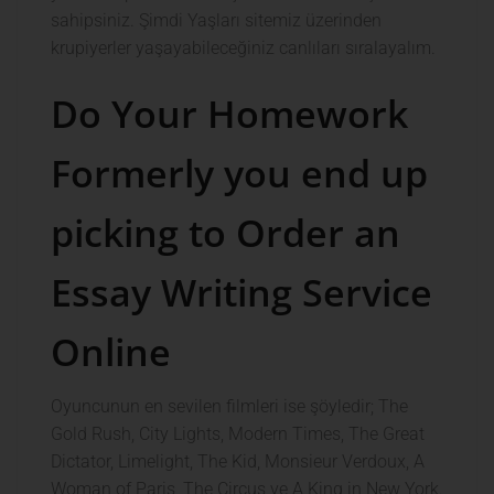
sahipsiniz. Şimdi Yaşları sitemiz üzerinden
krupiyerler yaşayabileceğiniz canlıları sıralayalım.
Do Your Homework
Formerly you end up
picking to Order an
Essay Writing Service
Online
Oyuncunun en sevilen filmleri ise şöyledir; The
Gold Rush, City Lights, Modern Times, The Great
Dictator, Limelight, The Kid, Monsieur Verdoux, A
Woman of Paris, The Circus ve A King in New York.