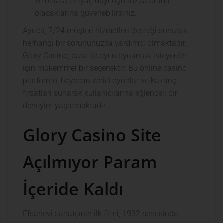
ve onlara ihtiyaç duyduğunuzda orada
olacaklarına güvenebilirsiniz.
Ayrıca, 7/24 müşteri hizmetleri desteği sunarak
herhangi bir sorununuzda yardımcı olmaktadır.
Glory Casino, para ile oyun oynamak isteyenler
için mükemmel bir seçenektir. Bu online casino
platformu, heyecan verici oyunlar ve kazanç
fırsatları sunarak kullanıcılarına eğlenceli bir
deneyim yaşatmaktadır.
Glory Casino Site
Açılmıyor Param
İçeride Kaldı
Efsanevi sanatçının ilk filmi, 1932 senesinde