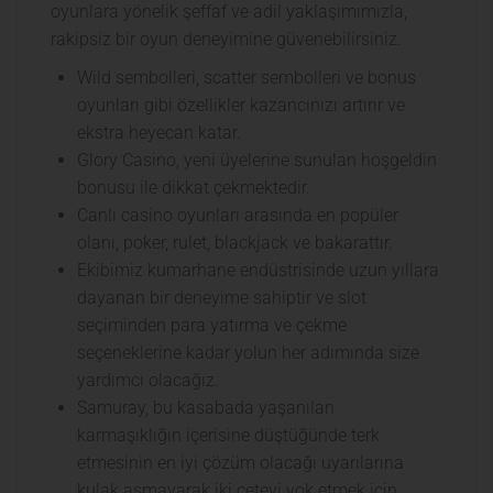
oyunlara yönelik şeffaf ve adil yaklaşımımızla,
rakipsiz bir oyun deneyimine güvenebilirsiniz.
Wild sembolleri, scatter sembolleri ve bonus
oyunları gibi özellikler kazancınızı artırır ve
ekstra heyecan katar.
Glory Casino, yeni üyelerine sunulan hoşgeldin
bonusu ile dikkat çekmektedir.
Canlı casino oyunları arasında en popüler
olanı, poker, rulet, blackjack ve bakarattır.
Ekibimiz kumarhane endüstrisinde uzun yıllara
dayanan bir deneyime sahiptir ve slot
seçiminden para yatırma ve çekme
seçeneklerine kadar yolun her adımında size
yardımcı olacağız.
Samuray, bu kasabada yaşanılan
karmaşıklığın içerisine düştüğünde terk
etmesinin en iyi çözüm olacağı uyarılarına
kulak asmayarak iki çeteyi yok etmek için