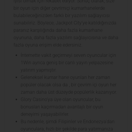
iyisi olmak için rekabet ediyor. Sonuç olarak, size
bir oyun için diğer çevrimiçi kumarhanelerde
bulabileceğinizden farklı bir yazılım sağlayıcısı
sunabiliriz. Böylece, Jackpot City’ye katıldığınızda
paranız karşılığında daha fazla kumarhane
oyununa, daha fazla yazılım sağlayıcısına ve daha
fazla oyuna erişim elde edersiniz.
İnternette vakit geçirmeyi seven oyuncular için
1Win ayrıca geniş bir canlı yayın yelpazesine
yatırım yapmıştır.
Geleneksel kumar hane oyunları her zaman
popüler olacak olsa da , bir çevrim içi oyun her
zaman daha üst düzeyde popülerlik kazanıyor.
Glory Casino’ya üye olan oyuncular, bu
bonusları kaçırmadan avantajlı bir oyun
deneyimi yaşayabilirler.
Bu nedenle, şimdi Filipinler ve Endonezya’dan
oyunculara, hızlı bir şekilde para yatırmanıza