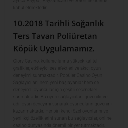
ayrıca Paypal, Paysafecard ve Sofort ile ödeme
kabul etmektedir.
10.2018 Tarihli Soğanlık
Ters Tavan Poliüretan
Köpük Uygulamamız.
Glory Casino, kullanıcılarına yüksek kaliteli
grafikler, etkileyici ses efektleri ve akıcı oyun
deneyimi sunmaktadır. Popüler Casino Oyun
Sağlayıcıları, hem yeni başlayanlar hem de
deneyimli oyuncular için çeşitli seçenekler
sunmaktadır. Bu oyun sağlayıcıları, güvenilir ve
adil oyun deneyimi sunarak oyuncuların güvenini
kazanmaktadır. Her biri kendi özel oyunlarını ve
yenilikçi özelliklerini sunan bu sağlayıcılar, online
casino dünyasında önemli bir yer tutmaktadır.