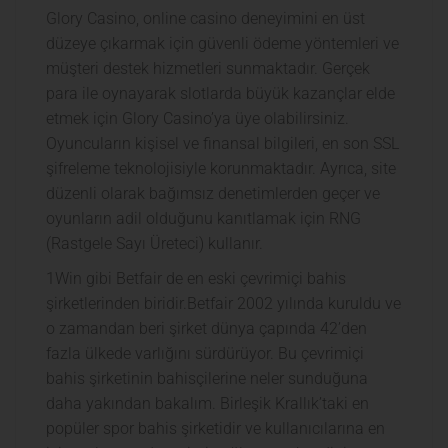
Glory Casino, online casino deneyimini en üst
düzeye çıkarmak için güvenli ödeme yöntemleri ve
müşteri destek hizmetleri sunmaktadır. Gerçek
para ile oynayarak slotlarda büyük kazançlar elde
etmek için Glory Casino’ya üye olabilirsiniz.
Oyuncuların kişisel ve finansal bilgileri, en son SSL
şifreleme teknolojisiyle korunmaktadır. Ayrıca, site
düzenli olarak bağımsız denetimlerden geçer ve
oyunların adil olduğunu kanıtlamak için RNG
(Rastgele Sayı Üreteci) kullanır.
1Win gibi Betfair de en eski çevrimiçi bahis
şirketlerinden biridir.Betfair 2002 yılında kuruldu ve
o zamandan beri şirket dünya çapında 42’den
fazla ülkede varlığını sürdürüyor. Bu çevrimiçi
bahis şirketinin bahisçilerine neler sunduğuna
daha yakından bakalım. Birleşik Krallık’taki en
popüler spor bahis şirketidir ve kullanıcılarına en