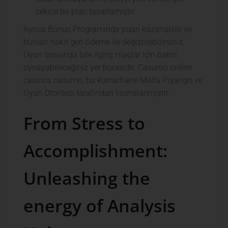
zekice bir plan tasarlamıştır.
Ayrıca Bonus Programında puan kazanabilir ve
bunları nakit geri ödeme ile değiştirebilirsiniz.
Oyun sırasında bile ilginç maçlar için bahis
oynayabileceğiniz yer burasıdır. Casumo online
casinos casumo, bu kumarhane Malta Piyango ve
Oyun Otoritesi tarafından lisanslanmıştır.
From Stress to
Accomplishment:
Unleashing the
energy of Analysis