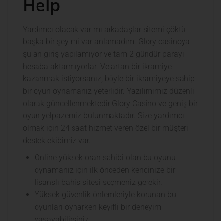
Help
Yardımcı olacak var mı arkadaşlar sitemi çöktü
başka bir şey mi var anlamadım. Glory casinoya
şu an giriş yapılamıyor ve tam 2 gündür parayı
hesaba aktarmıyorlar. Ve artan bir ikramiye
kazanmak istiyorsanız, böyle bir ikramiyeye sahip
bir oyun oynamanız yeterlidir. Yazılımımız düzenli
olarak güncellenmektedir Glory Casino ve geniş bir
oyun yelpazemiz bulunmaktadır. Size yardımcı
olmak için 24 saat hizmet veren özel bir müşteri
destek ekibimiz var.
Online yüksek oran sahibi olan bu oyunu
oynamanız için ilk önceden kendinize bir
lisanslı bahis sitesi seçmeniz gerekir.
Yüksek güvenlik önlemleriyle korunan bu
oyunları oynarken keyifli bir deneyim
yaşayabilirsiniz.