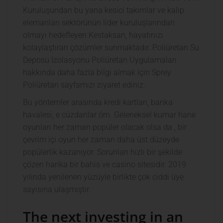
Kuruluşundan bu yana kesici takımlar ve kalıp
elemanları sektörünün lider kuruluşlarından
olmayı hedefleyen Kestaksan, hayatınızı
kolaylaştıran çözümler sunmaktadır. Poliüretan Su
Deposu İzolasyonu‎ Poliüretan Uygulamaları
hakkında daha fazla bilgi almak için Sprey
Poliüretan sayfamızı ziyaret ediniz.
Bu yöntemler arasında kredi kartları, banka
havalesi, e cüzdanlar örn. Geleneksel kumar hane
oyunları her zaman popüler olacak olsa da , bir
çevrim içi oyun her zaman daha üst düzeyde
popülerlik kazanıyor. Sorunları hızlı bir şekilde
çözen harika bir bahis ve casino sitesidir. 2019
yılında yenilenen yüzüyle birlikte çok ciddi üye
sayısına ulaşmıştır.
The next investing in an