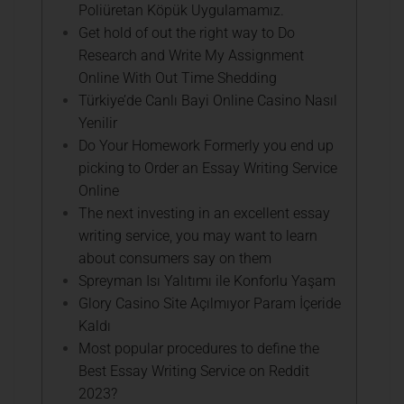
Poliüretan Köpük Uygulamamız.
Get hold of out the right way to Do
Research and Write My Assignment
Online With Out Time Shedding
Türkiye’de Canlı Bayi Online Casino Nasıl
Yenilir
Do Your Homework Formerly you end up
picking to Order an Essay Writing Service
Online
The next investing in an excellent essay
writing service, you may want to learn
about consumers say on them
Spreyman Isı Yalıtımı ile Konforlu Yaşam
Glory Casino Site Açılmıyor Param İçeride
Kaldı
Most popular procedures to define the
Best Essay Writing Service on Reddit
2023?