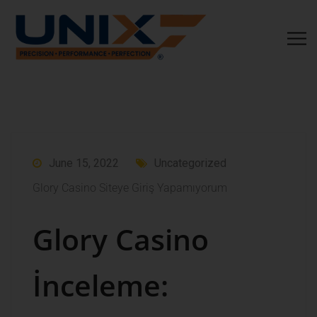
June 15, 2022
Uncategorized
Glory Casino Siteye Giriş Yapamıyorum
Glory Casino
İnceleme: