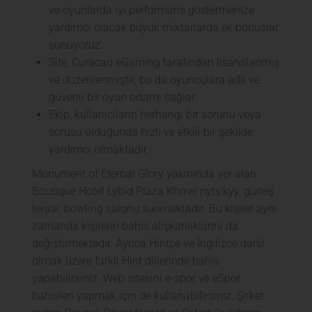
ve oyunlarda iyi performans göstermenize
yardımcı olacak büyük miktarlarda ek bonuslar
sunuyoruz.
Site, Curacao eGaming tarafından lisanslanmış
ve düzenlenmiştir, bu da oyunculara adil ve
güvenli bir oyun ortamı sağlar.
Ekip, kullanıcıların herhangi bir sorunu veya
sorusu olduğunda hızlı ve etkili bir şekilde
yardımcı olmaktadır.
Monument of Eternal Glory yakınında yer alan
Boutique Hotel Lybid Plaza Khmelʼnytsʼkyy, güneş
terası, bowling salonu sunmaktadır. Bu kişiler aynı
zamanda kişilerin bahis alışkanlıklarını da
değiştirmektedir. Ayrıca Hintçe ve İngilizce dahil
olmak üzere farklı Hint dillerinde bahis
yapabilirsiniz. Web sitesini e-spor ve eSpor
bahisleri yapmak için de kullanabilirsiniz. Şirket