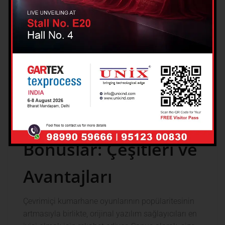
geldiniz e-postası göndermekten mutluluk
duyacağız. Bonuslarımızın ve promosyonlarımızın
büyük bir kısmına mevcut oyuncular erişebilir, bu
nedenle daha önce bizimle birlikte olduysanız,
istediğiniz bonusa veya promosyona hızlı ve kolay
bir şekilde erişebileceksiniz. Online oyunlar,
günümüzde birçok insanın eğlence ve kazanç
arayışında tercih ettiği bir aktivite haline gelmiştir.
Glory Casino
Bonuslar: Çeşitleri ve
Avantajları
Çevrimiçi kumarhane oyunlarının popülaritesinin
artmasıyla birlikte, orijinal yazılım sağlayıcıları en