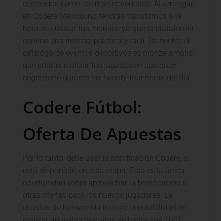
conocidos como los más novedosos. Al arriesgar
en Codere México, no tendrás transtornos a la
hora de colocar tus momios ya que la plataforma
contine una interfaz práctica y fácil. De hecho, el
catálogo de eventos deportivos es bronze amplio
que podrás realizar tus jugadas en cualquier
cognizione durante las twenty-four horas del día.
Codere Fútbol:
Oferta De Apuestas
Por lo tanto, debe usar la bonificación Codere, si
está disponible, en esta etapa. Esta es la única
oportunidad sobre aprovechar la bonificación u
otras ofertas para los nuevos jugadores. La
ocasion de bienvenida incluye la posibilidad de
realizar apuestas gratuitas de hasta one 100€.