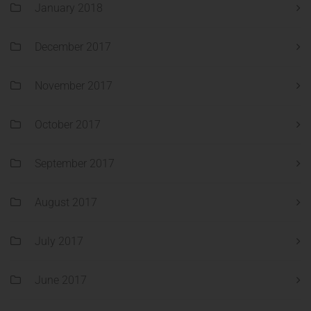
January 2018
December 2017
November 2017
October 2017
September 2017
August 2017
July 2017
June 2017