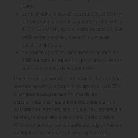
juego.
Es decir, dans le cas où apuestas $500 MXN y
la fruto potencial mostrada durante el ticket es
de $1, 500 MXN y ganas, recibirás solo $1, 000
MXN en technische universit?t cuenta de
peculio disponible.
En Codere Apuestas, disponemos de más de
3000 terminales repartidos por todos nuestros
salones y locales de restauración.
Puedes realizar sus Apuestas Codere México para
eventos próximos o también sobre vivo. La UEFA
Champions League ha sido una de las
experiencias que más adrenalina genera an un
aaficionado. Además, si tu equipo favorito llega a
la final, tu experiencia será inolvidable. Codere
México te da voie realizar apuestas deportivas en
cualquier mercado que desees, seja los más