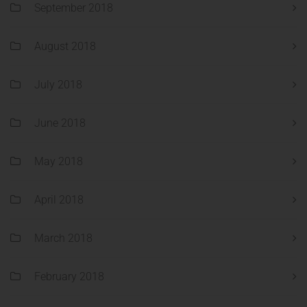
September 2018
August 2018
July 2018
June 2018
May 2018
April 2018
March 2018
February 2018