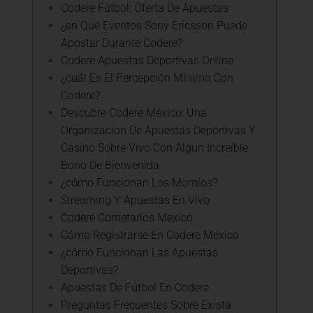
Codere Fútbol: Oferta De Apuestas
¿en Qué Eventos Sony Ericsson Puede
Apostar Durante Codere?
Codere Apuestas Deportivas Online
¿cuál Es El Percepción Mínimo Con
Codere?
Descubre Codere México: Una
Organizacion De Apuestas Deportivas Y
Casino Sobre Vivo Con Algun Increíble
Bono De Bienvenida
¿cómo Funcionan Los Momios?
Streaming Y Apuestas En Vivo
Codere Cometarios México
Cómo Registrarse En Codere México
¿cómo Funcionan Las Apuestas
Deportivas?
Apuestas De Fútbol En Codere
Preguntas Frecuentes Sobre Exista