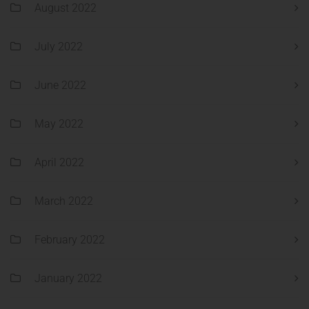
August 2022
July 2022
June 2022
May 2022
April 2022
March 2022
February 2022
January 2022