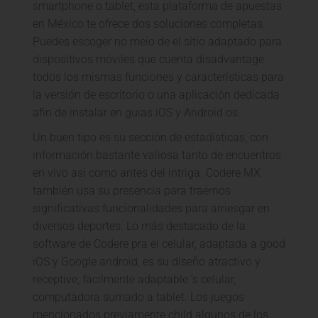
smartphone o tablet, esta plataforma de apuestas
en México te ofrece dos soluciones completas.
Puedes escoger no meio de el sitio adaptado para
dispositivos móviles que cuenta disadvantage
todos los mismas funciones y características para
la versión de escritorio o una aplicación dedicada
afin de instalar en guias iOS y Android os.
Un buen tipo es su sección de estadísticas, con
información bastante valiosa tanto de encuentros
en vivo asi como antes del intriga. Codere MX
también usa su presencia para traernos
significativas funcionalidades para arriesgar en
diversos deportes. Lo más destacado de la
software de Codere pra el celular, adaptada a good
iOS y Google android, es su diseño atractivo y
receptive, fácilmente adaptable ‘s celular,
computadora sumado a tablet. Los juegos
mencionados previamente child algunos de los