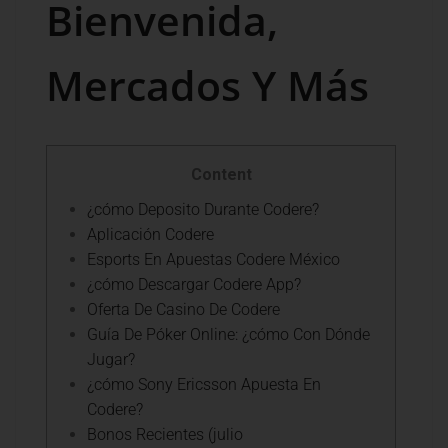
Bienvenida,
Mercados Y Más
Content
¿cómo Deposito Durante Codere?
Aplicación Codere
Esports En Apuestas Codere México
¿cómo Descargar Codere App?
Oferta De Casino De Codere
Guía De Póker Online: ¿cómo Con Dónde
Jugar?
¿cómo Sony Ericsson Apuesta En
Codere?
Bonos Recientes (julio