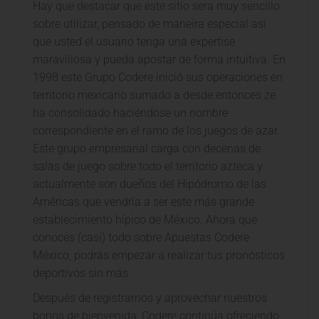
Hay que destacar que este sitio sera muy sencillo
sobre utilizar, pensado de maneira especial así
que usted el usuario tenga una expertise
maravillosa y pueda apostar de forma intuitiva. En
1998 este Grupo Codere inició sus operaciones en
territorio mexicano sumado a desde entonces ze
ha consolidado haciéndose un nombre
correspondiente en el ramo de los juegos de azar.
Este grupo empresarial carga con decenas de
salas de juego sobre todo el territorio azteca y
actualmente son dueños del Hipódromo de las
Américas que vendría a ser este más grande
establecimiento hípico de México. Ahora que
conoces (casi) todo sobre Apuestas Codere
México, podrás empezar a realizar tus pronósticos
deportivos sin más.
Después de registrarnos y aprovechar nuestros
bonos de bienvenida, Codere continúa ofreciendo