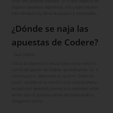
crear una apuesta múltiple. En lo que respecta an
algunas apuestas deportivas, sólo podrá hacerlo
tras introducir su fama de usuario y contraseña.
¿Dónde se naja las
apuestas de Codere?
​ Taux Casino
Utiliza tu dispositivo celular para iniciar sesió in
con tu obligación de Codere. apresentando. co. A
continuació n, selecciona la opció n “ Cobro en
Local”, situada en la secció n Una cuenta (menú
exceptional derecho), e bring in la cantidad sobre
dinero que os gustaria retirar del balance de tu
obligación online.