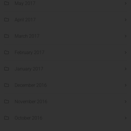
May 2017
April 2017
March 2017
February 2017
January 2017
December 2016
November 2016
October 2016