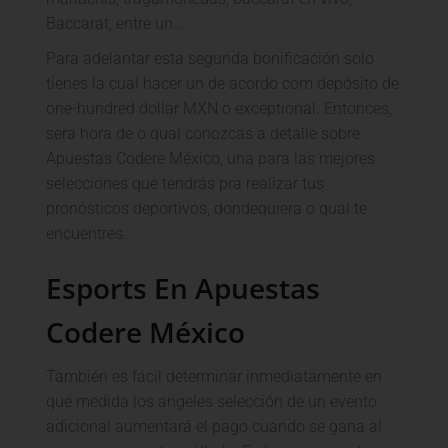
Baccarat, entre un…
Para adelantar esta segunda bonificación solo
tienes la cual hacer un de acordo com depósito de
one-hundred dollar MXN o exceptional. Entonces,
sera hora de o qual conozcas a detalle sobre
Apuestas Codere México, una para las mejores
selecciones que tendrás pra realizar tus
pronósticos deportivos, dondequiera o qual te
encuentres.
Esports En Apuestas
Codere México
También es fácil determinar inmediatamente en
qué medida los angeles selección de un evento
adicional aumentará el pago cuando se gana al