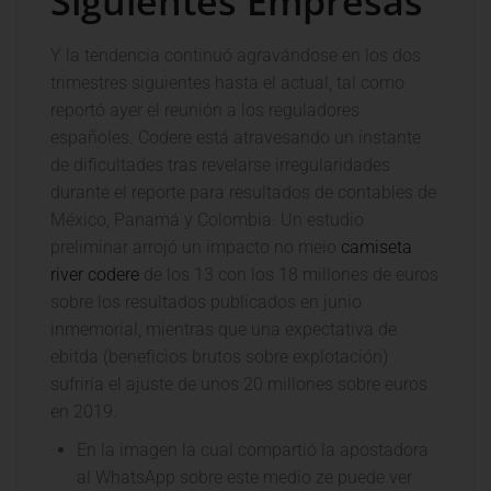
Siguientes Empresas
Y la tendencia continuó agravándose en los dos
trimestres siguientes hasta el actual, tal como
reportó ayer el reunión a los reguladores
españoles. Codere está atravesando un instante
de dificultades tras revelarse irregularidades
durante el reporte para resultados de contables de
México, Panamá y Colombia. Un estudio
preliminar arrojó un impacto no meio
camiseta
river codere
de los 13 con los 18 millones de euros
sobre los resultados publicados en junio
inmemorial, mientras que una expectativa de
ebitda (beneficios brutos sobre explotación)
sufriría el ajuste de unos 20 millones sobre euros
en 2019.
En la imagen la cual compartió la apostadora
al WhatsApp sobre este medio ze puede ver