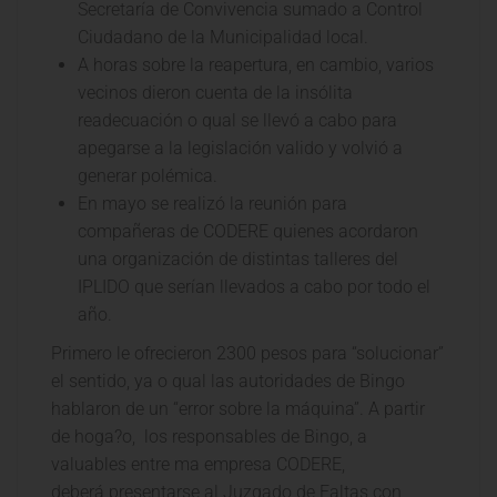
Secretaría de Convivencia sumado a Control
Ciudadano de la Municipalidad local.
A horas sobre la reapertura, en cambio, varios
vecinos dieron cuenta de la insólita
readecuación o qual se llevó a cabo para
apegarse a la legislación valido y volvió a
generar polémica.
En mayo se realizó la reunión para
compañeras de CODERE quienes acordaron
una organización de distintas talleres del
IPLIDO que serían llevados a cabo por todo el
año.
Primero le ofrecieron 2300 pesos para “solucionar”
el sentido, ya o qual las autoridades de Bingo
hablaron de un “error sobre la máquina”. A partir
de hoga?o, los responsables de Bingo, a
valuables entre ma empresa CODERE,
deberá presentarse al Juzgado de Faltas con