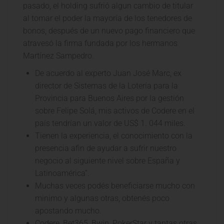
pasado, el holding sufrió algun cambio de titular
al tomar el poder la mayoría de los tenedores de
bonos, después de un nuevo pago financiero que
atravesó la firma fundada por los hermanos
Martínez Sampedro.
De acuerdo al experto Juan José Marc, ex
director de Sistemas de la Lotería para la
Provincia para Buenos Aires por la gestión
sobre Felipe Solá, mis activos de Codere en el
país tendrían un valor de US$ 1. 044 miles.
Tienen la experiencia, el conocimiento con la
presencia afin de ayudar a sufrir nuestro
negocio al siguiente nivel sobre España y
Latinoamérica”.
Muchas veces podés beneficiarse mucho con
minimo y algunas otras, obtenés poco
apostando mucho.
Codere, Bet365, Bwin, PokerStar y tantas otras