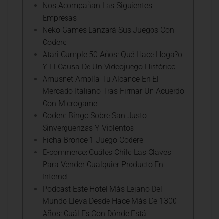
Nos Acompañan Las Siguientes
Empresas
Neko Games Lanzará Sus Juegos Con
Codere
Atari Cumple 50 Años: Qué Hace Hoga?o
Y El Causa De Un Videojuego Histórico
Amusnet Amplía Tu Alcance En El
Mercado Italiano Tras Firmar Un Acuerdo
Con Microgame
Codere Bingo Sobre San Justo
Sinverguenzas Y Violentos
Ficha Bronce 1 Juego Codere
E-commerce: Cuáles Child Las Claves
Para Vender Cualquier Producto En
Internet
Podcast Este Hotel Más Lejano Del
Mundo Lleva Desde Hace Más De 1300
Años: Cuál Es Con Dónde Está