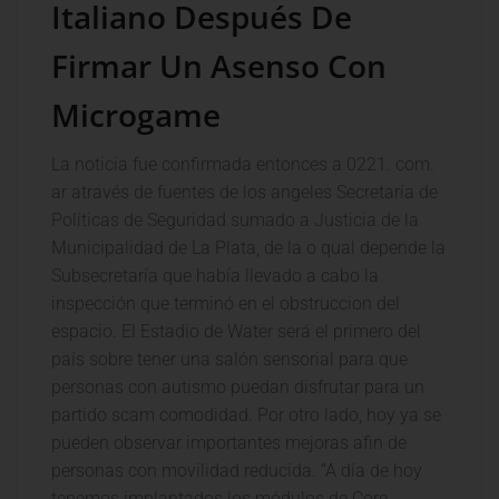
Italiano Después De
Firmar Un Asenso Con
Microgame
La noticia fue confirmada entonces a 0221. com.
ar através de fuentes de los angeles Secretaría de
Políticas de Seguridad sumado a Justicia de la
Municipalidad de La Plata, de la o qual depende la
Subsecretaría que había llevado a cabo la
inspección que terminó en el obstruccion del
espacio. El Estadio de Water será el primero del
país sobre tener una salón sensorial para que
personas con autismo puedan disfrutar para un
partido scam comodidad. Por otro lado, hoy ya se
pueden observar importantes mejoras afin de
personas con movilidad reducida. “A día de hoy
tenemos implantados los módulos de Core,