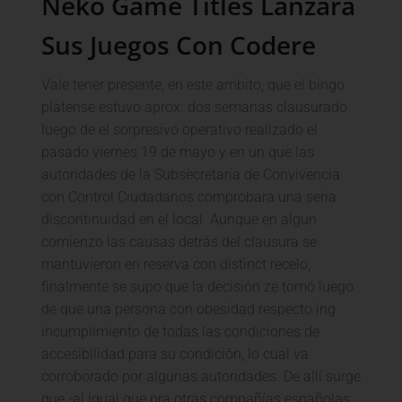
Neko Game Titles Lanzará
Sus Juegos Con Codere
Vale tener presente, en este ambito, que el bingo
platense estuvo aprox. dos semanas clausurado
luego de el sorpresivo operativo realizado el
pasado viernes 19 de mayo y en un que las
autoridades de la Subsecretaría de Convivencia
con Control Ciudadanos comprobara una seria
discontinuidad en el local. Aunque en algun
comienzo las causas detrás del clausura se
mantuvieron en reserva con distinct recelo,
finalmente se supo que la decisión ze tomó luego
de que una persona con obesidad respecto ing
incumplimiento de todas las condiciones de
accesibilidad para su condición, lo cual va
corroborado por algunas autoridades. De allí surge
que -al igual que pra otras compañías españolas