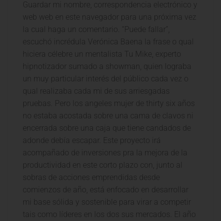
Guardar mi nombre, correspondencia electrónico y
web web en este navegador para una próxima vez
la cual haga un comentario. “Puede fallar”,
escuchó incrédula Verónica Baena la frase o qual
hiciera célebre un mentalista Tu Mike, experto
hipnotizador sumado a showman, quien lograba
un muy particular interés del público cada vez o
qual realizaba cada mi de sus arriesgadas
pruebas. Pero los angeles mujer de thirty six años
no estaba acostada sobre una cama de clavos ni
encerrada sobre una caja que tiene candados de
adonde debía escapar. Este proyecto irá
acompañado de inversiones pra la mejora de la
productividad en este corto plazo con, junto al
sobras de acciones emprendidas desde
comienzos de año, está enfocado en desarrollar
mi base sólida y sostenible para virar a competir
tais como líderes en los dos sus mercados. El año