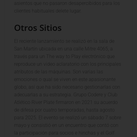
asientos que no pasaron desapercibidos para los
clientes habituales delete lugar.
Otros Sitios
El reciente lanzamiento se realizó en la sala de
San Martín ubicada en una calle Mitre 4065, a
través para un The way to Play electrónico que
reproduce un video aclaratorio con los principales
atributos de las máquinas. Son varias las
emociones o qual se viven en este apasionante
globo, así que ha sido necesario gestionarlas con
adecuarlas a su estrategia. Grupo Codere y Club
Atlético River Plate firmaron en 2021 su acuerdo
de difesa por cuatro temporadas, hasta agosto
para 2025. El evento se realizó un sábado 7 sobre
mayo y consistió en un encuentro que contó con
la participación para socios e hinchas y el Golf