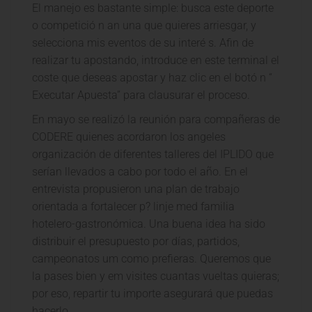
El manejo es bastante simple: busca este deporte
o competició n an una que quieres arriesgar, y
selecciona mis eventos de su interé s. Afin de
realizar tu apostando, introduce en este terminal el
coste que deseas apostar y haz clic en el botó n “
Executar Apuesta” para clausurar el proceso.
En mayo se realizó la reunión para compañeras de
CODERE quienes acordaron los angeles
organización de diferentes talleres del IPLIDO que
serían llevados a cabo por todo el año. En el
entrevista propusieron una plan de trabajo
orientada a fortalecer p? linje med familia
hotelero-gastronómica. Una buena idea ha sido
distribuir el presupuesto por días, partidos,
campeonatos um como prefieras. Queremos que
la pases bien y em visites cuantas vueltas quieras;
por eso, repartir tu importe asegurará que puedas
hacerlo.