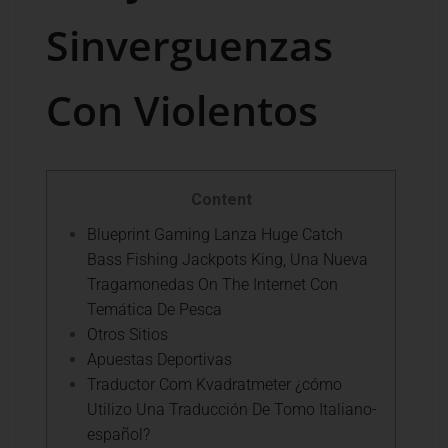
Sinverguenzas
Con Violentos
Content
Blueprint Gaming Lanza Huge Catch
Bass Fishing Jackpots King, Una Nueva
Tragamonedas On The Internet Con
Temática De Pesca
Otros Sitios
Apuestas Deportivas
Traductor Com Kvadratmeter ¿cómo
Utilizo Una Traducción De Tomo Italiano-
español?