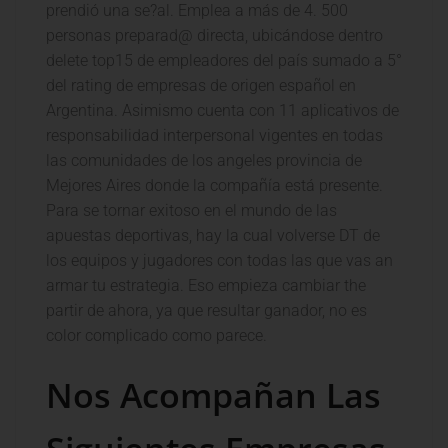
prendió una se?al. Emplea a más de 4. 500
personas preparad@ directa, ubicándose dentro
delete top15 de empleadores del país sumado a 5°
del rating de empresas de origen español en
Argentina. Asimismo cuenta con 11 aplicativos de
responsabilidad interpersonal vigentes en todas
las comunidades de los angeles provincia de
Mejores Aires donde la compañía está presente.
Para se tornar exitoso en el mundo de las
apuestas deportivas, hay la cual volverse DT de
los equipos y jugadores con todas las que vas an
armar tu estrategia. Eso empieza cambiar the
partir de ahora, ya que resultar ganador, no es
color complicado como parece.
Nos Acompañan Las