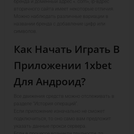
бренда и доменный адрес «. com», ip-вдрес
вторичного сайта имеет некоторые отличия.
Можно наблюдать различные вариации в
названии бренда с добавление цифр или
символов.
Как Начать Играть В
Приложении 1xbet
Для Андроид?
Все движения средств можно отслеживать в
разделе “История операций”.
Если приложение изначально не сможет
подключиться, то оно само вам предложит
указать данные прокси сервера.
Если в процессе возникли трудности, то