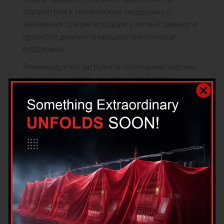
обратиться в техническую поддержку с
указанных при регистрации учетных данных и
провести данную операцию при помощи
поддержки.
Рекомендуется загружать последнюю версию,
так как они не только улучшают работу
программы, но и исправляют уязвимости,
которыми могут воспользоваться
злоумышленники.
Как только БК выпустит обновление,
приложение автоматически предложит
пользователю скачать его.
Достаточно согласиться на установку новой
версии и дождаться окончания процесса.
Приложение 1x bet перезапустится и будет
готово к использованию.
При первом запуске приложения беттеру