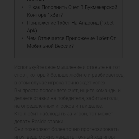
как Пополнить Счет В Букмекерской
Конторе 1хбет?
Приложение 1хбет На Андроид (1xbet
Apk)
Чем Отличается Приложение 1хбет От
Мобильной Версии?
Используйте свое мышление и ставьте на тот
спорт, который больше любите и разбираетесь,
в этом случае игрока точно ждет успех.
Вы просто пополняете счет, ищите команды и
делаете ставки на победителя, забитые голы,
на определенных игроков и так далее.
Кто любит наблюдать за игрой, тот может
делать Reside ставки.
Они позволяют более точно прогнозировать
игру, ведь можно увидеть точный ход игры