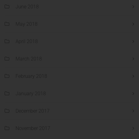
June 2018
May 2018
April 2018
March 2018
February 2018
January 2018
December 2017
November 2017