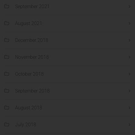
September 2021
August 2021
December 2018
November 2018
October 2018
September 2018
August 2018
July 2018