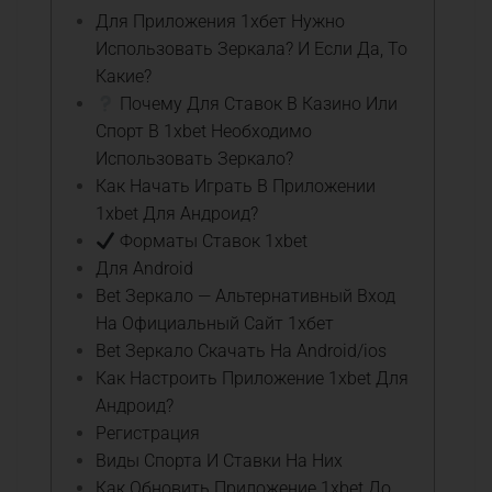
Для Приложения 1xбет Нужно
Использовать Зеркала? И Если Да, То
Какие?
Почему Для Ставок В Казино Или
Спорт В 1xbet Необходимо
Использовать Зеркало?
Как Начать Играть В Приложении
1xbet Для Андроид?
Форматы Ставок 1xbet
Для Android
Bet Зеркало — Альтернативный Вход
На Официальный Сайт 1хбет
Bet Зеркало Скачать На Android/ios
Как Настроить Приложение 1xbet Для
Андроид?
Регистрация
Виды Спорта И Ставки На Них
Как Обновить Приложение 1xbet До