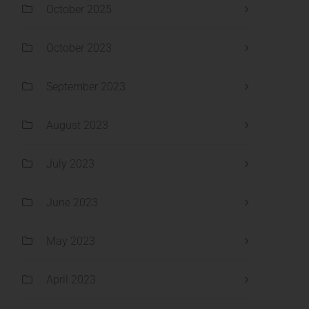
October 2025
October 2023
September 2023
August 2023
July 2023
June 2023
May 2023
April 2023