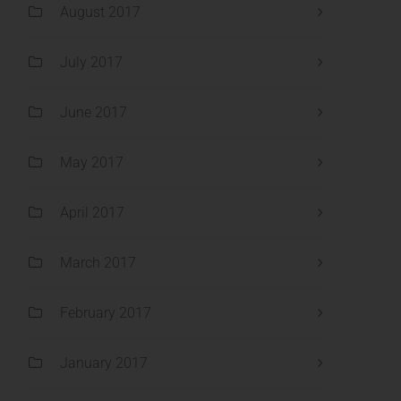
August 2017
July 2017
June 2017
May 2017
April 2017
March 2017
February 2017
January 2017