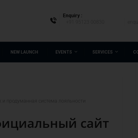
Enquiry :
+91 95123 00830
enqu
NEW LAUNCH
EVENTS
SERVICES
C
к и продуманная система лояльности
официальный сайт