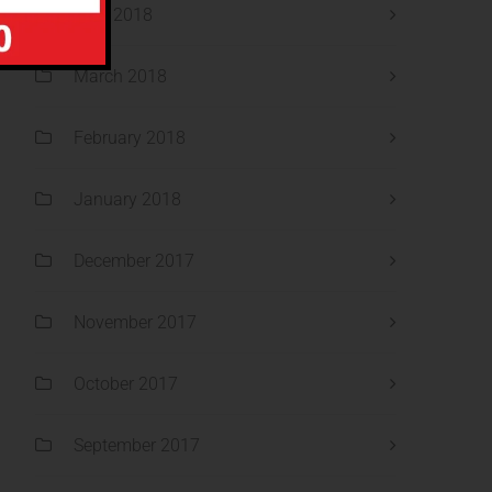
April 2018
March 2018
February 2018
January 2018
December 2017
November 2017
October 2017
September 2017