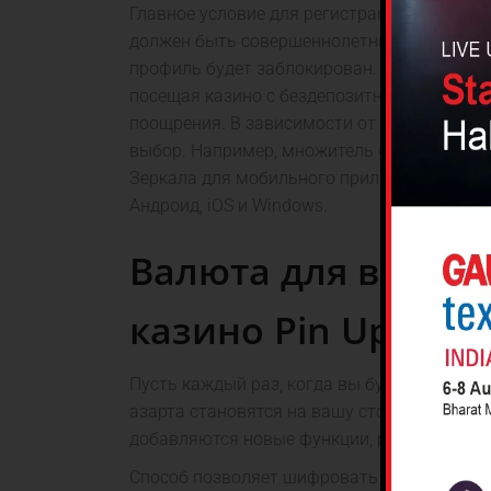
Главное условие для регистрации – клиент 
должен быть совершеннолетним. Если он на
профиль будет заблокирован. Каждый посе
посещая казино с бездепозитным бонусом 
поощрения. В зависимости от актуальных 
выбор. Например, множитель суммы пополн
Зеркала для мобильного приложения интерн
Андроид, iOS и Windows.
Валюта для внесен
казино Pin Up casi
Пусть каждый раз, когда вы будете открыв
азарта становятся на вашу сторону. Ежеме
добавляются новые функции, развлечения.
Способ позволяет шифровать данные, пере