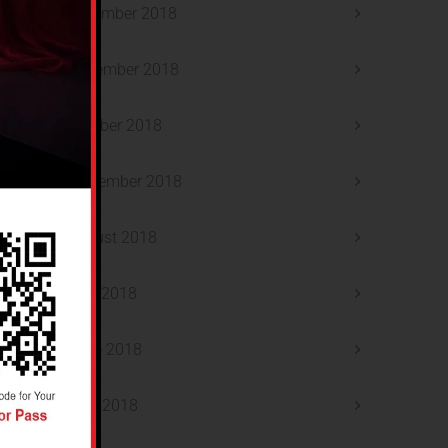
December 2018
November 2018
October 2018
September 2018
August 2018
July 2018
June 2018
May 2018