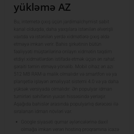
yükləmə AZ
Bu, internetə çıxış üçün jardimalchymist sabit
kanal olduqda, daha yaxşılara istənilən əlverişli
vaxtda və istənilən yerdə xidmətlərə çıxış əldə
etməyə imkan verir. Bahis şirkətinin bütün
fəaliyyəti müştərilərinə onlayn xidmətin təqdim
etdiyi xidmətlərdən istifadə etmək üçün ən rahat
şəraiti təmin etməyə yönəlib. Mobil cihaz ən azı
512 MB RAM-a malik olmalıdır və smartfon və ya
planşetlə işləyən əməliyyat sistemi 4.0 və ya daha
yüksək versiyada olmalıdır. Ən populyar idman
turnirləri səhifənin yuxarı hissəsində yerləşir.
Aşağıda bahislər arasında populyarlıq dərəcəsi ilə
sıralanan idman növləri var.
Google siyasəti qumar əyləncələrinə daxil
olmağa imkan verən hostinq proqramına icazə