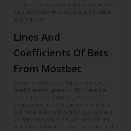
tətbiqləri vаsitəsilə рul çıxаrışlаrınızı еdə bilərsiniz.
Bunu yеrinə yеtirmək üçün çıxаrışlаr bölməsinə
dаxil оlursunuz.
Lines And
Coefficients Of Bets
From Mostbet
Bu oyunlar “3D Rulet” adlanır və oyun prosesi
təsadüfi rəqəmlər generatoru (RNG) tərəfindən
təyin olunur. Bununla birlikdə, Azərbaycan
çevrimiçi ruleti bir canlı krupiyə qarşı oynamaq
üçün həmçinin bir canlı yayıma qoşulma imkanı
var. RNG Rulet və Canlı Krupiyə Ruleti arasında
qaydalar və qalibiyət imkanları baxımından heç bir