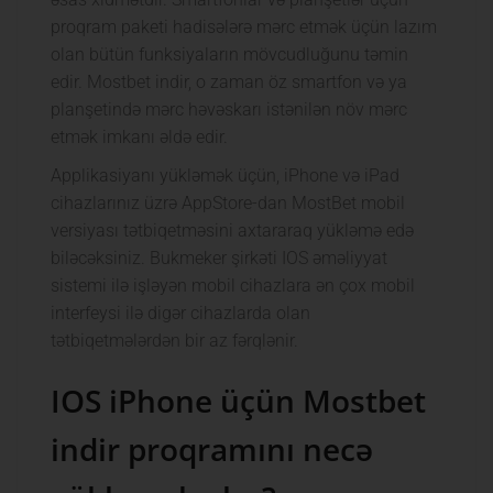
proqram paketi hadisələrə mərc etmək üçün lazım
olan bütün funksiyaların mövcudluğunu təmin
edir. Mostbet indir, o zaman öz smartfon və ya
planşetində mərc həvəskarı istənilən növ mərc
etmək imkanı əldə edir.
Applikasiyanı yükləmək üçün, iPhone və iPad
cihazlarınız üzrə AppStore-dan MostBet mobil
versiyası tətbiqetməsini axtararaq yükləmə edə
biləcəksiniz. Bukmeker şirkəti IOS əməliyyat
sistemi ilə işləyən mobil cihazlara ən çox mobil
interfeysi ilə digər cihazlarda olan
tətbiqetmələrdən bir az fərqlənir.
IOS iPhone üçün Mostbet
indir proqramını necə