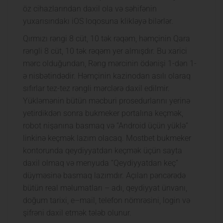
öz cihazlarından daxil ola və səhifənin
yuxarısındakı iOS loqosuna klikləyə bilərlər.
Qırmızı rəngi 8 cüt, 10 tək rəqəm, həmçinin Qara
rəngli 8 cüt, 10 tək rəqəm yer almışdır. Bu xarici
mərc olduğundan, Rəng mərcinin ödənişi 1-dən 1-
ə nisbətindədir. Həmçinin kazinodan asılı olaraq
sıfırlar tez-tez rəngli mərclərə daxil edilmir.
Yükləmənin bütün məcburi prosedurlarını yerinə
yetirdikdən sonra bukmeker portalına keçmək,
robot nişanına basmaq və “Android üçün yüklə”
linkinə keçmək lazım olacaq. Mostbet bukmeker
kontorunda qeydiyyatdan keçmək üçün sayta
daxil olmaq və menyuda “Qeydiyyatdan keç”
düyməsinə basmaq lazımdır. Açılan pəncərədə
bütün real məlumatları – adı, qeydiyyat ünvanı,
doğum tarixi, e–mail, telefon nömrəsini, login və
şifrəni daxil etmək tələb olunur.