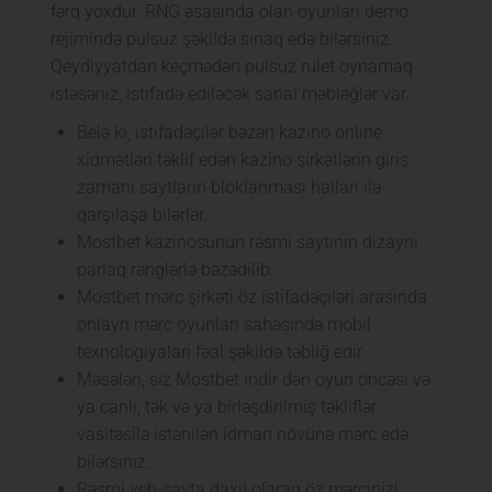
fərq yoxdur. RNG əsasında olan oyunları demo
rejimində pulsuz şəkildə sınaq edə bilərsiniz.
Qeydiyyatdan keçmədən pulsuz rulet oynamaq
istəsəniz, istifadə ediləcək sanal məbləğlər var.
Belə ki, istifadəçilər bəzən kazino online
xidmətləri təklif edən kazino şirkətlərin giriş
zamanı saytların bloklanması halları ilə
qarşılaşa bilərlər.
Mostbet kazinosunun rəsmi saytının dizaynı
parlaq rənglərlə bəzədilib.
Mostbet mərc şirkəti öz istifadəçiləri arasında
onlayn mərc oyunları sahəsində mobil
texnologiyaları fəal şəkildə təbliğ edir.
Məsələn, siz Mostbet indir dən oyun öncəsi və
ya canlı, tək və ya birləşdirilmiş təkliflər
vasitəsilə istənilən idman növünə mərc edə
bilərsiniz.
Rəsmi veb-sayta daxil olaraq öz mərcinizi