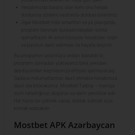
Hesabınızda balans olan kimi onu hesab
doldurma sistemi vasitəsilə doldura bilərsiniz.
Əgər Mostbet indir smartfon və ya planşetdə,
proqram təminatı quraşdırıldıqdan sonra
qumarbazın ilk avtorizasiyası hesabdan loqin
və parolun daxil edilməsi ilə həyata keçirilir.
Bu proqramın üstünlüyü ondan ibarətdir ki,
proqramı sonradan yükləsəniz belə, yenidən
qeydiyyatdan keçməyinizə ehtiyac qalmayacaq.
Sadəcə məlumatlarınızı daxil etməklə hesabınıza
daxil ola biləcəksiniz. Mostbet Tətbiqi – həmişə
sizin rahatlığınızı düşünür və daim yeniliklər edir.
Hər hansı bir çətinlik varsa, dəstək xidməti sizə
kömək edəcəkdir.
Mostbet APK Azərbaycan