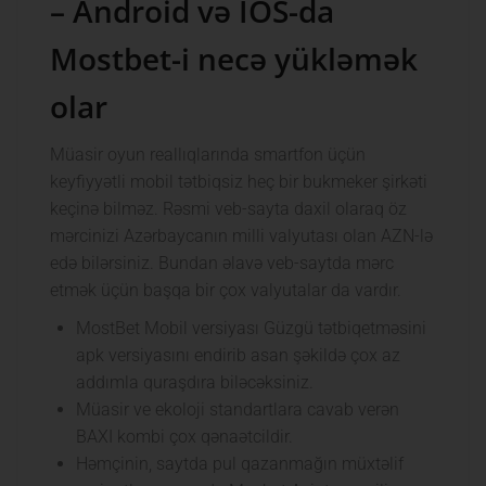
– Android və IOS-da
Mostbet-i necə yükləmək
olar
Müasir oyun reallıqlarında smartfon üçün
keyfiyyətli mobil tətbiqsiz heç bir bukmeker şirkəti
keçinə bilməz. Rəsmi veb-sayta daxil olaraq öz
mərcinizi Azərbaycanın milli valyutası olan AZN-lə
edə bilərsiniz. Bundan əlavə veb-saytda mərc
etmək üçün başqa bir çox valyutalar da vardır.
MostBet Mobil versiyası Güzgü tətbiqetməsini
apk versiyasını endirib asan şəkildə çox az
addımla quraşdıra biləcəksiniz.
Müasir ve ekoloji standartlara cavab verən
BAXI kombi çox qənaətcildir.
Həmçinin, saytda pul qazanmağın müxtəlif