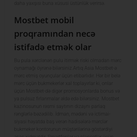
daha yaxşısı buna xüsusi üstünlük verirsə.
Mostbet mobil
proqramından necə
istifadə etmək olar
Bu pula xərclənən pulu itirmək riski olmadan mərc
oynamağı öyrənə bilərsiniz.Artıq Asia Mostbet-ə
mərc etmiş oyunçular üçün etibarlıdır. Hər bir belə
mərc üçün bukmekerlər xal toplayırlar ki, onlar
üçün Mostbet-də digər promosyonlarda bonus və
ya pulsuz fırlanmalar əldə edə bilərsiniz. Mostbet
kazinosunun rəsmi saytının dizaynı parlaq
rənglərlə bəzədilib. İdman, mədəni və ictimai-
siyasi həyatda baş verən hadisələrə mərclər
bukmeker kontorunun müştərilərinə göstərdiyi
əsas xidmətdir. Smartfonlar və planşetlər üçün