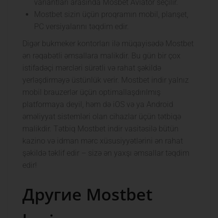
variantları arasında Mosbet Aviator seçilir.
Mostbet sizin üçün proqramın mobil, planşet,
PC versiyalarını təqdim edir.
Digər bukmeker kontorları ilə müqayisədə Mostbet
ən rəqabətli əmsallara malikdir. Bu gün bir çox
istifadəçi mərcləri sürətli və rahat şəkildə
yerləşdirməyə üstünlük verir. Mostbet indir yalnız
mobil brauzerlər üçün optimallaşdırılmış
platformaya deyil, həm də iOS və ya Android
əməliyyat sistemləri olan cihazlar üçün tətbiqə
malikdir. Tətbiq Mostbet indir vasitəsilə bütün
kazino və idman mərc xüsusiyyətlərini ən rahat
şəkildə təklif edir – sizə ən yaxşı əmsallar təqdim
edir!
Другие Mostbet