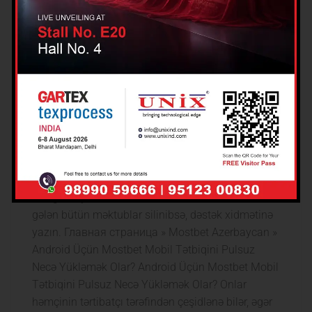
saatı mövcud olan canlı diler oyunları kimi unikal
və maraqlı seçimlər təklif edirlər. İstifadəçi dostu
interfeysi onların diapazonunda gəzməyi
asanlaşdırır və əylənərkən sevimli oyunu tez
tapmağa imkan verir.
Doğrulanmış bir saytda belə bukmeker kontorunun
rəsmi saytına deyil, saxta saytlara bağlantılar ola
bilər. MostBet-az90 news kontorunun əsas
səhifəsinin aşağı hissəsində sosial şəbəkələrdəki
qruplara birbaşa bağlantılar tapa bilərsiniz.
Telegram yükləməmisinizsə və bukmekerdən
gələn bütün məktublar silinibsə, dəstək xidmətinə
yazın. Главная страница » Mostbet Azerbaycan »
Android Üçün Mostbet Mobil Tətbiqini Pulsuz
Necə Yükləmək Olar? Android Üçün Mostbet Mobil
Tətbiqini Pulsuz Necə Yükləmək Olar? Onlar
həmçinin tərtibatçı tərəfindən çeşidlənə bilər, əgər