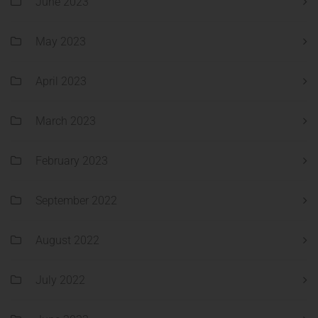
June 2023
May 2023
April 2023
March 2023
February 2023
September 2022
August 2022
July 2022