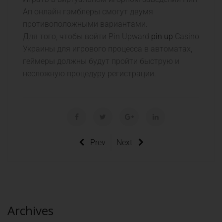
Ап онлайн гэмблеры смогут двумя
противоположными вариантами.
Для того, чтобы войти Pin Upward
pin up
Casino
Украины для игрового процесса в автоматах,
геймеры должны будут пройти быструю и
несложную процедуру регистрации.
Prev
Next
Archives