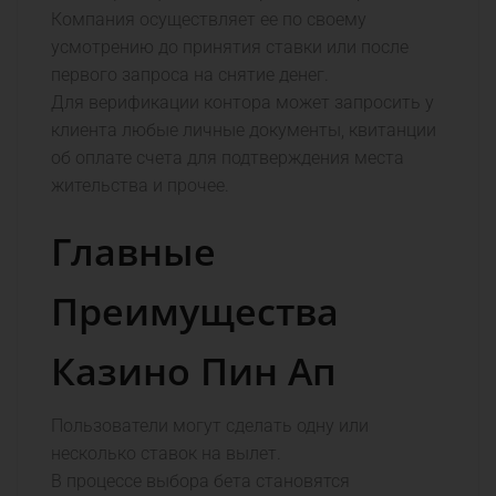
Компания осуществляет ее по своему
усмотрению до принятия ставки или после
первого запроса на снятие денег.
Для верификации контора может запросить у
клиента любые личные документы, квитанции
об оплате счета для подтверждения места
жительства и прочее.
Главные
Преимущества
Казино Пин Ап
Пользователи могут сделать одну или
несколько ставок на вылет.
В процессе выбора бета становятся