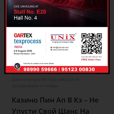
В пользовательском положении указываются
требования к игроку, суммы транзакций,
ответственность за нарушения правил и
многое другое.
Каждый желающий может начать заключать
спортивные пари на сайте букмекера pinup kz.
Но, прежде необходимо запомнить главное
правило — никогда не относиться к ставкам на
спорт, как к основному виду дохода.
Это может быть приятное увлечение,
поскольку присутствует риск потерять весь
свой банк.
Даже опытные бетторы никогда не
застрахованы от потерь.
Казино Пин Ап В Кз – Не
Упусти Свой Шанс На