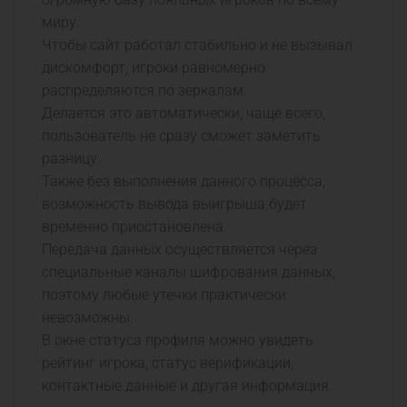
миру.
Чтобы сайт работал стабильно и не вызывал
дискомфорт, игроки равномерно
распределяются по зеркалам.
Делается это автоматически, чаще всего,
пользователь не сразу сможет заметить
разницу.
Также без выполнения данного процесса,
возможность вывода выигрыша будет
временно приостановлена.
Передача данных осуществляется через
специальные каналы шифрования данных,
поэтому любые утечки практически
невозможны.
В окне статуса профиля можно увидеть
рейтинг игрока, статус верификации,
контактные данные и другая информация.