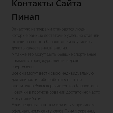
Контакты Сайта
Пинап
Зачастую капперами становятся люди,
которые раньше достаточно успешно ставили
ставки на спорт в Казахстане и научились
делать качественный анализ.
А также это могут быть бывшие спортивные
комментаторы, журналисты и даже
спортсмены.
Все они могут вести свою индивидуальную
деятельность либо работать в штате
аналитиков букмекерских контор Казахстана.
Новички в прогнозировании достаточно часто
могут ошибаться.
Если не доступа по тем или иным причинам к
официальному сайту клуба ПинАп Украины,