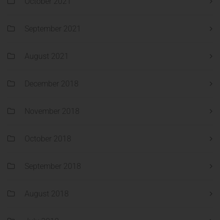
October 2021
September 2021
August 2021
December 2018
November 2018
October 2018
September 2018
August 2018