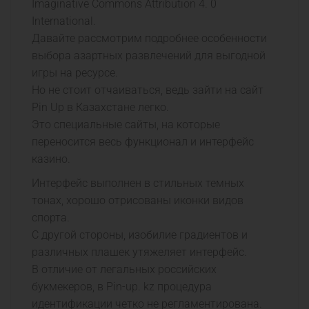
Imaginative Commons Attribution 4. 0
International.
Давайте рассмотрим подробнее особенности
выбора азартных развлечений для выгодной
игры на ресурсе.
Но не стоит отчаиваться, ведь зайти на сайт
Pin Up в Казахстане легко.
Это специальные сайты, на которые
переносится весь функционал и интерфейс
казино.
Интерфейс выполнен в стильных темных
тонах, хорошо отрисованы иконки видов
спорта.
С другой стороны, изобилие градиентов и
различных плашек утяжеляет интерфейс.
В отличие от легальных российских
букмекеров, в Pin-up. kz процедура
идентификации четко не регламентирована.