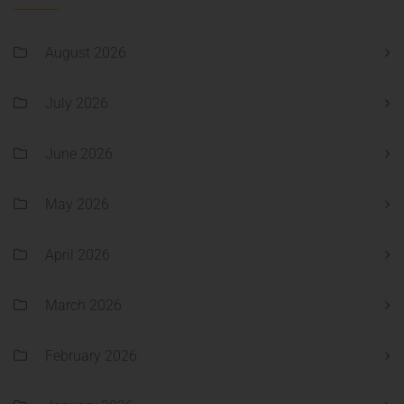
August 2026
July 2026
June 2026
May 2026
April 2026
March 2026
February 2026