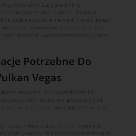
czywiście taki rodzaj gier jest mniej
z, oraz nie możesz również zdobyć prawdziwej
a na dogłębne poznanie mechaniki i zasad, dlatego
będziesz grać na prawdziwe pieniądze. Jeśli ktoś
powinien zwrócić uwagę te, które zostały opisane
acje Potrzebne Do
Vulkan Vegas
yginalny pierwiastek, który wyróżnia je na tle
ozgrywki, to powinien najpierw sprawdzić gry od
swoje wady i zalety, dobrze byłoby je znać, żeby
go hazardu pojawia się pod koniec regulaminu.
ach, w tym po polsku. W Vulkan Vegas możesz także