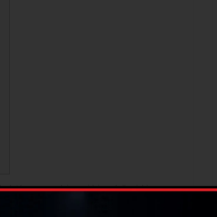
h slotów z pewnością znajdzie coś dla siebie.
re są przez nas opisywane, są dostępne na
 oferowane wielu różnych wariantach. Wszystkie z