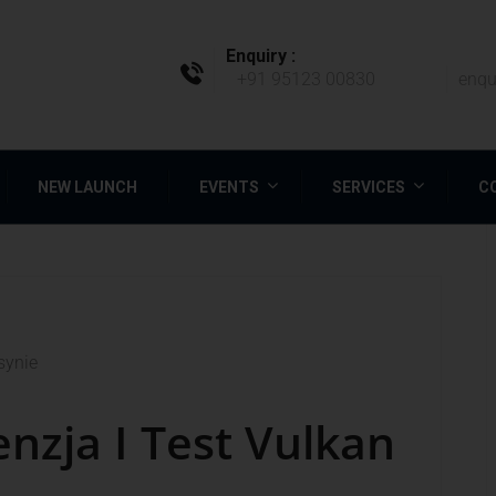
Enquiry :
+91 95123 00830
enqu
NEW LAUNCH
EVENTS
SERVICES
C
synie
nzja I Test Vulkan