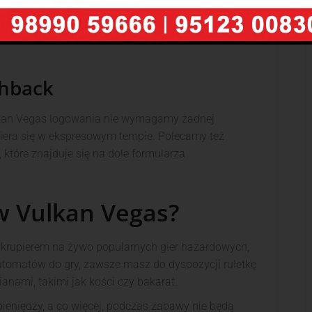
W tej kolekcji możesz cieszyć się różnymi rodzajami
nowych gier kasynowych Vulkan Vegas i gier
shback
ulkan Vegas logowania nie wymagamy żadnej
iera się w ekspresowym tempie. Polecamy też
które znajduje się na dole formularza
 w Vulkan Vegas?
 krupierem na żywo popularnych gier hazardowych,
z automatów do gry, zawsze masz do dyspozycji ruletkę
anami, takimi jak kości czy bakarat.
pieniędzy, a co więcej, podczas zabawy nie będą