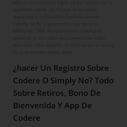
México es totalmente fiable, ya que cumple con la
legalidad vigente. Es mi casa de apuestas
deportivas y casino online fundada durante
España, en 80, y que comenzó an operar en
México en 1998. Aunque hemos comenzado
poniendo el foco sobre las promociones sobre
esta casa sobre deportes, lo cierto es que el casino
no sony ericsson queda atrás.
¿hacer Un Registro Sobre
Codere O Simply No? Todo
Sobre Retiros, Bono De
Bienvenida Y App De
Codere