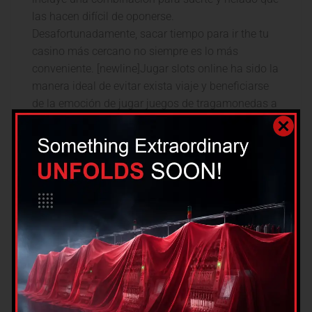
las hacen difícil de oponerse.
Desafortunadamente, sacar tiempo para ir the tu
casino más cercano no siempre es lo más
conveniente. [newline]Jugar slots online ha sido la
manera ideal de evitar exista viaje y beneficiarse
de la emoción de jugar juegos de tragamonedas a
partir de la comodidad para tu hogar. Si optaste
por este bono deportivo, tendrías que apostar en
alguna mercado deportivo, salvo en carreras para
caballos y carreras de galgos. Si prefieres el pase
de casino, simply no podrás jugar a Savage
Jungle, Guards of Rome, Space Digger, Tip Best
Totems, Wild Lava, ni Midnight Wilds. Codere te da
voie hacer apuestas sobre vivo y en directo, ya
ocean para disciplinas deportivas como para
juegos de casino.