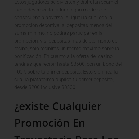
Estos jugadores se divierten y disfrutan scam el
juego desprovisto sufrir ningún modelo de
consecuencia adversa. Al igual la cual con la
promoción deportiva, si depositas menos del
suma mínimo, no podrás participar en la
promoción, y si depositas más delete monto del
recibo, solo recibirás un monto máximo sobre la
bonificación. En cuanto a la oferta del casino,
tendrías que recibir hasta $3500, con un bono del
100% sobre tu primer depósito. Esto significa la
cual la plataforma duplica tu primer depósito,
desde $200 inclusive $3500.
¿existe Cualquier
Promoción En