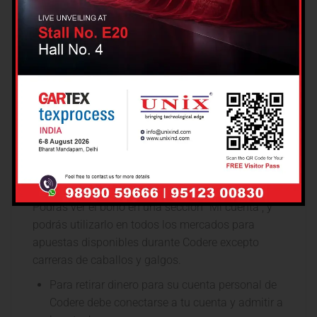
¿cómo Conseguir
Durante Codere Los
$500 Mxn Gratis?
Completados estos pasos, con siempre y cuando
el depósito la cual hayas realizado ocean de un
mínimo de 600 pesos argentinos, recibirás este
bono en su cuenta en algun plazo máximo sobre 3
días hábiles desde que la apuesta quede resuelta.
Podrás ver el bono en una sección “Mi cuenta”, y
podrás utilizarlo en todos los mercados para
apuestas disponibles durante Codere excepto
carreras de caballos y galgos.
Para retirar dinero para su cuenta personal de
Codere debe conectarse a tu cuenta y admitir a