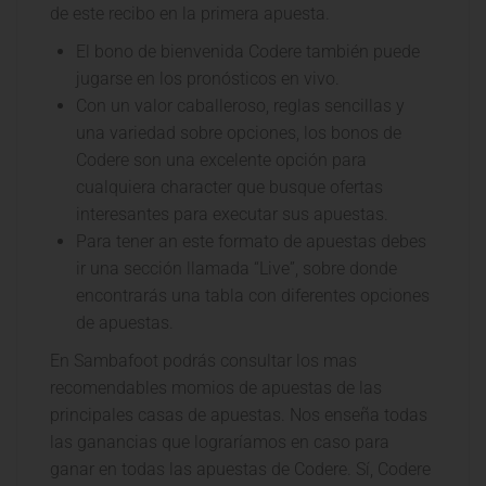
de este recibo en la primera apuesta.
El bono de bienvenida Codere también puede
jugarse en los pronósticos en vivo.
Con un valor caballeroso, reglas sencillas y
una variedad sobre opciones, los bonos de
Codere son una excelente opción para
cualquiera character que busque ofertas
interesantes para executar sus apuestas.
Para tener an este formato de apuestas debes
ir una sección llamada “Live”, sobre donde
encontrarás una tabla con diferentes opciones
de apuestas.
En Sambafoot podrás consultar los mas
recomendables momios de apuestas de las
principales casas de apuestas. Nos enseña todas
las ganancias que lograríamos en caso para
ganar en todas las apuestas de Codere. Sí, Codere