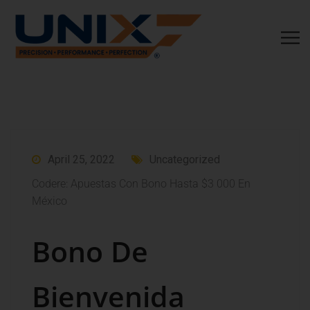
April 25, 2022
Uncategorized
Codere: Apuestas Con Bono Hasta $3 000 En
México
Bono De
Bienvenida