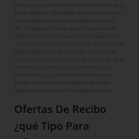
los nuevos usuarios de obtener el bono extra en su
primer depósito. Este código sera específico para
nuevos jugadores y solo se puede servirse una
vez. Al ingresar el código durante el proceso de
registro, los nuevos usuarios podrian aprovechar
una ocasion especial y incrementar su saldo sobre
juego desde un primer momento. No pierdas la
oportunidad de maximizar tus ganancias desde el
comienzo con este código promocional para
Codere México. Las transmisiones en vivo se
pueden arrancar tanto en algunas apuestas
deportivas tais como en los juegos de casino.
Ofertas De Recibo
¿qué Tipo Para