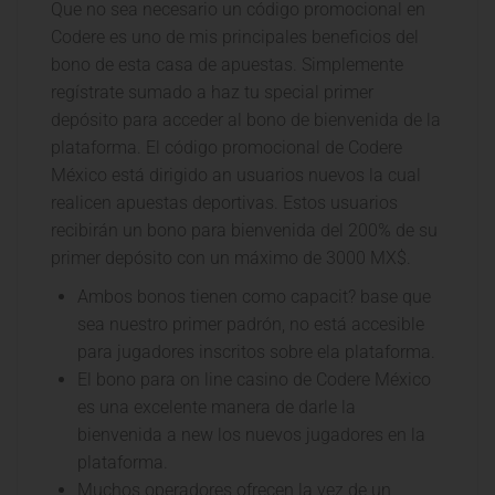
Que no sea necesario un código promocional en
Codere es uno de mis principales beneficios del
bono de esta casa de apuestas. Simplemente
regístrate sumado a haz tu special primer
depósito para acceder al bono de bienvenida de la
plataforma. El código promocional de Codere
México está dirigido an usuarios nuevos la cual
realicen apuestas deportivas. Estos usuarios
recibirán un bono para bienvenida del 200% de su
primer depósito con un máximo de 3000 MX$.
Ambos bonos tienen como capacit? base que
sea nuestro primer padrón, no está accesible
para jugadores inscritos sobre ela plataforma.
El bono para on line casino de Codere México
es una excelente manera de darle la
bienvenida a new los nuevos jugadores en la
plataforma.
Muchos operadores ofrecen la vez de un