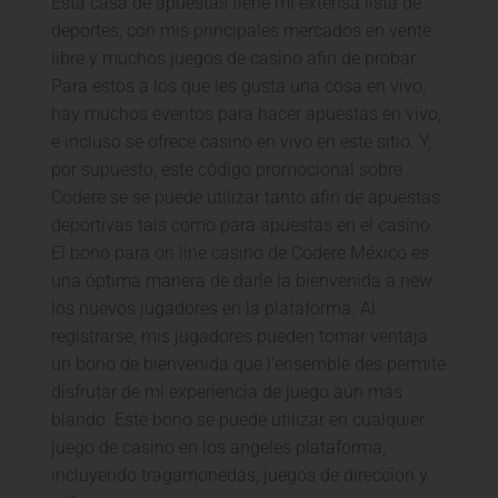
Esta casa de apuestas tiene mi extensa lista de
deportes, con mis principales mercados en vente
libre y muchos juegos de casino afin de probar.
Para estos a los que les gusta una cosa en vivo,
hay muchos eventos para hacer apuestas en vivo,
e incluso se ofrece casino en vivo en este sitio. Y,
por supuesto, este código promocional sobre
Codere se se puede utilizar tanto afin de apuestas
deportivas tais como para apuestas en el casino.
El bono para on line casino de Codere México es
una óptima manera de darle la bienvenida a new
los nuevos jugadores en la plataforma. Al
registrarse, mis jugadores pueden tomar ventaja
un bono de bienvenida que l’ensemble des permite
disfrutar de mi experiencia de juego aún más
blando. Este bono se puede utilizar en cualquier
juego de casino en los angeles plataforma,
incluyendo tragamonedas, juegos de direccion y