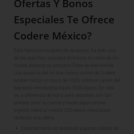
Ofertas Y Bonos
Especiales Te Ofrece
Codere México?
Esta fabulosa incapere de apuestas, ha sido una
de las que más variedad de bonos, no meio de los
cuales destaca su atractivo Pase de bienvenida.
Los usuarios del on line casino online de Codere
podrán recibir un bono de 100% sobre el canon del
depósito introdutória hasta 3500 pesos. En este
se, a diferencia de bono para deportes, con tan
solitary crear la cuenta y hacer algun primer
ingreso sobre al menos 200 pesos mexicanos,
recibirás una oferta.
Especialmente se destacan algunas ruletas de