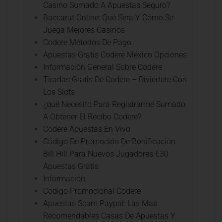
Casino Sumado A Apuestas Seguro?
Baccarat Online: Qué Sera Y Cómo Se
Juega Mejores Casinos
Codere Métodos De Pago
Apuestas Gratis Codere México Opciones
Información General Sobre Codere
Tiradas Gratis De Codere – Diviértete Con
Los Slots
¿qué Necesito Para Registrarme Sumado
A Obtener El Recibo Codere?
Codere Apuestas En Vivo
Código De Promoción De Bonificación
Bill Hill Para Nuevos Jugadores €30
Apuestas Gratis
Información
Codigo Promocional Codere
Apuestas Scam Paypal: Las Mas
Recomendables Casas De Apuestas Y