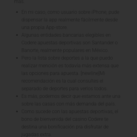
más.
En mi caso, como usuario sobre iPhone, pude
dispensar la app realmente fácilmente desde
una propia App-store.
Algunas entidades bancarias elegibles en
Codere apuestas deportivas son Santander o
Banorte, realmente populares en México.
Pero la lista sobre deportes a la que puedo
realizar mención es todavía más extensa que
las opciones para apuesta. [newline]Mi
recomendación es la cual consultes el
separado de deportes para verlos todos.
Es más, podemos decir que estamos ante una
sobre las casas con más demanda del país.
Como sucede con las apuestas deportivas, el
bono de bienvenida del casino Codere te
destina una bonificación pra disfrutar de
jugadas extra.