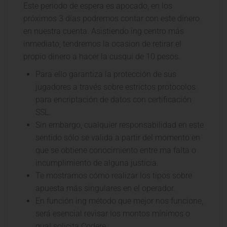
Este periodo de espera es apocado, en los
próximos 3 días podremos contar con este dinero
en nuestra cuenta. Asistiendo ing centro más
inmediato, tendremos la ocasion de retirar el
propio dinero a hacer la cusqui de 10 pesos.
Para ello garantiza la protección de sus
jugadores a través sobre estrictos protocolos
para encriptación de datos con certificación
SSL.
Sin embargo, cualquier responsabilidad en este
sentido sólo se valida a partir del momento en
que se obtiene conocimiento entre ma falta o
incumplimiento de alguna justicia.
Te mostramos cómo realizar los tipos sobre
apuesta más singulares en el operador.
En función ing método que mejor nos funcione,
será esencial revisar los montos mínimos o
qual solicita Codere.