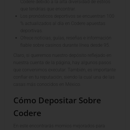
Codere debido a la alta diversidad de estilos
que tendrías que encontrar.
Los pronósticos deportivos se encuentran 100
% actualizados al día en Codere apuestas
deportivas.
Ofrece noticias, guías, reseñas e información
fiable sobre casinos durante línea desde 95.
Claro, si queremos nuestro depósito reflejado en
nuestra cuenta de la página, hay algunos pasos
que convenimos executar. También, es importante
confiar en tu reputación, siendo la cual una de las
casas más conocidos en México.
Cómo Depositar Sobre
Codere
En este encontrarás momios mejorados para