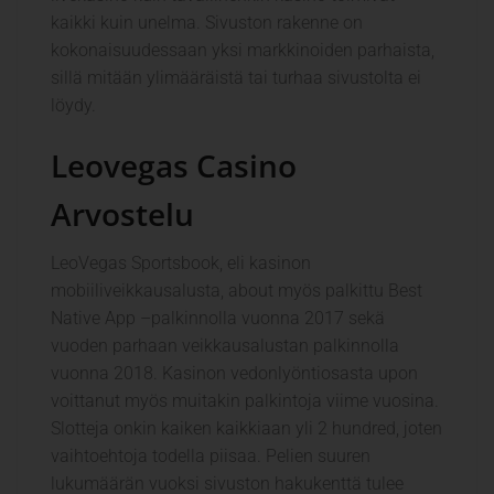
kaikki kuin unelma. Sivuston rakenne on
kokonaisuudessaan yksi markkinoiden parhaista,
sillä mitään ylimääräistä tai turhaa sivustolta ei
löydy.
Leovegas Casino
Arvostelu
LeoVegas Sportsbook, eli kasinon
mobiiliveikkausalusta, about myös palkittu Best
Native App –palkinnolla vuonna 2017 sekä
vuoden parhaan veikkausalustan palkinnolla
vuonna 2018. Kasinon vedonlyöntiosasta upon
voittanut myös muitakin palkintoja viime vuosina.
Slotteja onkin kaiken kaikkiaan yli 2 hundred, joten
vaihtoehtoja todella piisaa. Pelien suuren
lukumäärän vuoksi sivuston hakukenttä tulee