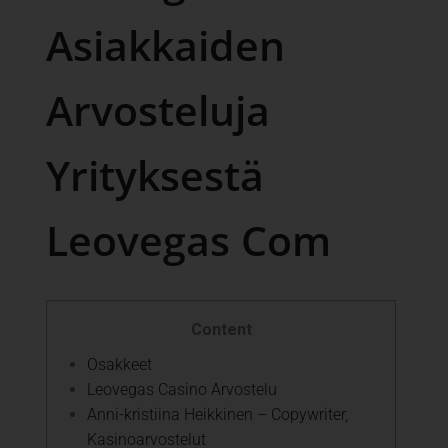
Asiakkaiden
Arvosteluja
Yrityksestä
Leovegas Com
Content
Osakkeet
Leovegas Casino Arvostelu
Anni-kristiina Heikkinen – Copywriter,
Kasinoarvostelut