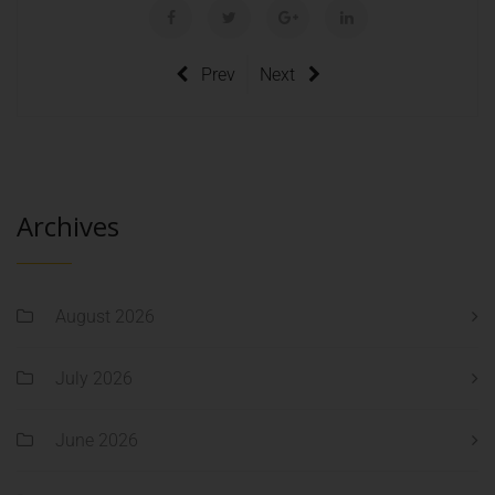
Prev
Next
Archives
August 2026
July 2026
June 2026