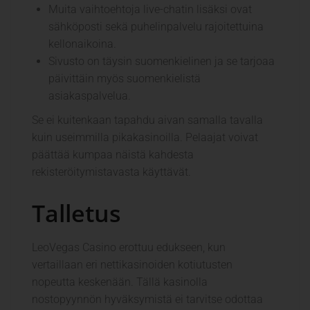
Muita vaihtoehtoja live-chatin lisäksi ovat
sähköposti sekä puhelinpalvelu rajoitettuina
kellonaikoina.
Sivusto on täysin suomenkielinen ja se tarjoaa
päivittäin myös suomenkielistä
asiakaspalvelua.
Se ei kuitenkaan tapahdu aivan samalla tavalla
kuin useimmilla pikakasinoilla. Pelaajat voivat
päättää kumpaa näistä kahdesta
rekisteröitymistavasta käyttävät.
Talletus
LeoVegas Casino erottuu edukseen, kun
vertaillaan eri nettikasinoiden kotiutusten
nopeutta keskenään. Tällä kasinolla
nostopyynnön hyväksymistä ei tarvitse odottaa