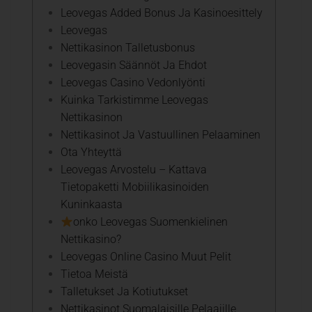
Leovegas Added Bonus Ja Kasinoesittely
Leovegas
Nettikasinon Talletusbonus
Leovegasin Säännöt Ja Ehdot
Leovegas Casino Vedonlyönti
Kuinka Tarkistimme Leovegas
Nettikasinon
Nettikasinot Ja Vastuullinen Pelaaminen
Ota Yhteyttä
Leovegas Arvostelu – Kattava
Tietopaketti Mobiilikasinoiden
Kuninkaasta
onko Leovegas Suomenkielinen
Nettikasino?
Leovegas Online Casino Muut Pelit
Tietoa Meistä
Talletukset Ja Kotiutukset
Nettikasinot Suomalaisille Pelaajille