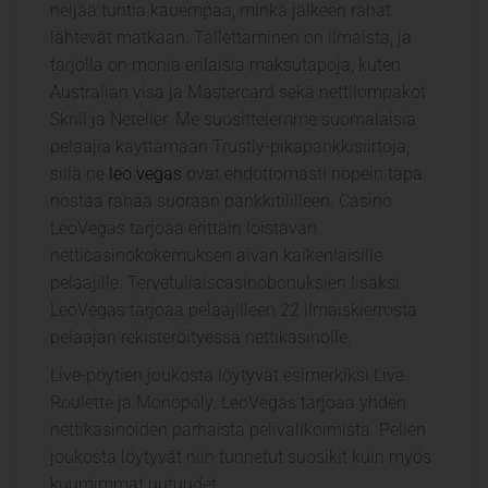
neljää tuntia kauempaa, minkä jälkeen rahat
lähtevät matkaan. Tallettaminen on ilmaista, ja
tarjolla on monia erilaisia maksutapoja, kuten
Australian visa ja Mastercard sekä nettilompakot
Skrill ja Neteller. Me suosittelemme suomalaisia
pelaajia käyttämään Trustly-pikapankkisiirtoja,
sillä ne
leo vegas
ovat ehdottomasti nopein tapa
nostaa rahaa suoraan pankkitililleen. Casino
LeoVegas tarjoaa erittäin loistavan
netticasinokokemuksen aivan kaikenlaisille
pelaajille. Tervetuliaiscasinobonuksien lisäksi
LeoVegas tarjoaa pelaajilleen 22 ilmaiskierrosta
pelaajan rekisteröityessä nettikasinolle.
Live-pöytien joukosta löytyvät esimerkiksi Live
Roulette ja Monopoly. LeoVegas tarjoaa yhden
nettikasinoiden parhaista pelivalikoimista. Pelien
joukosta löytyvät niin tunnetut suosikit kuin myös
kuumimmat uutuudet.