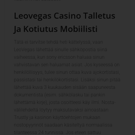
Leovegas Casino Talletus
Ja Kotiutus Mobiilisti
Tätä ei tarvitse tehdä heti kättelyssä, vaan
LeoVegas lähettää sinulle sähköpostia siinä
vaiheessa, kun sony ericsson haluaa sinun
vahvistavan sen haluamat asiat. Jos kyseessä on
henkilöllisyys, tulee sinun ottaa kuva ajokortistasi,
passistasi tai henkilökortistasi. Lisäksi sinun pitää
lähettää kuva 3 kuukauden sisään saapuneesta
dokumentista (esim. sähkölasku tai pankin
lähettämä kirje), josta osoitteesi käy ilmi. Nosta-
välilehdeltä löytyy maksutavaksi ainoastaan
Trustly ja kasinon käyttöehtojen mukaan
nostopyynnöt saadaan käsiteltyä normaalissa
tilanteessa 24 tunnissa. Jos eteen sattuu