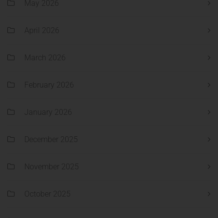
May 2026
April 2026
March 2026
February 2026
January 2026
December 2025
November 2025
October 2025