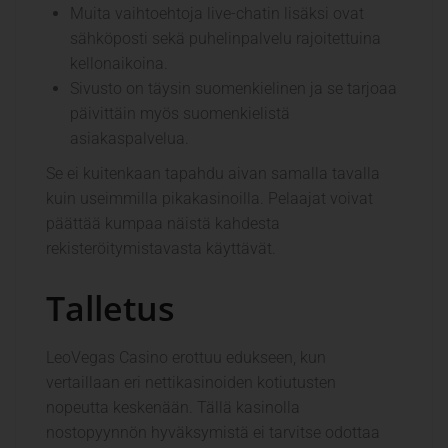
Muita vaihtoehtoja live-chatin lisäksi ovat
sähköposti sekä puhelinpalvelu rajoitettuina
kellonaikoina.
Sivusto on täysin suomenkielinen ja se tarjoaa
päivittäin myös suomenkielistä
asiakaspalvelua.
Se ei kuitenkaan tapahdu aivan samalla tavalla
kuin useimmilla pikakasinoilla. Pelaajat voivat
päättää kumpaa näistä kahdesta
rekisteröitymistavasta käyttävät.
Talletus
LeoVegas Casino erottuu edukseen, kun
vertaillaan eri nettikasinoiden kotiutusten
nopeutta keskenään. Tällä kasinolla
nostopyynnön hyväksymistä ei tarvitse odottaa