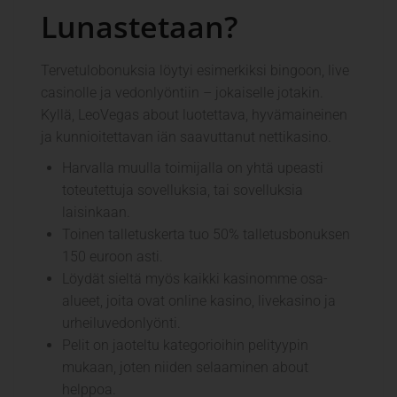
Lunastetaan?
Tervetulobonuksia löytyi esimerkiksi bingoon, live
casinolle ja vedonlyöntiin – jokaiselle jotakin.
Kyllä, LeoVegas about luotettava, hyvämaineinen
ja kunnioitettavan iän saavuttanut nettikasino.
Harvalla muulla toimijalla on yhtä upeasti
toteutettuja sovelluksia, tai sovelluksia
laisinkaan.
Toinen talletuskerta tuo 50% talletusbonuksen
150 euroon asti.
Löydät sieltä myös kaikki kasinomme osa-
alueet, joita ovat online kasino, livekasino ja
urheiluvedonlyönti.
Pelit on jaoteltu kategorioihin pelityypin
mukaan, joten niiden selaaminen about
helppoa.