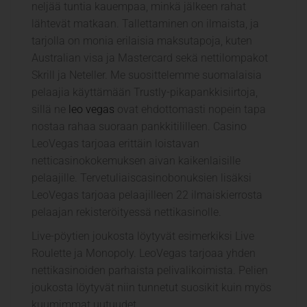
neljää tuntia kauempaa, minkä jälkeen rahat
lähtevät matkaan. Tallettaminen on ilmaista, ja
tarjolla on monia erilaisia maksutapoja, kuten
Australian visa ja Mastercard sekä nettilompakot
Skrill ja Neteller. Me suosittelemme suomalaisia
pelaajia käyttämään Trustly-pikapankkisiirtoja,
sillä ne
leo vegas
ovat ehdottomasti nopein tapa
nostaa rahaa suoraan pankkitililleen. Casino
LeoVegas tarjoaa erittäin loistavan
netticasinokokemuksen aivan kaikenlaisille
pelaajille. Tervetuliaiscasinobonuksien lisäksi
LeoVegas tarjoaa pelaajilleen 22 ilmaiskierrosta
pelaajan rekisteröityessä nettikasinolle.
Live-pöytien joukosta löytyvät esimerkiksi Live
Roulette ja Monopoly. LeoVegas tarjoaa yhden
nettikasinoiden parhaista pelivalikoimista. Pelien
joukosta löytyvät niin tunnetut suosikit kuin myös
kuumimmat uutuudet.