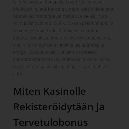
Niiden suosituimpia pelejä ovat kolikkopelit,
blackjack, ruletti, baccarat, craps sekä videopokeri.
Monet kasinot tarjoavat myös live-pelejä, jotka
mahdollistavat vuorovaikutuksen pelinhoitajan ja
muiden pelaajien välillä. Kaikki eivät halua
käyttää bonuksia omien mieltymystensä vuoksi,
sillä niihin liittyy aina jonkinlaisia sääntöjä ja
ehtoja. Jos bonukset ovat sinun mieleesi,
kannattaa tarkistaa tervetuliaisbonuksen lisäksi
myös olemassa oleville pelaajille tarjolla olevat
edut.
Miten Kasinolle
Rekisteröidytään Ja
Tervetulobonus