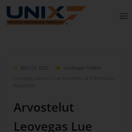
April 23, 2022
LeoVegas Finland
Leovegas Casino > Lue Arvostelu Ja Kokemuksia
Kasinosta!
Arvostelut
Leovegas Lue