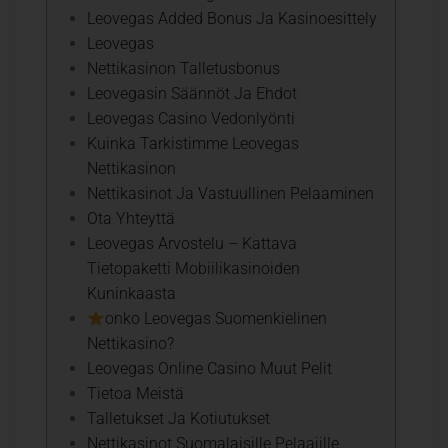
Leovegas Added Bonus Ja Kasinoesittely
Leovegas
Nettikasinon Talletusbonus
Leovegasin Säännöt Ja Ehdot
Leovegas Casino Vedonlyönti
Kuinka Tarkistimme Leovegas
Nettikasinon
Nettikasinot Ja Vastuullinen Pelaaminen
Ota Yhteyttä
Leovegas Arvostelu – Kattava
Tietopaketti Mobiilikasinoiden
Kuninkaasta
onko Leovegas Suomenkielinen
Nettikasino?
Leovegas Online Casino Muut Pelit
Tietoa Meistä
Talletukset Ja Kotiutukset
Nettikasinot Suomalaisille Pelaajille