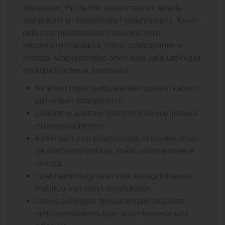
tarpeeseen, mutta toki valikoimaa voi selailla
esimerkiksi eri kategorioita hyödyntämällä. Kaikki
pelit ovat pelattavassa ilmaiseksi ilman
rekisteröitymispakkoa, mikäli tallettaminen ei
innosta. Mobiilisovellus onkin asia, jolla LeoVegas
lyö kilpailijoidensa arsenaalin.
Ne about myös jaettu edelleen useisiin käteviin
pienempiin kategorioihin.
Lisäämme ajoittain tytäryhtiöidemme linkkejä
mainossisältömme.
Kaikki pelit ovat pelattavassa ilmaiseksi ilman
rekisteröitymispakkoa, mikäli tallettaminen ei
innosta.
Tulet hämmästymään siitä, kuinka kokemus
muuttuu, kun siirryt sovellukseen.
Casino LeoVegas tarjoaa erittäin loistavan
netticasinokokemuksen aivan kaikenlaisille