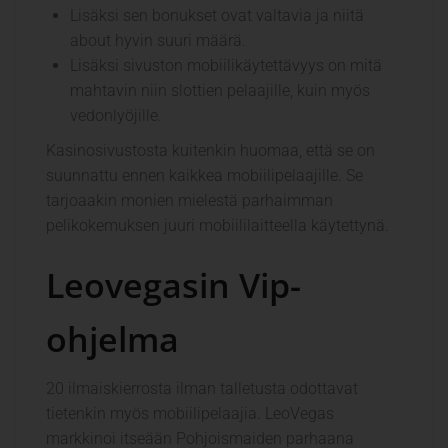
Lisäksi sen bonukset ovat valtavia ja niitä
about hyvin suuri määrä.
Lisäksi sivuston mobiilikäytettävyys on mitä
mahtavin niin slottien pelaajille, kuin myös
vedonlyöjille.
Kasinosivustosta kuitenkin huomaa, että se on
suunnattu ennen kaikkea mobiilipelaajille. Se
tarjoaakin monien mielestä parhaimman
pelikokemuksen juuri mobiililaitteella käytettynä.
Leovegasin Vip-
ohjelma
20 ilmaiskierrosta ilman talletusta odottavat
tietenkin myös mobiilipelaajia. LeoVegas
markkinoi itseään Pohjoismaiden parhaana