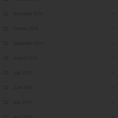
November 2016
October 2016
September 2016
August 2016
July 2016
June 2016
May 2016
April 2016