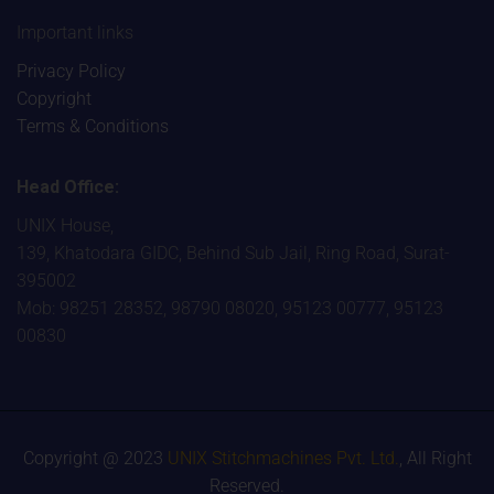
Important links
Privacy Policy
Copyright
Terms & Conditions
Head Office:
UNIX House,
139, Khatodara GIDC, Behind Sub Jail, Ring Road, Surat-
395002
Mob: 98251 28352, 98790 08020, 95123 00777, 95123
00830
Copyright @ 2023
UNIX Stitchmachines Pvt. Ltd.
, All Right
Reserved.