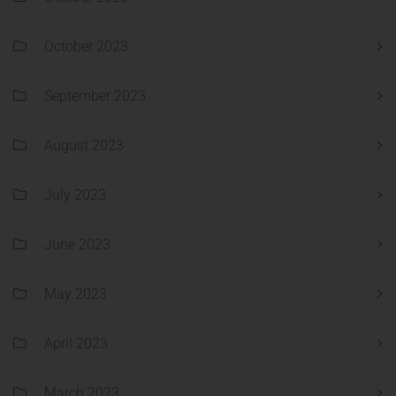
October 2023
September 2023
August 2023
July 2023
June 2023
May 2023
April 2023
March 2023