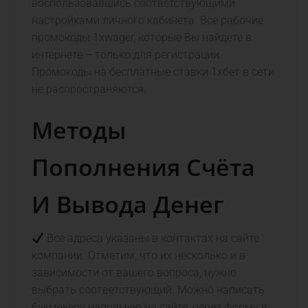
воспользовавшись соответствующими
настройками личного кабинета. Все рабочие
промокоды 1xwager, которые Вы найдете в
интернете – только для регистрации.
Промокоды на бесплатные ставки 1хбет в сети
не распространяются.
Методы
Пополнения Счёта
И Вывода Денег
Все адреса указаны в контактах на сайте
компании. Отметим, что их несколько и в
зависимости от вашего вопроса, нужно
выбрать соответствующий. Можно написать
букмекеру напрямую на сайте, через форму в