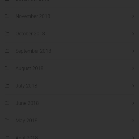
November 2018
October 2018
September 2018
August 2018
July 2018
June 2018
May 2018
April 2018