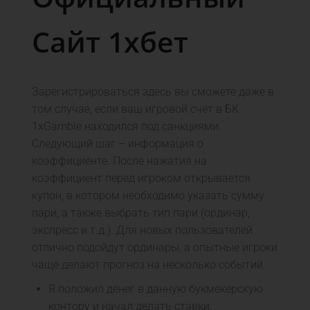
Сайт 1хбет
Зарегистрироваться здесь вы сможете даже в
том случае, если ваш игровой счёт в БК
1xGamble находился под санкциями.
Следующий шаг – информация о
коэффициенте. После нажатия на
коэффициент перед игроком открывается
купон, в котором необходимо указать сумму
пари, а также выбрать тип пари (ординар,
экспресс и т.д.). Для новых пользователей
отлично подойдут ординары, а опытные игроки
чаще делают прогноз на несколько событий.
Я положил денег в данную букмекерскую
контору и начал делать ставки.