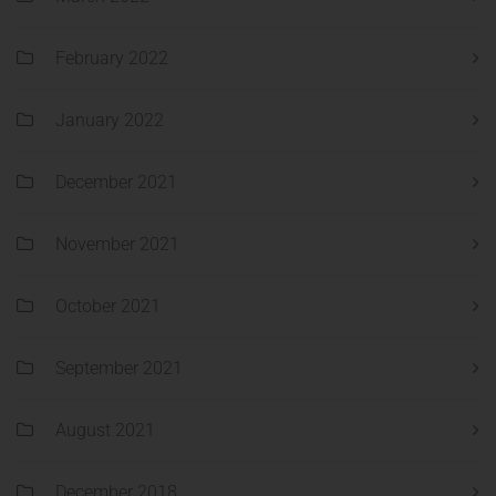
February 2022
January 2022
December 2021
November 2021
October 2021
September 2021
August 2021
December 2018