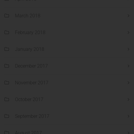
March 2018
February 2018
January 2018
December 2017
November 2017
October 2017
September 2017
August 2017