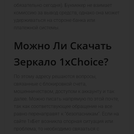
обязательно сегодня). Букмекер не взимает
комиссию за вывод средств, однако она может
удерживаться на стороне банка или
платежной системы.
Можно Ли Скачать
Зеркало 1xChoice?
По этому адресу решаются вопросы,
связанные с блокировкой счета,
мошенничеством, доступом к аккаунту и так
далее. Можно писать напрямую по этой почте,
так как соответствующее обращение на все
равно перенаправят к “безопасникам”. Если на
сайте 1хБет возникла спорная ситуация или
проблема, то необходимо связаться с