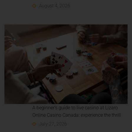
August 4, 2026
A beginner’s guide to live casino at Lizaro
Online Casino Canada: experience the thrill
July 27, 2026