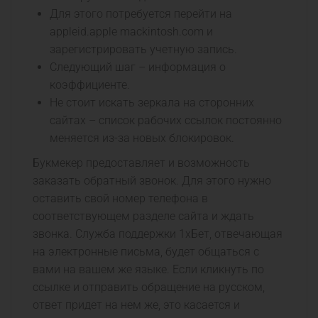
Для этого потребуется перейти на
appleid.apple mackintosh.com и
зарегистрировать учетную запись.
Следующий шаг – информация о
коэффициенте.
Не стоит искать зеркала на сторонних
сайтах – список рабочих ссылок постоянно
меняется из-за новых блокировок.
Букмекер предоставляет и возможность
заказать обратный звонок. Для этого нужно
оставить свой номер телефона в
соответствующем разделе сайта и ждать
звонка. Служба поддержки 1хБет, отвечающая
на электронные письма, будет общаться с
вами на вашем же языке. Если кликнуть по
ссылке и отправить обращение на русском,
ответ придет на нем же, это касается и