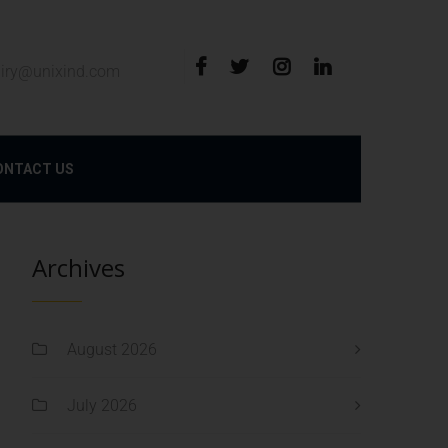
iry@unixind.com
ONTACT US
Archives
August 2026
July 2026