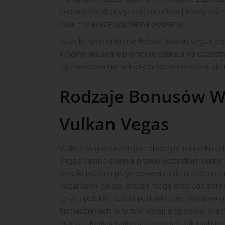
podwojenie depozytu do określonej kwoty ora
pula = większe szanse na wygraną.
Jako kasyno online w Polsce Vulkan Vegas jes
Kolejne regularne promocje czekają na uczes
lojalnościowego, w którym można uzyskać do n
Rodzaje Bonusów W
Vulkan Vegas
Vulkan Vegas online jest obecnym na rynku o
Vegas casino spełnia przede wszystkim cechy ka
wysoki poziom przystosowania do urządzeń m
hazardowe polscy gracze mogą grać pod adres
języku polskim działa pod adresem vulkan-vega
tłumaczeniach w tym w wersji angielskiej, niem
gracza i funkcjonalność strony jest jak najbardz