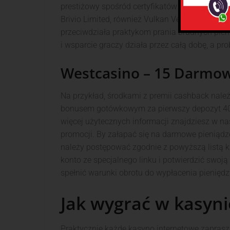
prestiżowy spośród certyfikatów w branży haza
Brivio Limited, również Vulkan Vegas korzysta
przeciwdziała praktykom prania brudnych pie
i wsparcie graczy działa przez całą dobę, a p
Westcasino – 15 Darmo
Na przykład, środkami z premii cashback należy
bonusem gotówkowym za pierwszy depozyt 40-k
więcej użytecznych informacji znajdziesz w na
promocji. By załapać się na darmowe pieniądze
należy postępować zgodnie z powyższą listą k
konto ze specjalnego linku i potwierdzić swoją
spełnić warunki obrotu do wypłacenia pieniędz
Jak wygrać w kasyni
Praktycznie każde kasyno internetowe zaprasz