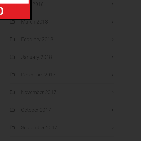
April 2018
March 2018
February 2018
January 2018
December 2017
November 2017
October 2017
September 2017