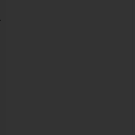
w
y
y