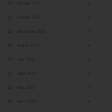
October 2025
October 2023
September 2023
August 2023
July 2023
June 2023
May 2023
April 2023