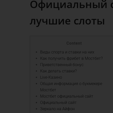
Официальный с
лучшие слоты
Content
Виды спорта и ставки на них
Как получить фрибет в Мостбет?
Приветственный бонус
Как делать ставки?
Live-Казино
Общая информация о букмекере
Мостбет
Мостбет официальный сайт
Официальный сайт
Зеркало на Айфон