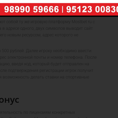
заключённых пари (до 6ти) по минимальным
 строгую законодательную базу в отношении
х игр. Поэтому доступ на ресурс мостбет ru
т собой ту же игровую платформу Mostbet ru с
в адресе одного, двух символов выводит сайт
его новым ресурсом, адрес которого не
в 500 рублей. Далее игроку необходимо ввести
дрес электронной почты и номер телефона. После
ацию, введя код, который будет отправлен на
осле подтверждения регистрации игрок получит
я возможность делать ставки на спортивные
онус
тельность по лицензиям конкретных