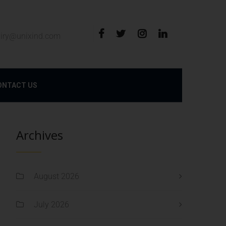
iry@unixind.com
ONTACT US
Archives
August 2026
July 2026