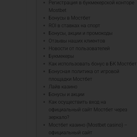
Регистрация в букмекерской конторе
Mostbet
Бонусы в Мостбет
ROI в ставках на спорт
Бонусы, акции и промокоды
Отзывы наших клиентов
Новости от пользователей
Букмекеры
Как использовать бонус в БК Мостбет
Бонусная политика от игровой
площадки Мостбет
Лайв казино
Бонусы и акции
Как осуществить вход на
официальный сайт Мостбет через
зеркало?
Мостбет казино (Mostbet casino) –
официальный сайт