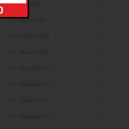
April 2018
March 2018
February 2018
January 2018
December 2017
November 2017
October 2017
September 2017