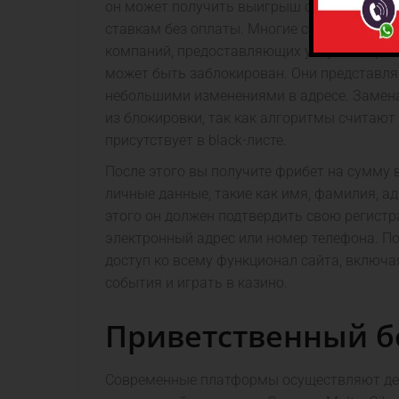
он может получить выигрыш с нескольких 
ставкам без оплаты. Многие страны более
компаний, предоставляющих услуги азартны
может быть заблокирован. Они представляю
небольшими изменениями в адресе. Замена 
из блокировки, так как алгоритмы считают 
присутствует в black-листе.
После этого вы получите фрибет на сумму 
личные данные, такие как имя, фамилия, а
этого он должен подтвердить свою регистр
электронный адрес или номер телефона. П
доступ ко всему функционал сайта, включа
события и играть в казино.
Приветственный б
Современные платформы осуществляют дея