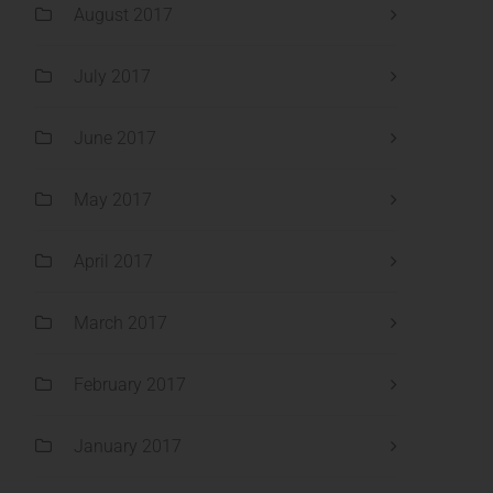
August 2017
July 2017
June 2017
May 2017
April 2017
March 2017
February 2017
January 2017