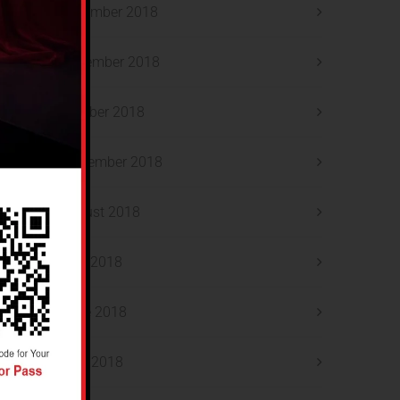
December 2018
November 2018
October 2018
September 2018
August 2018
July 2018
June 2018
May 2018