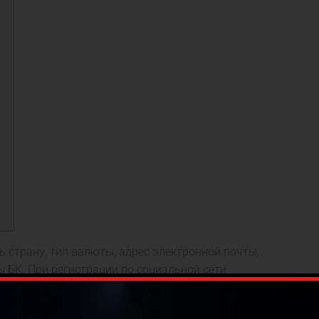
ь страну, тип валюты, адрес электронной почты,
ы БК. При регистрации по социальной сети
ходящую соц. В каждом случае можно добавить
сии деятельность БК Moctbet.com запрещена, так