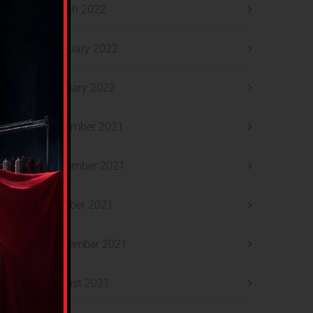
March 2022
February 2022
January 2022
December 2021
November 2021
October 2021
September 2021
August 2021