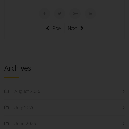
Prev
Next
Archives
August 2026
July 2026
June 2026