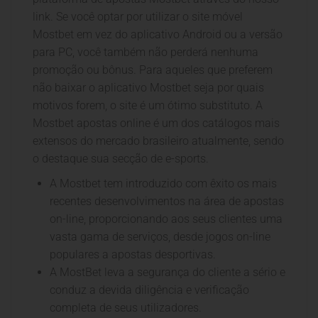
link. Se você optar por utilizar o site móvel
Mostbet em vez do aplicativo Android ou a versão
para PC, você também não perderá nenhuma
promoção ou bônus. Para aqueles que preferem
não baixar o aplicativo Mostbet seja por quais
motivos forem, o site é um ótimo substituto. A
Mostbet apostas online é um dos catálogos mais
extensos do mercado brasileiro atualmente, sendo
o destaque sua secção de e-sports.
A Mostbet tem introduzido com êxito os mais
recentes desenvolvimentos na área de apostas
on-line, proporcionando aos seus clientes uma
vasta gama de serviços, desde jogos on-line
populares a apostas desportivas.
A MostBet leva a segurança do cliente a sério e
conduz a devida diligência e verificação
completa de seus utilizadores.