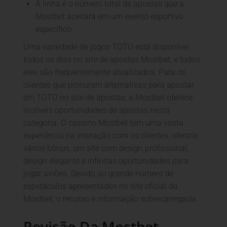
A linha é o número total de apostas que a
Mostbet aceitará em um evento esportivo
específico.
Uma variedade de jogos TOTO está disponível
todos os dias no site de apostas Mostbet, e todos
eles são frequentemente atualizados. Para os
clientes que procuram alternativas para apostar
em TOTO no site de apostas, a Mostbet oferece
incríveis oportunidades de apostas nesta
categoria. O cassino Mostbet tem uma vasta
experiência na interação com os clientes, oferece
vários bônus, um site com design profissional,
design elegante e infinitas oportunidades para
jogar aviões. Devido ao grande número de
espetáculos apresentados no site oficial da
Mostbet, o recurso é informação sobrecarregada.
Revisão Da Mostbet