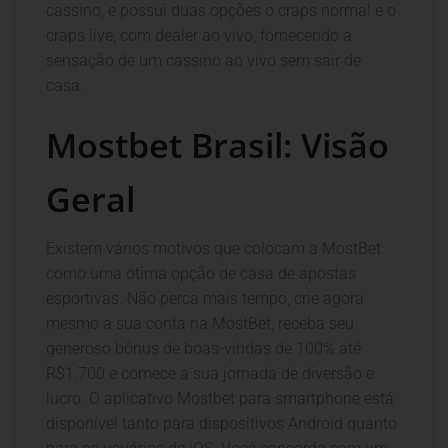
cassino, e possui duas opções o craps normal e o
craps live, com dealer ao vivo, fornecendo a
sensação de um cassino ao vivo sem sair de
casa.
Mostbet Brasil: Visão
Geral
Existem vários motivos que colocam a MostBet
como uma ótima opção de casa de apostas
esportivas. Não perca mais tempo, crie agora
mesmo a sua conta na MostBet, receba seu
generoso bônus de boas-vindas de 100% até
R$1.700 e comece a sua jornada de diversão e
lucro. O aplicativo Mostbet para smartphone está
disponível tanto para dispositivos Android quanto