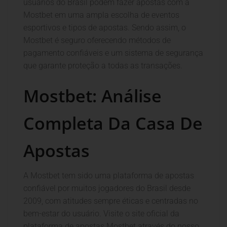
usuários do Brasil podem fazer apostas com a
Mostbet em uma ampla escolha de eventos
esportivos e tipos de apostas. Sendo assim, o
Mostbet é seguro oferecendo métodos de
pagamento confiáveis e um sistema de segurança
que garante proteção a todas as transações.
Mostbet: Análise
Completa Da Casa De
Apostas
A Mostbet tem sido uma plataforma de apostas
confiável por muitos jogadores do Brasil desde
2009, com atitudes sempre éticas e centradas no
bem-estar do usuário. Visite o site oficial da
plataforma de apostas Mostbet através do nosso