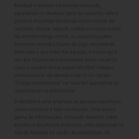
Mostbet é extenso e bastante recheado,
agradando os diversos tipos de usuários, nele é
possível encontrar temáticas como corrida de
cachorro, sinuca, squash, xadrez e muitos outros.
Na Mostbet bingo online, os usuários podem
encontrar variados títulos do jogo, escolhendo
entre eles o que mais lhe agradar, a live bingo é
um dos títulos mais procurados pelos usuários.
Caso o usuário tenha algum Mostbet códigos
promocionais, ele deverá inseri-lo no campo
“Código promocional” na hora em que estiver se
cadastrando na plataforma.
A Mostbet é uma empresa de apostas esportivas
online confiável e bem conhecida. Uma ampla
gama de informações, incluindo detalhes sobre
eventos e resultados anteriores, está disponível no
site da Mostbet na seção de estatísticas. Os