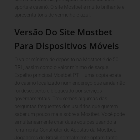
sports e casinò. O site Mostbet é muito brilhante e
apresenta tons de vermelho e azul.
Versão Do Site Mostbet
Para Dispositivos Móveis
O valor mínimo de depósito na Mostbet é de 50
BRL, assim como o valor mínimo de saque.
Espelho principal Mostbet PT – uma cópia exata
do casino localizado num endereço que ainda não
foi descoberto e bloqueado por serviços
governamentais. Trouxemos algumas das
perguntas frequentes dos usuários que querem
saber um pouco mais sobre a Mostbet. Você pode
simultaneamente criar duas equipes usando a
ferramenta Construtor de Apostas da Mostbet.
Jogadores do Brasil normalmente optam tanto