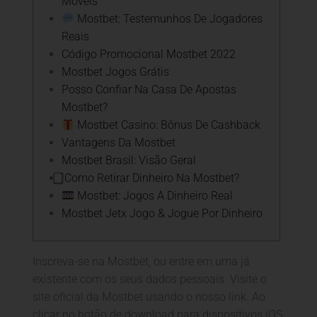
Móveis
Mostbet: Testemunhos De Jogadores
Reais
Código Promocional Mostbet 2022
Mostbet Jogos Grátis
Posso Confiar Na Casa De Apostas
Mostbet?
Mostbet Casino: Bônus De Cashback
Vantagens Da Mostbet
Mostbet Brasil: Visão Geral
⃣ Como Retirar Dinheiro Na Mostbet?
Mostbet: Jogos A Dinheiro Real
Mostbet Jetx Jogo & Jogue Por Dinheiro
Inscreva-se na Mostbet, ou entre em uma já
existente com os seus dados pessoais. Visite o
site oficial da Mostbet usando o nosso link. Ao
clicar no botão de download para dispositivos iOS,