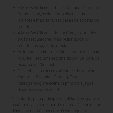
A MostBet é licenciada pela Curacao Gaming
Commission, assim como diversas das
maiores e mais famosas casas de apostas do
mundo.
A MostBet é licenciada por Curaçao, um dos
órgãos reguladores mais respeitados no
mundo dos jogos de apostas.
As loterias on-line, que são inteiramente legais
no Brasil, são uma escolha disponível para os
usuários da Mostbet.
Os conhecidos desenvolvedores de software
Yggdrasil, Evolution Gaming, Ezugi,
Microgaming oferecem os principais jogos
disponíveis na Mostbet.
No entanto, para participar do affiliate program, o
usuário deverá corresponder a uma série de regras
dispostas no mostbet.com. O catálogo da