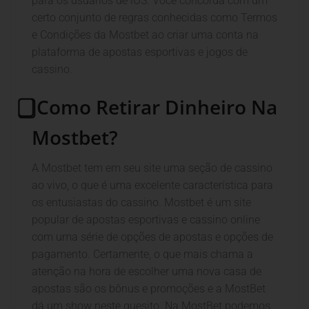
para os usuários de iOS. Você concorda com um
certo conjunto de regras conhecidas como Termos
e Condições da Mostbet ao criar uma conta na
plataforma de apostas esportivas e jogos de
cassino.
⃣ Como Retirar Dinheiro Na
Mostbet?
A Mostbet tem em seu site uma seção de cassino
ao vivo, o que é uma excelente característica para
os entusiastas do cassino. Mostbet é um site
popular de apostas esportivas e cassino online
com uma série de opções de apostas e opções de
pagamento. Certamente, o que mais chama a
atenção na hora de escolher uma nova casa de
apostas são os bônus e promoções e a MostBet
dá um show neste quesito. Na MostBet podemos