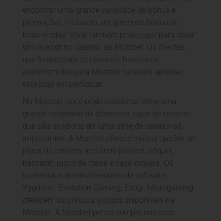
encontrar uma grande variedade de bônus e
promoções, incluindo um generoso bônus de
boas-vindas. Você também pode jogar para obter
um jackpot no cassino da Mostbet. Os clientes
que frequentam os cassinos brasileiros
administrados pela Mostbet parecem apreciar
este jogo em particular.
Na Mostbet, você pode selecionar entre uma
grande variedade de diferentes jogos de cassino
que são divididos em uma série de categorias
importantes. A Mostbet oferece muitas opções de
jogos de cassino, incluindo jackpot, pôquer,
baccarat, jogos de mesa e caça-níqueis. Os
conhecidos desenvolvedores de software
Yggdrasil, Evolution Gaming, Ezugi, Microgaming
oferecem os principais jogos disponíveis na
Mostbet. A Mostbet pensa sempre nos seus