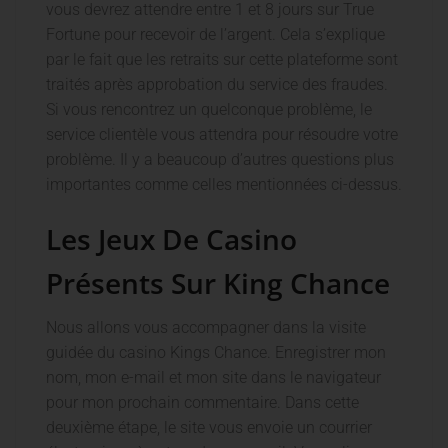
vous devrez attendre entre 1 et 8 jours sur True
Fortune pour recevoir de l’argent. Cela s’explique
par le fait que les retraits sur cette plateforme sont
traités après approbation du service des fraudes.
Si vous rencontrez un quelconque problème, le
service clientèle vous attendra pour résoudre votre
problème. Il y a beaucoup d’autres questions plus
importantes comme celles mentionnées ci-dessus.
Les Jeux De Casino
Présents Sur King Chance
Nous allons vous accompagner dans la visite
guidée du casino Kings Chance. Enregistrer mon
nom, mon e-mail et mon site dans le navigateur
pour mon prochain commentaire. Dans cette
deuxième étape, le site vous envoie un courrier