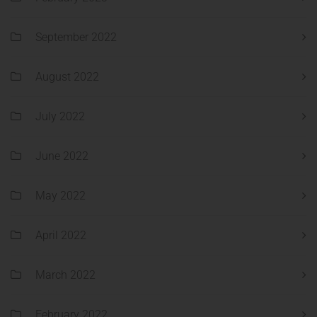
September 2022
August 2022
July 2022
June 2022
May 2022
April 2022
March 2022
February 2022