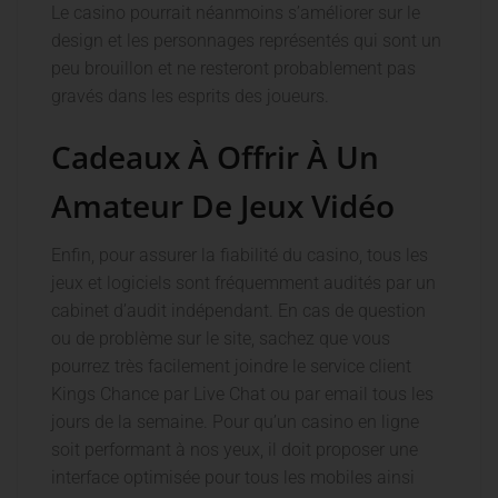
Le casino pourrait néanmoins s’améliorer sur le
design et les personnages représentés qui sont un
peu brouillon et ne resteront probablement pas
gravés dans les esprits des joueurs.
Cadeaux À Offrir À Un
Amateur De Jeux Vidéo
Enfin, pour assurer la fiabilité du casino, tous les
jeux et logiciels sont fréquemment audités par un
cabinet d’audit indépendant. En cas de question
ou de problème sur le site, sachez que vous
pourrez très facilement joindre le service client
Kings Chance par Live Chat ou par email tous les
jours de la semaine. Pour qu’un casino en ligne
soit performant à nos yeux, il doit proposer une
interface optimisée pour tous les mobiles ainsi