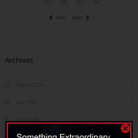
Prev
Next
Archives
August 2026
July 2026
June 2026
May 2026