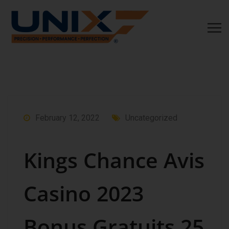
February 12, 2022
Uncategorized
Kings Chance Avis
Casino 2023
Bonus Gratuits 25