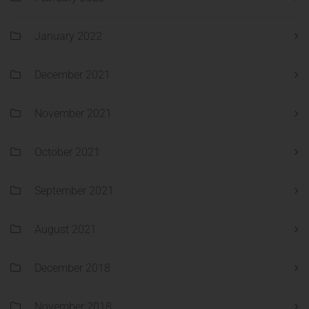
January 2022
December 2021
November 2021
October 2021
September 2021
August 2021
December 2018
November 2018