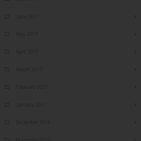
June 2017
May 2017
April 2017
March 2017
February 2017
January 2017
December 2016
November 2016