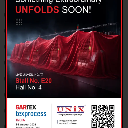
April 2026
March 2026
February 2026
January 2026
December 2025
November 2025
October 2025
October 2023