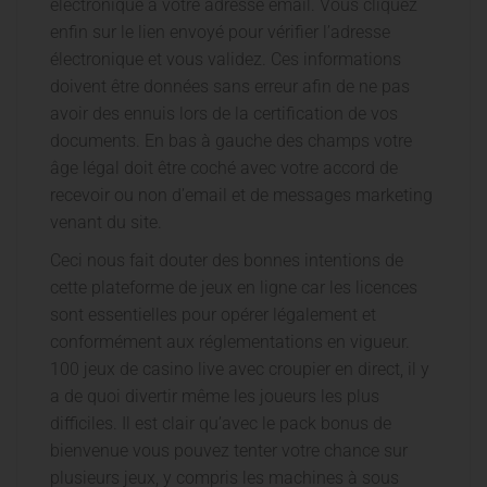
électronique à votre adresse email. Vous cliquez
enfin sur le lien envoyé pour vérifier l’adresse
électronique et vous validez. Ces informations
doivent être données sans erreur afin de ne pas
avoir des ennuis lors de la certification de vos
documents. En bas à gauche des champs votre
âge légal doit être coché avec votre accord de
recevoir ou non d’email et de messages marketing
venant du site.
Ceci nous fait douter des bonnes intentions de
cette plateforme de jeux en ligne car les licences
sont essentielles pour opérer légalement et
conformément aux réglementations en vigueur.
100 jeux de casino live avec croupier en direct, il y
a de quoi divertir même les joueurs les plus
difficiles. Il est clair qu’avec le pack bonus de
bienvenue vous pouvez tenter votre chance sur
plusieurs jeux, y compris les machines à sous