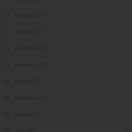
February 2018
January 2018
December 2017
November 2017
October 2017
September 2017
August 2017
July 2017