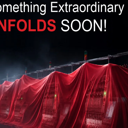
т, потребуется указать логин и пароль, а также
помнить пароль».
ита эквивалентна 20 долларам.
по ссылке из пакета с акцией.
деньги, процесс снятия может занять до двух
 второй день, процесс отменяется, и вам
 ждет уже четвертый день и начинает терять
ои деньги. В нижней части
pin up
мобильной
ия про упрощенную версию. Представлены
орыми сотрудничает администрация игровой
 всех доступных игр, позволяет открыть поиск,
йдерами на сайте.
ого сайта встречается на территории отдельных
айты-дубли ежедневно, чтобы обеспечить всех
орталу. Какой бы ни был хороший и
да нуждается в грамотной рекламе. Перед тем