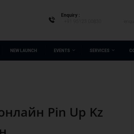
Enquiry :
+91 95123 00830
enqu
NEW LAUNCH
EVENTS
SERVICES
C
онлайн Pin Up Kz
ан