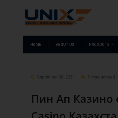
HOME
ABOUT US
PRODUCTS
September 28, 2021
Uncategorized
Пин Ап Казино 
Сasino Казахст