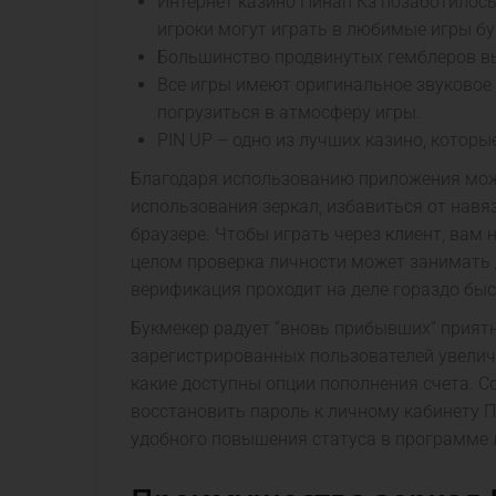
Интернет казино Пинап Кз позаботилось
игроки могут играть в любимые игры бу
Большинство продвинутых гемблеров в
Все игры имеют оригинальное звуковое
погрузиться в атмосферу игры.
PIN UP – одно из лучших казино, которы
Благодаря использованию приложения мож
использования зеркал, избавиться от навя
браузере. Чтобы играть через клиент, вам 
целом проверка личности может занимать д
верификация проходит на деле гораздо быс
Букмекер радует “вновь прибывших” прият
зарегистрированных пользователей увелич
какие доступны опции пополнения счета. С
восстановить пароль к личному кабинету П
удобного повышения статуса в программе 