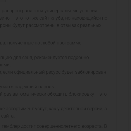
 распространяются универсальные условия
но — это тот же сайт клуба, но находящийся по
ороны будут рассмотрены в отзывах реальных
тва, полученные по любой программе
цию для себя, рекомендуется подробно
иями.
, если официальный ресурс будет заблокирован
думать надежный пароль.
 раз автоматически обходить блокировку – это
.
 ассортимент услуг, как у десктопной версии, а
 сайта.
 гемблер достиг совершеннолетнего возраста. В