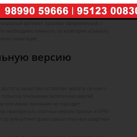
ер телефона. Я не играю во все слоты, но очень
то классный автомат, красиво оформленный, с
ты необходимо кликнуть по категории «Скачать
 меню навигации.
льную версию
 доступа зачастую оставляет желать лучшего.
 только в отношении бесплатных версий
ем или иным причинам не подходит
но приобретать платные версии прокси- и VPN-
in Up впечатляет даже самых опытных азартных