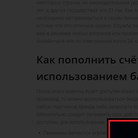
некоторых странах на законодательном уро
лет, в других государствах это 21 год. Как
необходимо авторизоваться в своем личном
потому что это отличное казино. Служба по
вам в решении любых вопросов или проблем
онлайн-чате или по электронной почте 24 ча
Как пополнить счёт
использованием б
После этого новичку будет доступен бонус 
промокод, то можно воспользоваться безд
сайтах партнеров бренда либо запросить б
Обязательно следует проверить срок дейст
доступны для использования.
Пинкоины являются игровой валютой, к