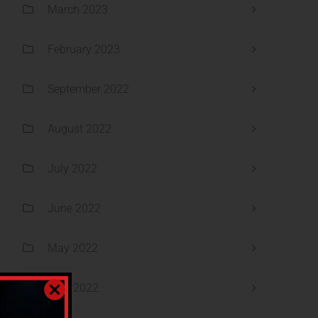
March 2023
February 2023
September 2022
August 2022
July 2022
June 2022
May 2022
April 2022