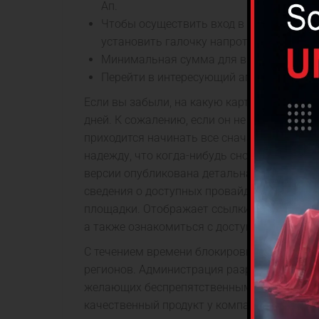
Ап.
Чтобы осуществить вход в личный кабине
установить галочку напротив опции «за
Минимальная сумма для внесения депоз
Перейти в интересующий аппарат можно 
Если вы забыли, на какую карту вы внесли 
дней. К сожалению, если он не завершен на
приходится начинать все сначала. Мой друг
надежду, что когда-нибудь снова увидит св
версии опубликована детальная информац
сведения о доступных провайдерах, с кот
площадки. Отображает ссылки на категории
а также ознакомиться с доступными прова
С течением времени блокировка официальн
регионов. Администрация разрабатывает с
желающих беспрепятственным доступом к п
качественный продукт у компании, он всег