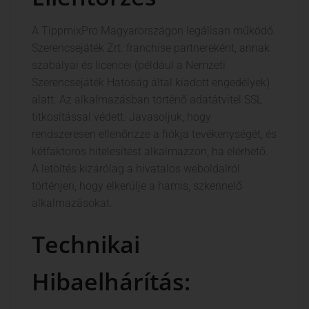
A TippmixPro Magyarországon legálisan működő
Szerencsejáték Zrt. franchise partnereként, annak
szabályai és licencei (például a Nemzeti
Szerencsejáték Hatóság által kiadott engedélyek)
alatt. Az alkalmazásban történő adatátvitel SSL
titkosítással védett. Javasoljuk, hogy
rendszeresen ellenőrizze a fiókja tevékenységét, és
kétfaktoros hitelesítést alkalmazzon, ha elérhető.
A letöltés kizárólag a hivatalos weboldalról
történjen, hogy elkerülje a hamis, szkennelő
alkalmazásokat.
Technikai
Hibaelhárítás: