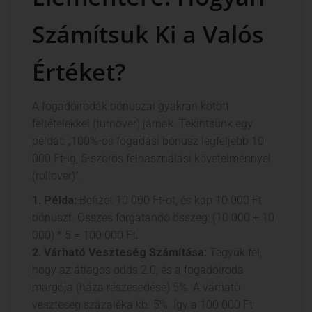
Számítsuk Ki a Valós
Értéket?
A fogadóirodák bónuszai gyakran kötött
feltételekkel (turnover) járnak. Tekintsünk egy
példát: „100%-os fogadási bónusz legfeljebb 10
000 Ft-ig, 5-szörös felhasználási követelménnyel
(rollover)”.
1. Példa:
Befizet 10 000 Ft-ot, és kap 10 000 Ft
bónuszt. Összes forgatandó összeg: (10 000 + 10
000) * 5 = 100 000 Ft.
2. Várható Veszteség Számítása:
Tegyük fel,
hogy az átlagos odds 2.0, és a fogadóiroda
margója (háza részesedése) 5%. A várható
veszteség százaléka kb. 5%. Így a 100 000 Ft