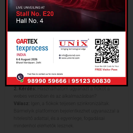
(Gyakran Ismételt
Kérdések)
1. Kérdés:
Teljesen ingyenes a
tippmixpro
letöltés
és használat?
Válasz:
Igen, maga az alkalmazás letöltése és
használata teljesen ingyenes. Csak a tényleges
fogadásokhoz és a számla feltöltéséhez
szükséges pénzeszközök.
2. Kérdés:
Használhatom ugyanazt a fiókot a
webes verzióban és az alkalmazásban?
Válasz:
Igen, a fiókok teljesen szinkronizáltak.
Bármelyik platformon bejelentkezhet ugyanazzal a
hitelesítő adattal, és a egyenlege, fogadásai
mindenhol elérhetők lesznek.