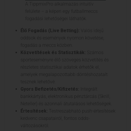
A TippmixPro alkalmazás intuitív
felülete – a képen egy futballmeccs
fogadási lehetőségei láthatók.
Élő Fogadás (Live Betting):
Valós idejű
oddsok és események nyomon követése,
fogadás a meccs közben.
Közvetítések és Statisztikák:
Számos
sporteseményre élő szöveges közvetítés és
részletes statisztikai adatok érhetők el,
amelyek megalapozottabb döntéshozatalt
tesznek lehetővé.
Gyors Befizetés/Kifizetés:
Integrált
bankkártyás, elektronikus pénztárcás (Skrill,
Neteller) és azonnali átutalásos lehetőségek.
Értesítések:
Testreszabható push-értesítések
kedvenc csapatairól, fontos odds-
változásokról.