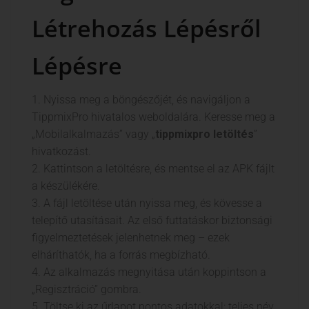
Létrehozás Lépésről
Lépésre
1. Nyissa meg a böngészőjét, és navigáljon a
TippmixPro hivatalos weboldalára. Keresse meg a
„Mobilalkalmazás” vagy „
tippmixpro letöltés
”
hivatkozást.
2. Kattintson a letöltésre, és mentse el az APK fájlt
a készülékére.
3. A fájl letöltése után nyissa meg, és kövesse a
telepítő utasításait. Az első futtatáskor biztonsági
figyelmeztetések jelenhetnek meg – ezek
elháríthatók, ha a forrás megbízható.
4. Az alkalmazás megnyitása után koppintson a
„Regisztráció” gombra.
5. Töltse ki az űrlapot pontos adatokkal: teljes név,