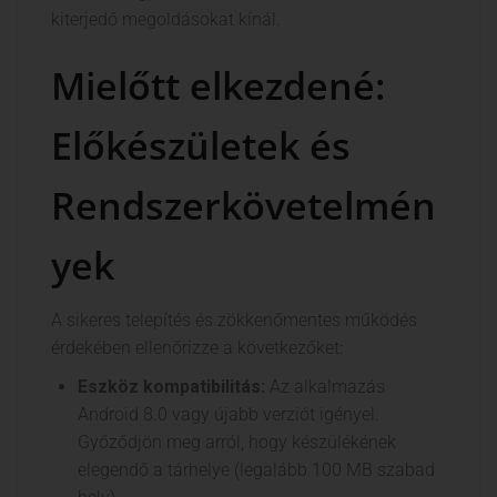
kiterjedő megoldásokat kínál.
Mielőtt elkezdené:
Előkészületek és
Rendszerkövetelmén
yek
A sikeres telepítés és zökkenőmentes működés
érdekében ellenőrizze a következőket:
Eszköz kompatibilitás:
Az alkalmazás
Android 8.0 vagy újabb verziót igényel.
Győződjön meg arról, hogy készülékének
elegendő a tárhelye (legalább 100 MB szabad