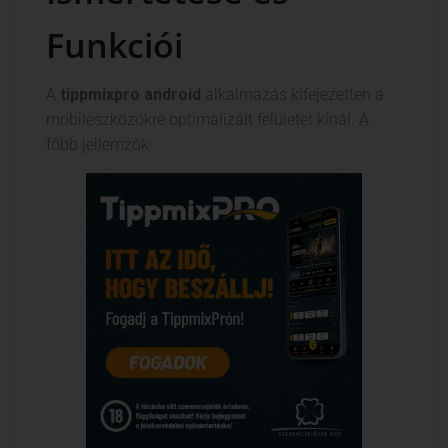
Funkciói
A
tippmixpro android
alkalmazás kifejezetten a
mobileszközökre optimalizált felületet kínál. A
főbb jellemzők: