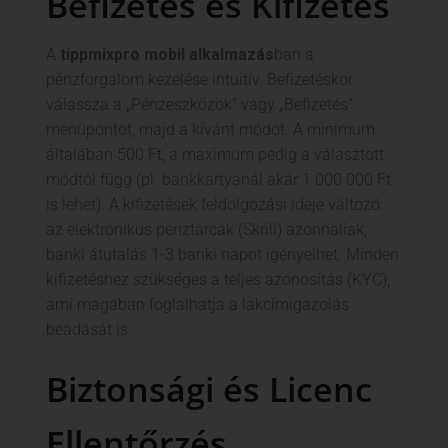
Befizetés és Kifizetés
A
tippmixpro mobil alkalmazás
ban a
pénzforgalom kezelése intuitív. Befizetéskor
válassza a „Pénzeszközök” vagy „Befizetés”
menüpontot, majd a kívánt módot. A minimum
általában 500 Ft, a maximum pedig a választott
módtól függ (pl. bankkártyánál akár 1 000 000 Ft
is lehet). A kifizetések feldolgozási ideje változó:
az elektronikus pénztárcák (Skrill) azonnaliak,
banki átutalás 1-3 banki napot igényelhet. Minden
kifizetéshez szükséges a teljes azonosítás (KYC),
ami magában foglalhatja a lakcímigazolás
beadását is.
Biztonsági és Licenc
Ellentőrzés