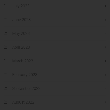
July 2023
June 2023
May 2023
April 2023
March 2023
February 2023
September 2022
August 2022