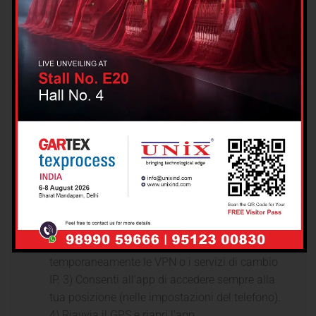
App non si apre / Si blocca:
1) Riavvia il
dispositivo. 2) Verifica la connessione internet.
3) Vai nelle impostazioni del telefono > App >
Unibet > “Cancella cache” (NON “Cancella
dati”). 4) Disinstalla e reinstalla l’app.
Errore di Login:
1) Controlla di usare il nome
utente (non l’email, a meno che non sia quello
configurato). 2) Usa la funzione “Password
dimenticata”. 3) Assicurati che l’account non
sia stato temporaneamente bloccato per troppi
tentativi errati.
Errore GPS / “Non sei in Italia”:
1) Attiva il
GPS ad alta precisione. 2) Disattiva
temporaneamente le VPN o i servizi di cambio
IP. 3) Consenti all’app di accedere sempre alla
tua posizione (nelle impostazioni del telefono).
4) Riavvia il GPS e riapri l’app.