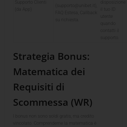
Supporto Clienti
disposizione
(supporto@unibet.it),
(da App)
il tuo ID
FAQ Estesa, Callback
utente
su richiesta.
quando
contatti il
supporto.
Strategia Bonus:
Matematica dei
Requisiti di
Scommessa (WR)
I bonus non sono soldi gratis, ma credito
vincolato. Comprenderne la matematica è