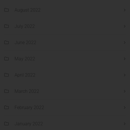
August 2022
July 2022
June 2022
May 2022
April 2022
March 2022
February 2022
January 2022