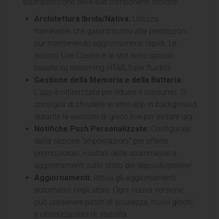
scomposizione delle sue componenti critiche:
Architettura Ibrida/Nativa:
Utilizza
framework che garantiscono alte prestazioni
pur mantenendo aggiornamenti rapidi. Le
sezioni Live Casino e le slot sono spesso
basate su streaming HTML5 per fluidità.
Gestione della Memoria e della Batteria:
L’app è ottimizzata per ridurre il consumo. Si
consiglia di chiudere le altre app in background
durante le sessioni di gioco live per evitare lag.
Notifiche Push Personalizzate:
Configurale
dalla sezione “Impostazioni” per offerte
promozionali, risultati delle scommesse e
aggiornamenti sullo stato dei depositi/prelievi.
Aggiornamenti:
Attiva gli aggiornamenti
automatici negli store. Ogni nuova versione
può contenere patch di sicurezza, nuovi giochi
e ottimizzazioni di stabilità.