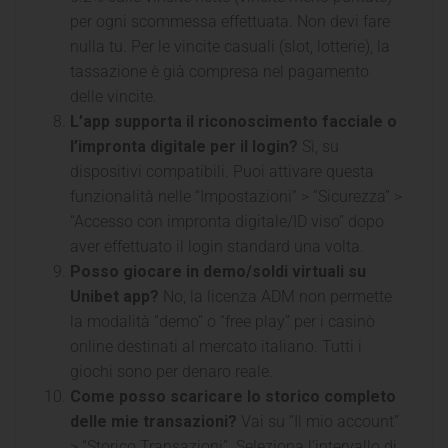
per ogni scommessa effettuata. Non devi fare
nulla tu. Per le vincite casuali (slot, lotterie), la
tassazione è già compresa nel pagamento
delle vincite.
L’app supporta il riconoscimento facciale o
l’impronta digitale per il login?
Sì, su
dispositivi compatibili. Puoi attivare questa
funzionalità nelle “Impostazioni” > “Sicurezza” >
“Accesso con impronta digitale/ID viso” dopo
aver effettuato il login standard una volta.
Posso giocare in demo/soldi virtuali su
Unibet app?
No, la licenza ADM non permette
la modalità “demo” o “free play” per i casinò
online destinati al mercato italiano. Tutti i
giochi sono per denaro reale.
Come posso scaricare lo storico completo
delle mie transazioni?
Vai su “Il mio account”
> “Storico Transazioni”. Seleziona l’intervallo di