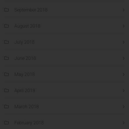
September 2018
August 2018
July 2018
June 2018
May 2018
April 2018
March 2018
February 2018