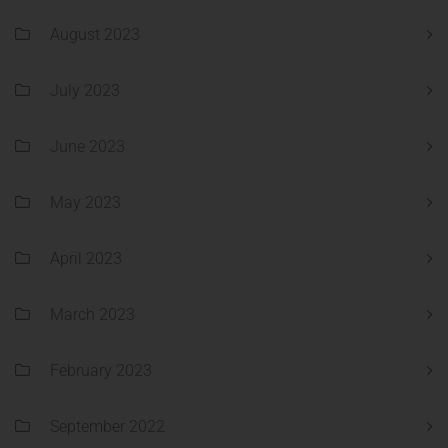
August 2023
July 2023
June 2023
May 2023
April 2023
March 2023
February 2023
September 2022