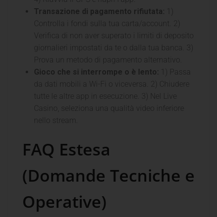
Transazione di pagamento rifiutata:
1)
Controlla i fondi sulla tua carta/account. 2)
Verifica di non aver superato i limiti di deposito
giornalieri impostati da te o dalla tua banca. 3)
Prova un metodo di pagamento alternativo.
Gioco che si interrompe o è lento:
1) Passa
da dati mobili a Wi-Fi o viceversa. 2) Chiudere
tutte le altre app in esecuzione. 3) Nel Live
Casino, seleziona una qualità video inferiore
nello stream.
FAQ Estesa
(Domande Tecniche e
Operative)