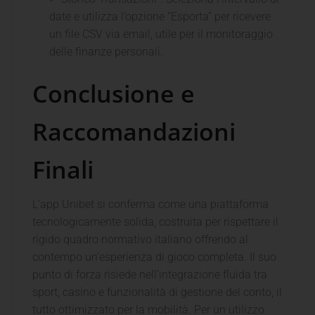
date e utilizza l’opzione “Esporta” per ricevere
un file CSV via email, utile per il monitoraggio
delle finanze personali.
Conclusione e
Raccomandazioni
Finali
L’app Unibet si conferma come una piattaforma
tecnologicamente solida, costruita per rispettare il
rigido quadro normativo italiano offrendo al
contempo un’esperienza di gioco completa. Il suo
punto di forza risiede nell’integrazione fluida tra
sport, casino e funzionalità di gestione del conto, il
tutto ottimizzato per la mobilità. Per un utilizzo