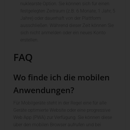
nuklearste Option. Sie können sich für einen
festgelegten Zeitraum (z.B. 6 Monate, 1 Jahr, 5
Jahre) oder dauerhaft von der Plattform
ausschließen. Während dieser Zeit können Sie
sich nicht anmelden oder ein neues Konto
erstellen.
FAQ
Wo finde ich die mobilen
Anwendungen?
Für Mobilgeräte steht in der Regel eine für alle
Geräte optimierte Website oder eine progressive
Web App (PWA) zur Verfügung. Sie können diese
über den mobilen Browser aufrufen und bei