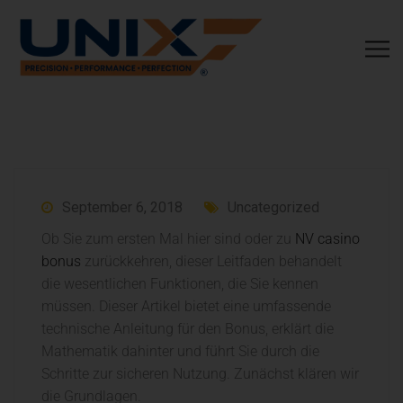
September 6, 2018
Uncategorized
Ob Sie zum ersten Mal hier sind oder zu
NV casino
bonus
zurückkehren, dieser Leitfaden behandelt
die wesentlichen Funktionen, die Sie kennen
müssen. Dieser Artikel bietet eine umfassende
technische Anleitung für den Bonus, erklärt die
Mathematik dahinter und führt Sie durch die
Schritte zur sicheren Nutzung. Zunächst klären wir
die Grundlagen.