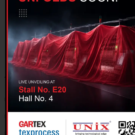
Prev
Next
Archives
August 2026
July 2026
June 2026