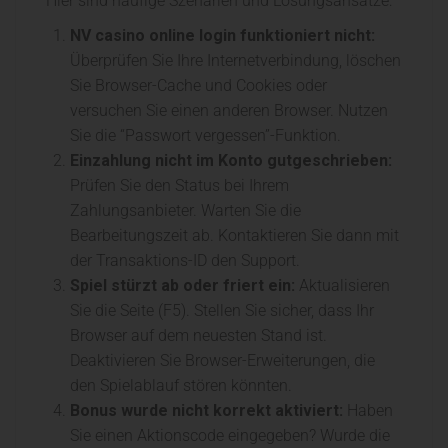
Hier sind häufige Szenarien und Lösungsansätze:
NV casino online login funktioniert nicht:
Überprüfen Sie Ihre Internetverbindung, löschen
Sie Browser-Cache und Cookies oder
versuchen Sie einen anderen Browser. Nutzen
Sie die “Passwort vergessen”-Funktion.
Einzahlung nicht im Konto gutgeschrieben:
Prüfen Sie den Status bei Ihrem
Zahlungsanbieter. Warten Sie die
Bearbeitungszeit ab. Kontaktieren Sie dann mit
der Transaktions-ID den Support.
Spiel stürzt ab oder friert ein:
Aktualisieren
Sie die Seite (F5). Stellen Sie sicher, dass Ihr
Browser auf dem neuesten Stand ist.
Deaktivieren Sie Browser-Erweiterungen, die
den Spielablauf stören könnten.
Bonus wurde nicht korrekt aktiviert:
Haben
Sie einen Aktionscode eingegeben? Wurde die