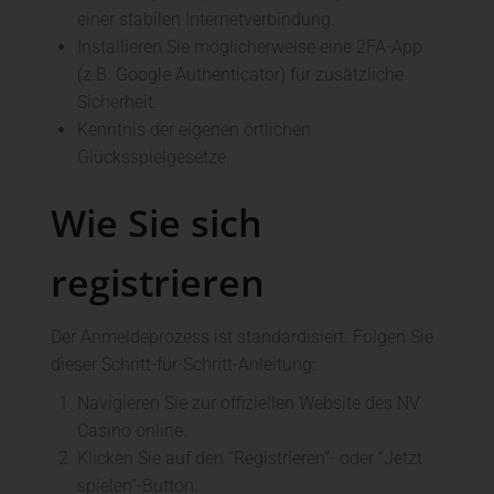
einer stabilen Internetverbindung.
Installieren Sie möglicherweise eine 2FA-App
(z.B. Google Authenticator) für zusätzliche
Sicherheit.
Kenntnis der eigenen örtlichen
Glücksspielgesetze.
Wie Sie sich
registrieren
Der Anmeldeprozess ist standardisiert. Folgen Sie
dieser Schritt-für-Schritt-Anleitung:
Navigieren Sie zur offiziellen Website des NV
Casino online.
Klicken Sie auf den “Registrieren”- oder “Jetzt
spielen”-Button.