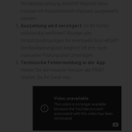
Mindesteinzahlung erreicht? Manche Boni
müssen im Kassenbereich manuell ausgewählt
werden.
Auszahlung wird verzögert:
Ist Ihr Konto
vollständig verifiziert? Wurden alle
Umsatzbedingungen für eventuelle Boni erfüllt?
Die Bearbeitungszeit beginnt oft erst nach
manueller Prüfung aller Unterlagen.
Technische Fehlermeldung in der App:
Haben Sie die neueste Version der PWA?
Starten Sie Ihr Gerät neu.