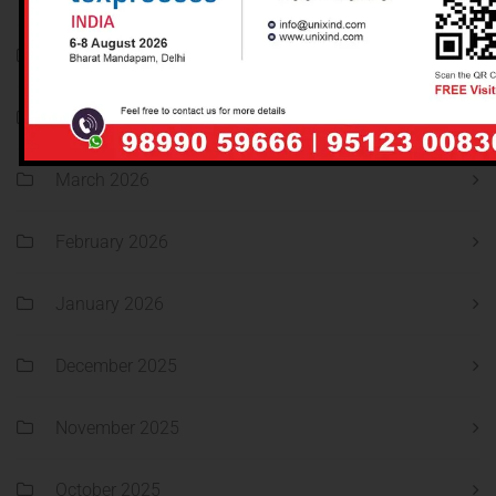
May 2026
April 2026
March 2026
February 2026
January 2026
December 2025
November 2025
October 2025