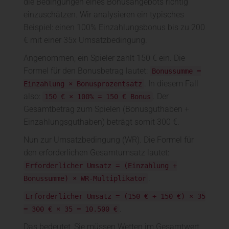
die Bedingungen eines Bonusangebots richtig
einzuschätzen. Wir analysieren ein typisches
Beispiel: einen 100% Einzahlungsbonus bis zu 200
€ mit einer 35x Umsatzbedingung.
Angenommen, ein Spieler zahlt 150 € ein. Die
Formel für den Bonusbetrag lautet:
Bonussumme =
. In diesem Fall
Einzahlung × Bonusprozentsatz
also:
. Der
150 € × 100% = 150 € Bonus
Gesamtbetrag zum Spielen (Bonusguthaben +
Einzahlungsguthaben) beträgt somit 300 €.
Nun zur Umsatzbedingung (WR). Die Formel für
den erforderlichen Gesamtumsatz lautet:
Erforderlicher Umsatz = (Einzahlung +
.
Bonussumme) × WR-Multiplikator
Erforderlicher Umsatz = (150 € + 150 €) × 35
.
= 300 € × 35 = 10.500 €
Das bedeutet, Sie müssen Wetten im Gesamtwert