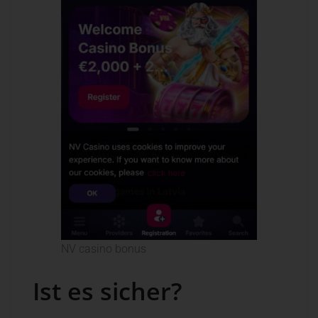
NV casino bonus
Ist es sicher?