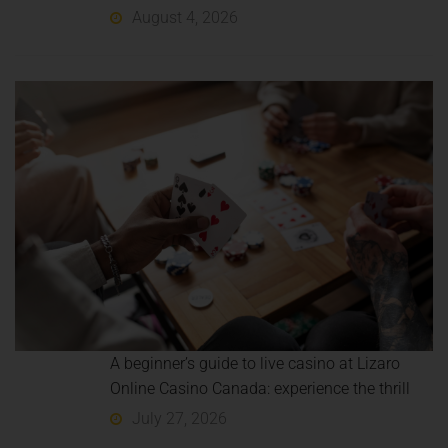
August 4, 2026
A beginner’s guide to live casino at Lizaro
Online Casino Canada: experience the thrill
July 27, 2026