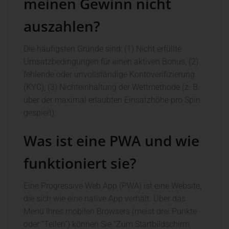
meinen Gewinn nicht
auszahlen?
Die häufigsten Gründe sind: (1) Nicht erfüllte
Umsatzbedingungen für einen aktiven Bonus, (2)
fehlende oder unvollständige Kontoverifizierung
(KYC), (3) Nichteinhaltung der Wettmethode (z. B.
über der maximal erlaubten Einsatzhöhe pro Spin
gespielt).
Was ist eine PWA und wie
funktioniert sie?
Eine Progressive Web App (PWA) ist eine Website,
die sich wie eine native App verhält. Über das
Menü Ihres mobilen Browsers (meist drei Punkte
oder “Teilen”) können Sie “Zum Startbildschirm