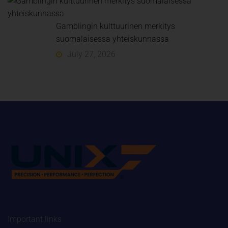
Gamblingin kulttuurinen merkitys
suomalaisessa yhteiskunnassa
July 27, 2026
Important links