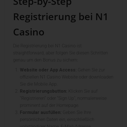
Step-by-Step
Registrierung bei N1
Casino
Die Registrierung bei N1 Casino ist
straightforward, aber folgen Sie diesen Schritten
genau um den Bonus zu sichern:
Website oder App Access:
Gehen Sie zur
offiziellen N1 Casino Website oder downloaden
Sie die Mobile App.
Registrierungsbutton:
Klicken Sie auf
“Registrieren” oder “Sign Up”, normalerweise
prominent auf der Homepage.
Formular ausfüllen:
Geben Sie Ihre
persönlichen Daten ein, einschließlich
vollständiger Name, E-Mail-Adresse,