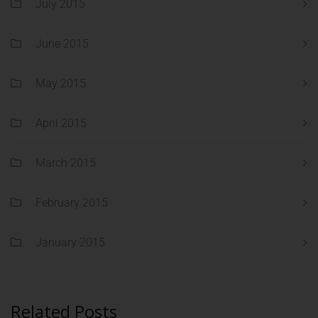
July 2015
June 2015
May 2015
April 2015
March 2015
February 2015
January 2015
Related Posts