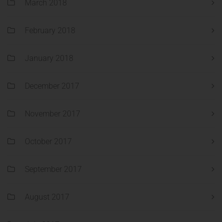
March 2018
February 2018
January 2018
December 2017
November 2017
October 2017
September 2017
August 2017