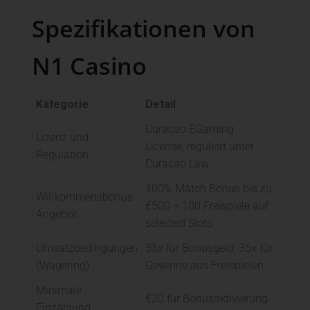
Spezifikationen von
N1 Casino
Kategorie
Detail
Curacao EGaming
Lizenz und
License, reguliert unter
Regulation
Curacao Law
100% Match Bonus bis zu
Willkommensbonus
€500 + 100 Freispiele auf
Angebot
selected Slots
Umsatzbedingungen
35x für Bonusgeld, 35x für
(Wagering)
Gewinne aus Freispielen
Minimale
€20 für Bonusaktivierung
Einzahlung