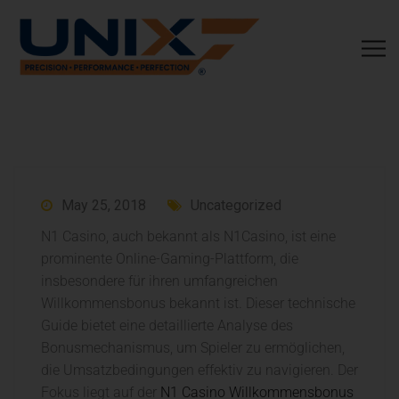
May 25, 2018
Uncategorized
N1 Casino, auch bekannt als N1Casino, ist eine
prominente Online-Gaming-Plattform, die
insbesondere für ihren umfangreichen
Willkommensbonus bekannt ist. Dieser technische
Guide bietet eine detaillierte Analyse des
Bonusmechanismus, um Spieler zu ermöglichen,
die Umsatzbedingungen effektiv zu navigieren. Der
Fokus liegt auf der
N1 Casino Willkommensbonus