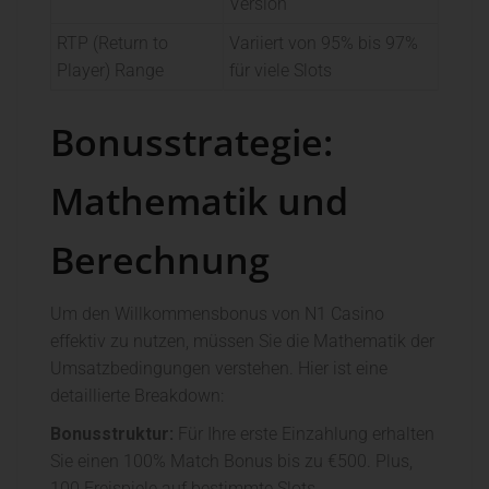
Version
RTP (Return to
Variiert von 95% bis 97%
Player) Range
für viele Slots
Bonusstrategie:
Mathematik und
Berechnung
Um den Willkommensbonus von N1 Casino
effektiv zu nutzen, müssen Sie die Mathematik der
Umsatzbedingungen verstehen. Hier ist eine
detaillierte Breakdown:
Bonusstruktur:
Für Ihre erste Einzahlung erhalten
Sie einen 100% Match Bonus bis zu €500. Plus,
100 Freispiele auf bestimmte Slots.