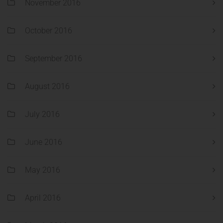
November 2016
October 2016
September 2016
August 2016
July 2016
June 2016
May 2016
April 2016