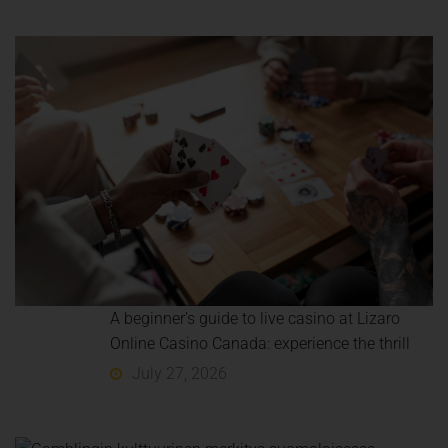
A beginner’s guide to live casino at Lizaro
Online Casino Canada: experience the thrill
July 27, 2026