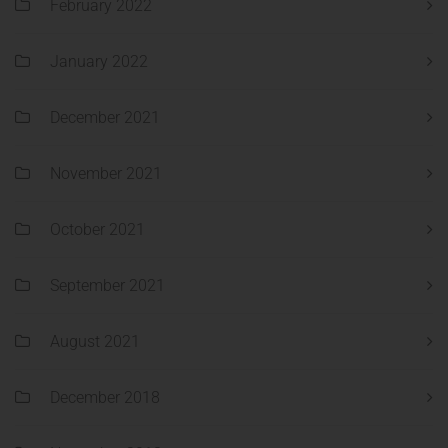
February 2022
January 2022
December 2021
November 2021
October 2021
September 2021
August 2021
December 2018