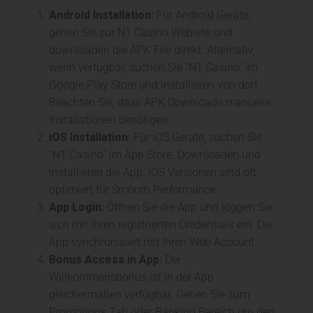
Android Installation:
Für Android Geräte,
gehen Sie zur N1 Casino Website und
downloaden die APK File direkt. Alternativ,
wenn verfügbar, suchen Sie “N1 Casino” im
Google Play Store und installieren von dort.
Beachten Sie, dass APK Downloads manuelle
Installationen benötigen.
iOS Installation:
Für iOS Geräte, suchen Sie
“N1 Casino” im App Store. Downloaden und
installieren die App. iOS Versionen sind oft
optimiert für Smooth Performance.
App Login:
Öffnen Sie die App und loggen Sie
sich mit Ihren registrierten Credentials ein. Die
App synchronisiert mit Ihren Web Account.
Bonus Access in App:
Der
Willkommensbonus ist in der App
gleichermaßen verfügbar. Gehen Sie zum
Promotions Tab oder Banking Bereich um den