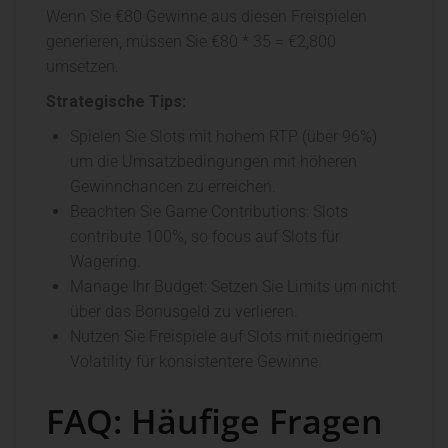
Wenn Sie €80 Gewinne aus diesen Freispielen
generieren, müssen Sie €80 * 35 = €2,800
umsetzen.
Strategische Tips:
Spielen Sie Slots mit hohem RTP (über 96%)
um die Umsatzbedingungen mit höheren
Gewinnchancen zu erreichen.
Beachten Sie Game Contributions: Slots
contribute 100%, so focus auf Slots für
Wagering.
Manage Ihr Budget: Setzen Sie Limits um nicht
über das Bonusgeld zu verlieren.
Nutzen Sie Freispiele auf Slots mit niedrigem
Volatility für konsistentere Gewinne.
FAQ: Häufige Fragen