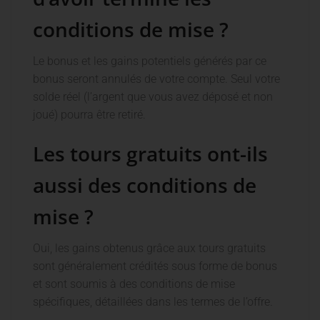
conditions de mise ?
Le bonus et les gains potentiels générés par ce
bonus seront annulés de votre compte. Seul votre
solde réel (l’argent que vous avez déposé et non
joué) pourra être retiré.
Les tours gratuits ont-ils
aussi des conditions de
mise ?
Oui, les gains obtenus grâce aux tours gratuits
sont généralement crédités sous forme de bonus
et sont soumis à des conditions de mise
spécifiques, détaillées dans les termes de l’offre.