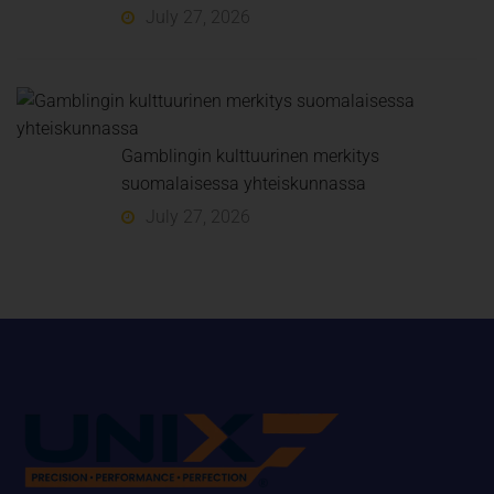
July 27, 2026
Gamblingin kulttuurinen merkitys
suomalaisessa yhteiskunnassa
July 27, 2026