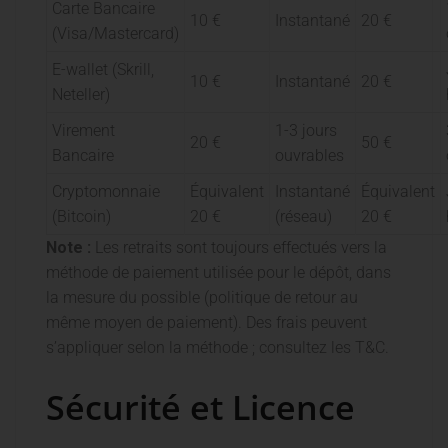
Carte Bancaire
10 €
Instantané
20 €
(Visa/Mastercard)
E-wallet (Skrill,
10 €
Instantané
20 €
Neteller)
Virement
1-3 jours
20 €
50 €
Bancaire
ouvrables
Cryptomonnaie
Équivalent
Instantané
Équivalent
(Bitcoin)
20 €
(réseau)
20 €
Note :
Les retraits sont toujours effectués vers la
méthode de paiement utilisée pour le dépôt, dans
la mesure du possible (politique de retour au
même moyen de paiement). Des frais peuvent
s’appliquer selon la méthode ; consultez les T&C.
Sécurité et Licence