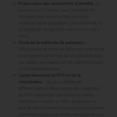
Préparation des documents d’identité :
Le
processus KYC (Know Your Customer) est
standard. Ayez sous la main une pièce
d’identité valide (passeport, carte d’identité) et
un justificatif de domicile récent (moins de 3
mois).
Choix de la méthode de paiement :
Sélectionnez un mode de dépôt qui correspond
à vos besoins en termes de rapidité et de frais.
Les cartes, les e-wallets et les cryptomonnaies
sont souvent proposés.
Compréhension du RTP et de la
contribution :
Les jeux contribuent
différemment au remplissage des conditions
de mise (wagering). Les machines à sous
contribuent souvent à 100%, tandis que les
jeux de table comme le blackjack ou la roulette
contribuent beaucoup moins, voire pas du tout.