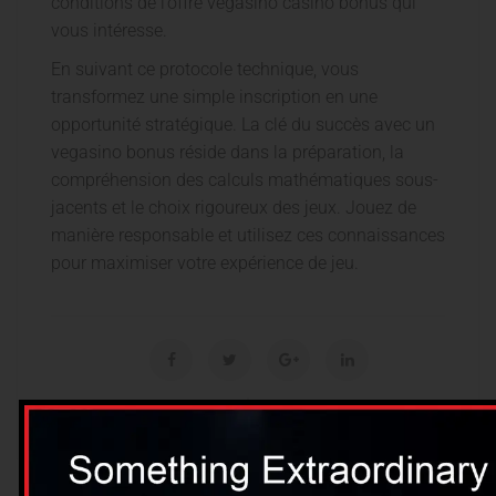
conditions de l’offre vegasino casino bonus qui
vous intéresse.
En suivant ce protocole technique, vous
transformez une simple inscription en une
opportunité stratégique. La clé du succès avec un
vegasino bonus réside dans la préparation, la
compréhension des calculs mathématiques sous-
jacents et le choix rigoureux des jeux. Jouez de
manière responsable et utilisez ces connaissances
pour maximiser votre expérience de jeu.
Prev
Next