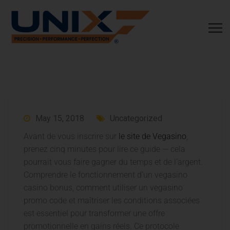
May 15, 2018
Uncategorized
Avant de vous inscrire sur
le site de Vegasino
,
prenez cinq minutes pour lire ce guide — cela
pourrait vous faire gagner du temps et de l’argent.
Comprendre le fonctionnement d’un vegasino
casino bonus, comment utiliser un vegasino
promo code et maîtriser les conditions associées
est essentiel pour transformer une offre
promotionnelle en gains réels. Ce protocole