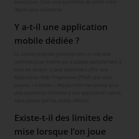
annulation. Cela vous permettra de retirer votre
dépôt sans contrainte.
Y a-t-il une application
mobile dédiée ?
Le casino propose généralement un site web
optimisé pour mobile qui s’adapte parfaitement à
tous les écrans. Il peut également offrir une
Application Web Progressive (PWA) que vous
pouvez « installer » depuis votre navigateur pour
une expérience similaire à une application native,
sans passer par les stores officiels.
Existe-t-il des limites de
mise lorsque l’on joue