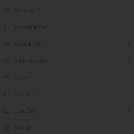
December 2017
November 2017
October 2017
September 2017
August 2017
July 2017
June 2017
May 2017