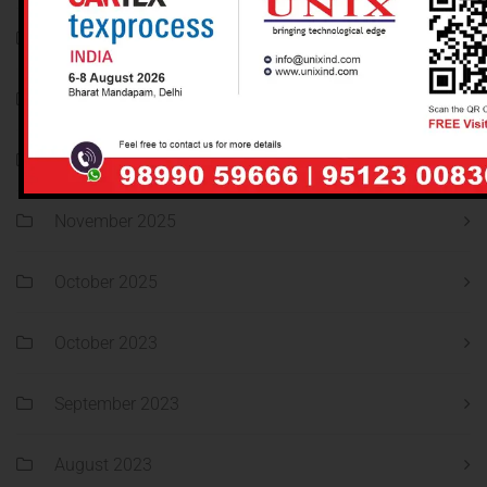
February 2026
January 2026
December 2025
November 2025
October 2025
October 2023
September 2023
August 2023