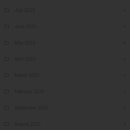
July 2023
June 2023
May 2023
April 2023
March 2023
February 2023
September 2022
August 2022