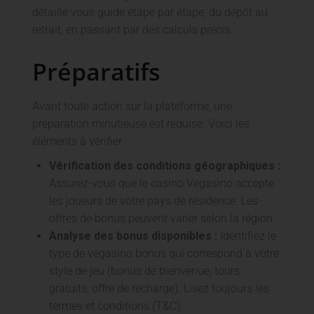
détaillé vous guide étape par étape, du dépôt au
retrait, en passant par des calculs précis.
Préparatifs
Avant toute action sur la plateforme, une
préparation minutieuse est requise. Voici les
éléments à vérifier :
Vérification des conditions géographiques :
Assurez-vous que le casino Vegasino accepte
les joueurs de votre pays de résidence. Les
offres de bonus peuvent varier selon la région.
Analyse des bonus disponibles :
Identifiez le
type de vegasino bonus qui correspond à votre
style de jeu (bonus de bienvenue, tours
gratuits, offre de recharge). Lisez toujours les
termes et conditions (T&C).