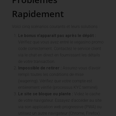
Rapidement
Voici cinq scénarios courants et leurs solutions :
Le bonus n’apparaît pas après le dépôt :
Vérifiez que vous avez entré le vegasino promo
code correctement. Contactez le service client
via le chat en direct en fournissant les détails
de votre transaction.
Impossible de retirer :
Assurez-vous d’avoir
rempli toutes les conditions de mise
(wagering). Vérifiez que votre compte est
entièrement vérifié (processus KYC terminé).
Le site se bloque ou plante :
Videz le cache
de votre navigateur. Essayez d’accéder au site
via son application web progressive (PWA) ou
utilisez un autre navigateur (Chrome, Firefox).