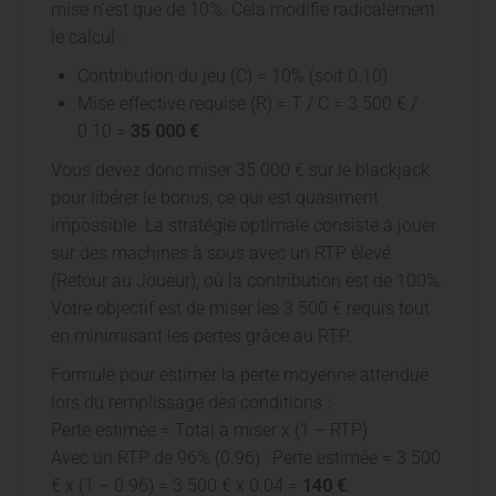
mise n’est que de 10%. Cela modifie radicalement
le calcul :
Contribution du jeu (C) = 10% (soit 0.10)
Mise effective requise (R) = T / C = 3 500 € /
0.10 =
35 000 €
Vous devez donc miser 35 000 € sur le blackjack
pour libérer le bonus, ce qui est quasiment
impossible. La stratégie optimale consiste à jouer
sur des machines à sous avec un RTP élevé
(Retour au Joueur), où la contribution est de 100%.
Votre objectif est de miser les 3 500 € requis tout
en minimisant les pertes grâce au RTP.
Formule pour estimer la perte moyenne attendue
lors du remplissage des conditions :
Perte estimée = Total à miser x (1 – RTP)
Avec un RTP de 96% (0.96) : Perte estimée = 3 500
€ x (1 – 0.96) = 3 500 € x 0.04 =
140 €
.