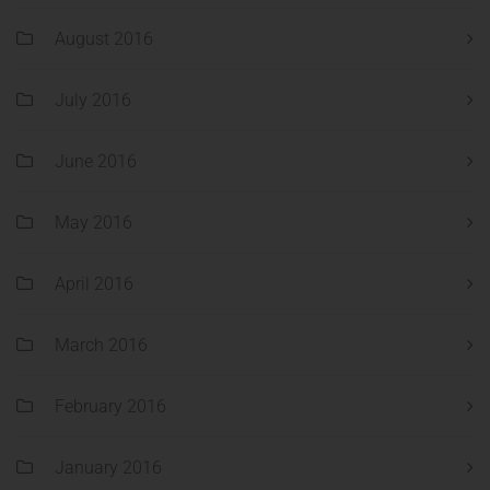
August 2016
July 2016
June 2016
May 2016
April 2016
March 2016
February 2016
January 2016