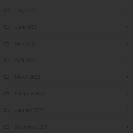
July 2022
June 2022
May 2022
April 2022
March 2022
February 2022
January 2022
December 2021