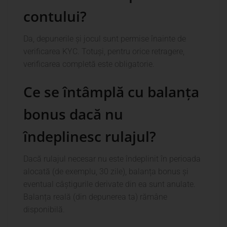
contului?
Da, depunerile și jocul sunt permise înainte de
verificarea KYC. Totuși, pentru orice retragere,
verificarea completă este obligatorie.
Ce se întâmplă cu balanța
bonus dacă nu
îndeplinesc rulajul?
Dacă rulajul necesar nu este îndeplinit în perioada
alocată (de exemplu, 30 zile), balanța bonus și
eventual câștigurile derivate din ea sunt anulate.
Balanța reală (din depunerea ta) rămâne
disponibilă.