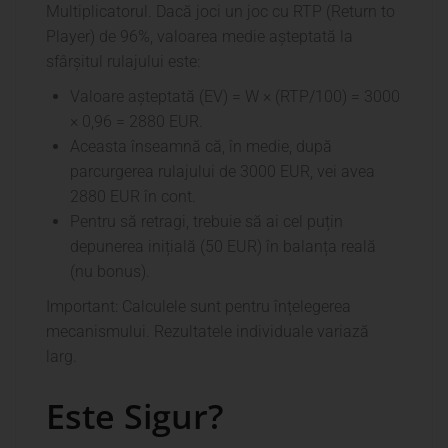
Multiplicatorul. Dacă joci un joc cu RTP (Return to
Player) de 96%, valoarea medie așteptată la
sfârșitul rulajului este:
Valoare așteptată (EV) = W × (RTP/100) = 3000
× 0,96 = 2880 EUR.
Aceasta înseamnă că, în medie, după
parcurgerea rulajului de 3000 EUR, vei avea
2880 EUR în cont.
Pentru să retragi, trebuie să ai cel puțin
depunerea inițială (50 EUR) în balanța reală
(nu bonus).
Important: Calculele sunt pentru înțelegerea
mecanismului. Rezultatele individuale variază
larg.
Este Sigur?