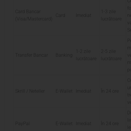
C
fo
Card Bancar
1-3 zile
Card
Imediat
n
(Visa/Mastercard)
lucrătoare
v
S
P
m
1-2 zile
2-5 zile
Transfer Bancar
Banking
ve
lucrătoare
lucrătoare
m
p
C
u
Skrill / Neteller
E-Wallet
Imediat
În 24 ore
t
ve
D
li
PayPal
E-Wallet
Imediat
În 24 ore
l