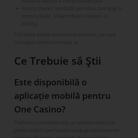
evaluare realistă a comportamentului.
Reality checks: Notificări periodice care apar în
timpul jocului, afișând durata sesiunii și
bilanțul.
Folosește aceste instrumente proactiv; ele sunt
concepute pentru protecția ta.
Ce Trebuie să Ştii
Este disponibilă o
aplicație mobilă pentru
One Casino?
Platforma principală este un website optimizat
pentru mobil, care funcționează pe orice browser