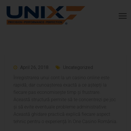
April 26, 2018
Uncategorized
Înregistrarea unui cont la un casino online este
rapidă, dar cunoașterea exactă a ce aștepți la
fiecare pas economisește timp și frustrare.
Această structură permite să te concentrezi pe joc
și să evite eventuale probleme administrative.
Această ghidare practică explică fiecare aspect
tehnic pentru o experiență în One Casino România.