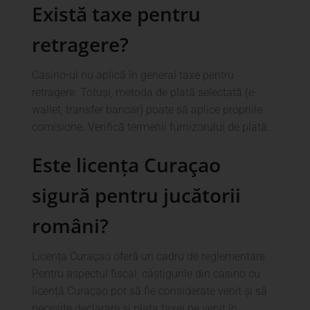
Există taxe pentru
retragere?
Casino-ul nu aplică în general taxe pentru
retragere. Totuși, metoda de plată selectată (e-
wallet, transfer bancar) poate să aplice propriile
comisione. Verifică termenii furnizorului de plată.
Este licența Curaçao
sigură pentru jucătorii
români?
Licența Curaçao oferă un cadru de reglementare.
Pentru aspectul fiscal, câștigurile din casino cu
licență Curaçao pot să fie considerate venit și să
necesite declarare și plata taxei pe venit în