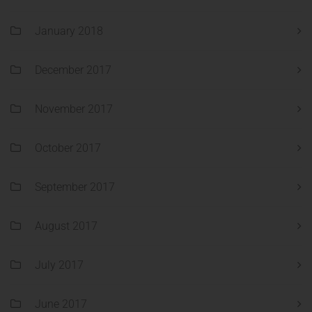
January 2018
December 2017
November 2017
October 2017
September 2017
August 2017
July 2017
June 2017