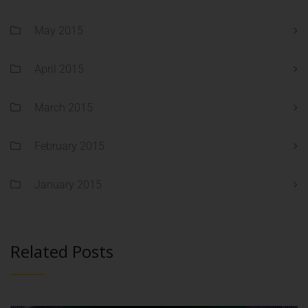
May 2015
April 2015
March 2015
February 2015
January 2015
Related Posts