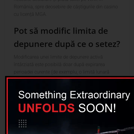
România, spre deosebire de câștigurile din casino
cu licență MGA.
Pot să modific limita de
depunere după ce o setez?
Modificarea unei limite de depunere activă
întârziată este posibilă doar după expirarea
perioadei curente (de exemplu, o limită lunară
poate să fie modificată doar pentru luna
următoare). Pentru creșterea imediată,
contactează suportul.
Cum funcționează
verificarea cu două factori