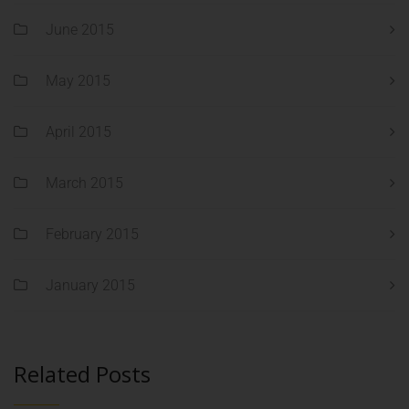
June 2015
May 2015
April 2015
March 2015
February 2015
January 2015
Related Posts