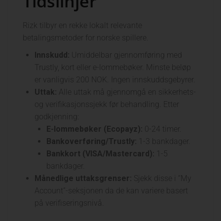
Tidslinjer
Rizk tilbyr en rekke lokalt relevante
betalingsmetoder for norske spillere.
Innskudd:
Umiddelbar gjennomføring med
Trustly, kort eller e-lommebøker. Minste beløp
er vanligvis 200 NOK. Ingen innskuddsgebyrer.
Uttak:
Alle uttak må gjennomgå en sikkerhets-
og verifikasjonssjekk før behandling. Etter
godkjenning:
E-lommebøker (Ecopayz):
0-24 timer.
Bankoverføring/Trustly:
1-3 bankdager.
Bankkort (VISA/Mastercard):
1-5
bankdager.
Månedlige uttaksgrenser:
Sjekk disse i “My
Account”-seksjonen da de kan variere basert
på verifiseringsnivå.