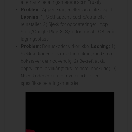
alternativ betalingsmetode som Trustly.
Problem:
Appen krasjer eller laster ikke spill.
Løsning:
1) Slett appens cache/data eller
reinstaller. 2) Sjekk for oppdateringer i App
Store/Google Play. 3. Sørg for minst 1GB ledig
lagringsplass.
Problem:
Bonuskoder virker ikke.
Løsning:
1)
Sjekk at koden er skrevet inn riktig, med store
bokstaver der nødvendig. 2) Bekreft at du
oppfyller alle vilkår (f.eks. minste innskudd). 3)
Noen koder er kun for nye kunder eller
spesifikke betalingsmetoder.