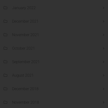
January 2022
December 2021
November 2021
October 2021
September 2021
August 2021
December 2018
November 2018