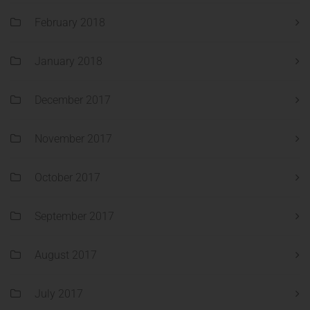
February 2018
January 2018
December 2017
November 2017
October 2017
September 2017
August 2017
July 2017