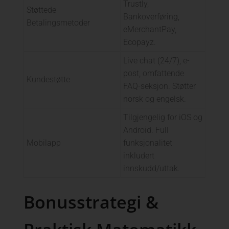
Trustly,
Støttede
Bankoverføring,
Betalingsmetoder
eMerchantPay,
Ecopayz.
Live chat (24/7), e-
post, omfattende
Kundestøtte
FAQ-seksjon. Støtter
norsk og engelsk.
Tilgjengelig for iOS og
Android. Full
Mobilapp
funksjonalitet
inkludert
innskudd/uttak.
Bonusstrategi &