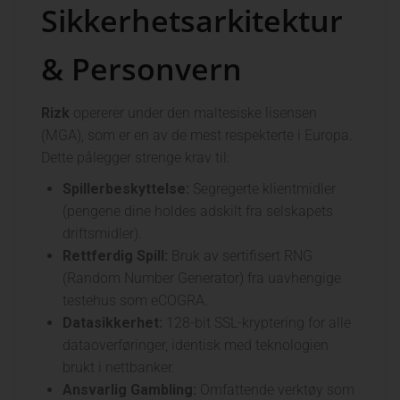
Sikkerhetsarkitektur
& Personvern
Rizk
opererer under den maltesiske lisensen
(MGA), som er en av de mest respekterte i Europa.
Dette pålegger strenge krav til:
Spillerbeskyttelse:
Segregerte klientmidler
(pengene dine holdes adskilt fra selskapets
driftsmidler).
Rettferdig Spill:
Bruk av sertifisert RNG
(Random Number Generator) fra uavhengige
testehus som eCOGRA.
Datasikkerhet:
128-bit SSL-kryptering for alle
dataoverføringer, identisk med teknologien
brukt i nettbanker.
Ansvarlig Gambling:
Omfattende verktøy som