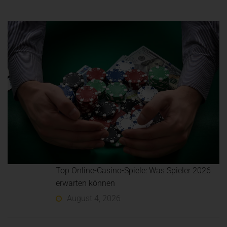
Top Online-Casino-Spiele: Was Spieler 2026
erwarten können
August 4, 2026