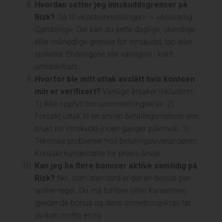
Hvordan setter jeg innskuddsgrenser på
Rizk?
Gå til «Kontoinnstillinger» -> «Ansvarlig
Gambling». Der kan du sette daglige, ukentlige
eller månedlige grenser for innskudd, tap eller
spilletid. Endringene trer vanligvis i kraft
umiddelbart.
Hvorfor ble mitt uttak avslått hvis kontoen
min er verifisert?
Vanlige årsaker inkluderer:
1) Ikke oppfylt bonusomsetningskrav. 2)
Forsøkt uttak til en annen betalingsmetode enn
brukt for innskudd (noen ganger påkrevd). 3)
Tekniske problemer hos betalingsleverandøren.
Kontakt kundestøtte for presis årsak.
Kan jeg ha flere bonuser aktive samtidig på
Rizk?
Nei, som standard er det en-bonus-per-
spiller-regel. Du må fullføre (eller kansellere)
gjeldende bonus og dens omsetningskrav før
du kan motta en ny.