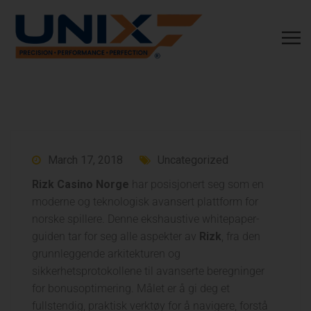
March 17, 2018
Uncategorized
Rizk Casino Norge
har posisjonert seg som en
moderne og teknologisk avansert plattform for
norske spillere. Denne ekshaustive whitepaper-
guiden tar for seg alle aspekter av
Rizk
, fra den
grunnleggende arkitekturen og
sikkerhetsprotokollene til avanserte beregninger
for bonusoptimering. Målet er å gi deg et
fullstendig, praktisk verktøy for å navigere, forstå