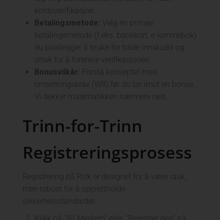
kontoverifikasjon.
Betalingsmetode:
Velg en primær
betalingsmetode (f.eks. bankkort, e-lommebok)
du planlegger å bruke for både innskudd og
uttak for å forenkle verifikasjonen.
Bonusvilkår:
Forstå konseptet med
omsetningskrav (WR) før du tar imot en bonus.
Vi dekker matematikken nærmere ned.
Trinn-for-Trinn
Registreringsprosess
Registrering på Rizk er designet for å være rask,
men robust for å opprettholde
sikkerhetsstandarder.
Klikk på “Bli Medlem” eller “Registrer deg” på