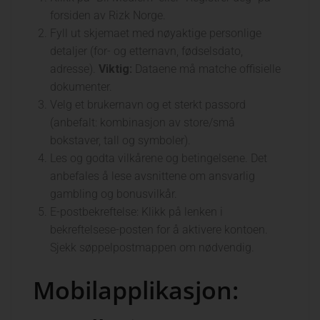
forsiden av Rizk Norge.
Fyll ut skjemaet med nøyaktige personlige
detaljer (for- og etternavn, fødselsdato,
adresse).
Viktig:
Dataene må matche offisielle
dokumenter.
Velg et brukernavn og et sterkt passord
(anbefalt: kombinasjon av store/små
bokstaver, tall og symboler).
Les og godta vilkårene og betingelsene. Det
anbefales å lese avsnittene om ansvarlig
gambling og bonusvilkår.
E-postbekreftelse: Klikk på lenken i
bekreftelsese-posten for å aktivere kontoen.
Sjekk søppelpostmappen om nødvendig.
Mobilapplikasjon: