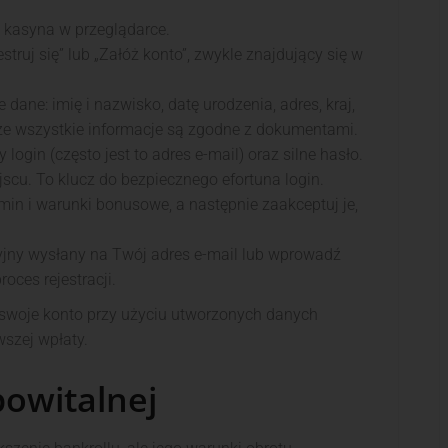
ę kasyna w przeglądarce.
estruj się” lub „Załóż konto”, zwykle znajdujący się w
ane: imię i nazwisko, datę urodzenia, adres, kraj,
, że wszystkie informacje są zgodne z dokumentami.
login (często jest to adres e-mail) oraz silne hasło.
cu. To klucz do bezpiecznego efortuna login.
min i warunki bonusowe, a następnie zaakceptuj je,
cyjny wysłany na Twój adres e-mail lub wprowadź
oces rejestracji.
 swoje konto przy użyciu utworzonych danych
wszej wpłaty.
powitalnej