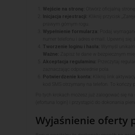
Wejście na stronę:
Otwórz oficjalną stron
Inicjacja rejestracji:
Kliknij przycisk „Zarej
prawym górnym rogu.
Wypełnienie formularza:
Podaj wymagane d
numer telefonu i adres e-mail. Upewnij się
Tworzenie loginu i hasła:
Wymyśl unikalny 
Ważne:
Zapisz te dane w bezpiecznym miejs
Akceptacja regulaminu:
Przeczytaj regula
zaznaczając odpowiednie pola.
Potwierdzenie konta:
Kliknij link aktywa
kod SMS otrzymany na telefon. To kończy pr
Po tych krokach możesz już zalogować się na
(efortuna login) i przystąpić do dokonania pier
Wyjaśnienie oferty 