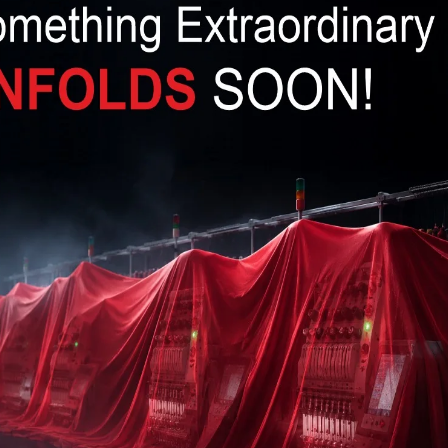
rzeglądarkowy
dostęp do kasyna jest wygodny na każdym
tuna app do pobrania z Google Play czy App Store.
bilnie zoptymalizowaną stronę internetową, która
(PWA). Oznacza to, że po wejściu na stronę przez
esz dodać jej skrót na ekranie głównym.
 aplikacją natywną – szybki dostęp, powiadomienia
tyczna: wpisz swój login i hasło w formularzu na