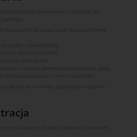
kilka niezbędnych dokumentów i informacji, aby
 kontrolna:
sty, paszport lub prawo jazdy. Będzie potrzebny
nia zgodny z dokumentami.
 możesz otrzymać kod SMS.
tórą masz stały dostęp.
 depozytu i wypłaty zamierzasz korzystać (np. karta,
ę, że jest ona powiązana z Twoim nazwiskiem.
sz cały proces i unikniesz późniejszych opóźnień
tracja
 prosty i intuicyjny. Postępuj zgodnie z poniższymi