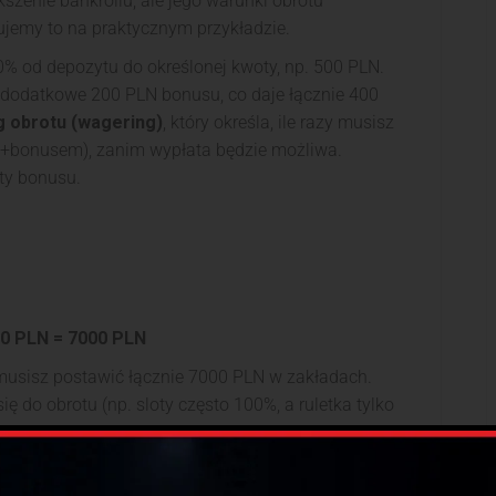
zenie bankrollu, ale jego warunki obrotu
jemy to na praktycznym przykładzie.
% od depozytu do określonej kwoty, np. 500 PLN.
 dodatkowe 200 PLN bonusu, co daje łącznie 400
 obrotu (wagering)
, który określa, ile razy musisz
+bonusem), zanim wypłata będzie możliwa.
ty bonusu.
00 PLN = 7000 PLN
usisz postawić łącznie 7000 PLN w zakładach.
ię do obrotu (np. sloty często 100%, a ruletka tylko
.