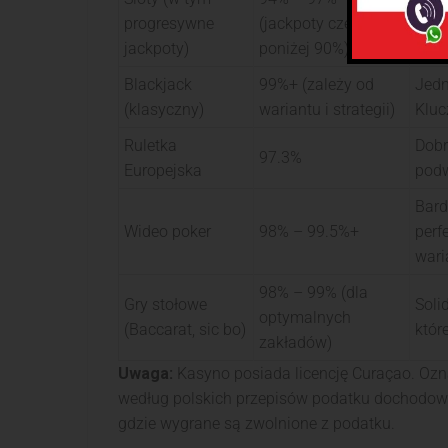
Wybi
progresywne
(jackpoty często
prog
jackpoty)
poniżej 90%)
Blackjack
99%+ (zależy od
Jedn
(klasyczny)
wariantu i strategii)
Kluc
Ruletka
Dobr
97.3%
Europejska
podw
Bard
Wideo poker
98% – 99.5%+
perf
wari
98% – 99% (dla
Gry stołowe
Soli
optymalnych
(Baccarat, sic bo)
któr
zakładów)
Uwaga:
Kasyno posiada licencję Curaçao. Oz
według polskich przepisów podatku dochodowe
gdzie wygrane są zwolnione z podatku.