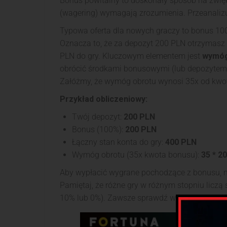
Bonus powitalny to doskonały sposób na zwięks
(wagering) wymagają zrozumienia. Przeanalizu
Typowa oferta dla nowych graczy to bonus 100
Oznacza to, że za depozyt 200 PLN otrzymasz
PLN do gry. Kluczowym elementem jest
wymóg
obrócić środkami bonusowymi (lub depozytem
Załóżmy, że wymóg obrotu wynosi 35x od kwo
Przykład obliczeniowy:
Twój depozyt:
200 PLN
Bonus (100%):
200 PLN
Łączny stan konta do gry:
400 PLN
Wymóg obrotu (35x kwota bonusu):
35 * 2
Aby wypłacić wygrane pochodzące z bonusu, m
Pamiętaj, że różne gry w różnym stopniu liczą s
10% lub 0%). Zawsze sprawdź warunki bonusu