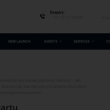
Enquiry :
+91 95123 00830
enqu
NEW LAUNCH
EVENTS
SERVICES
C
prawdziwy test każdej platformy iGaming — ten
ć. Kluczem do sukcesu jest zrozumienie wszystkich
ie wymogów bonusowych.
tartu