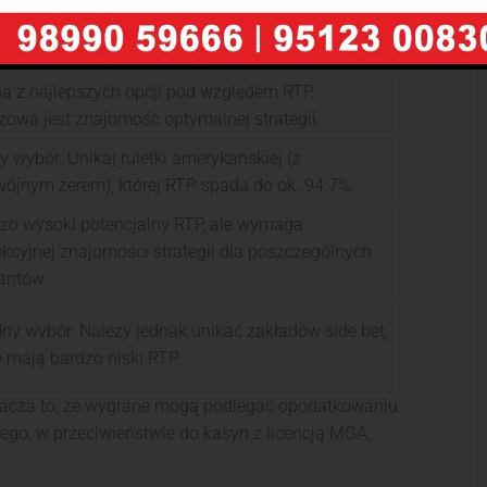
eraj standardowe sloty z RTP >96%. Unikaj gier
resywnych, jeśli zależy Ci na wysokim zwrocie.
a z najlepszych opcji pod względem RTP.
zowa jest znajomość optymalnej strategii.
y wybór. Unikaj ruletki amerykańskiej (z
ójnym zerem), której RTP spada do ok. 94.7%.
zo wysoki potencjalny RTP, ale wymaga
ekcyjnej znajomości strategii dla poszczególnych
antów.
dny wybór. Należy jednak unikać zakładów side bet,
e mają bardzo niski RTP.
nacza to, że wygrane mogą podlegać opodatkowaniu
go, w przeciwieństwie do kasyn z licencją MGA,