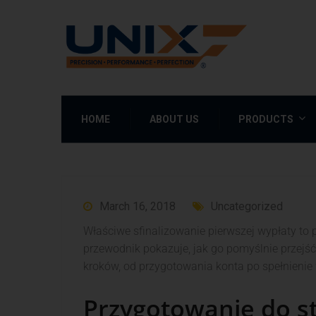
HOME
ABOUT US
PRODUCTS
March 16, 2018
Uncategorized
Właściwe sfinalizowanie pierwszej wypłaty to 
przewodnik pokazuje, jak go pomyślnie przejś
kroków, od przygotowania konta po spełnien
Przygotowanie do s