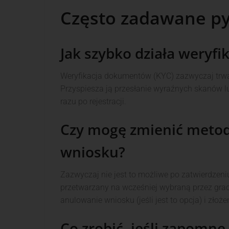
Często zadawane py
Jak szybko działa weryfi
Weryfikacja dokumentów (KYC) zazwyczaj trwa
Przyspiesza ją przesłanie wyraźnych skanów
razu po rejestracji.
Czy mogę zmienić metod
wniosku?
Zazwyczaj nie jest to możliwe po zatwierdzeni
przetwarzany na wcześniej wybraną przez grac
anulowanie wniosku (jeśli jest to opcja) i zło
Co zrobić, jeśli zapomnę