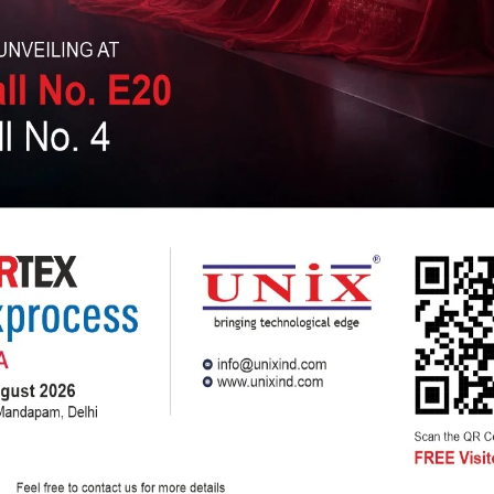
a dwuskładnikowego (2FA) w ustawieniach konta dla
ądzeń mobilnych.
 RTP w grach
 (RTP) między kategoriami gier jest znaczne.
 wpłynąć na Twoją rozgrywkę w dłuższej
omendacja