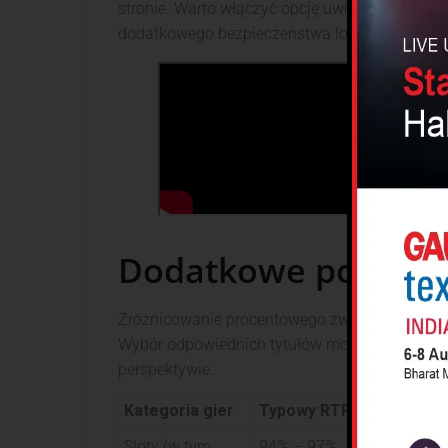
stronie. Warto włączyć opcję uwierzytelniani
dodatkowego bezpieczeństwa logowania z urz
Dodatkowe porady:
Zróżnicowanie procentowego zwrotu dla gracza
Wybór odpowiednich tytułów może pozytywnie
perspektywie.
Kategoria gier
Typowy RTP
Rek
Sloty (w tym
94% – 97%