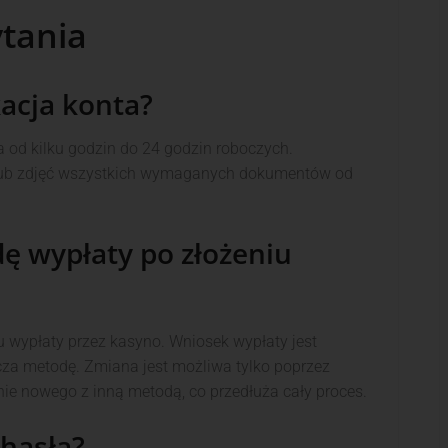
tania
kacja konta?
 od kilku godzin do 24 godzin roboczych.
 lub zdjęć wszystkich wymaganych dokumentów od
ę wypłaty po złożeniu
u wypłaty przez kasyno. Wniosek wypłaty jest
za metodę. Zmiana jest możliwa tylko poprzez
żenie nowego z inną metodą, co przedłuża cały proces.
 hasła?