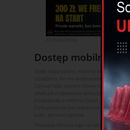
Efortuna online
Dostęp mobilny i p
Dzięki responsywnej, mobilnej wersji strony, 
urządzeniu. Nie ma dedykowanej aplikacji efor
Zamiast tego, operator oferuje nowoczesną, mo
działa jak progresywna aplikacja internetowa 
przeglądarkę w telefonie (Safari, Chrome) moż
Funkcjonalność jest praktycznie identyczna z
push i płynna rozgrywka.
Procedura efortuna login na telefonie jest iden