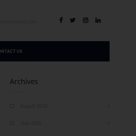
iry@unixind.com
ONTACT US
Archives
August 2026
July 2026