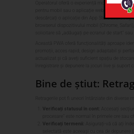
Operatorul oferă o experiență mobilă robustă, ac
pentru mobil sau o aplicație web progresivă (
descărcați o aplicație din App Store sau Google 
browserul dispozitivului mobil (Chrome, Safari), 
solicitare să „adăugați pe ecranul de start” sau s
Această PWA oferă funcționalități aproape ident
promoții, acces rapid, design adaptabil și perf
actualizat și că aveți suficient spațiu de stocar
înregistrare și depunere la jocuri live și suport 
Bine de știut: Retra
Retragerile pot fi uneori întârziate din diverse m
Verificați statusul în cont:
Accesați secțiune
procesare” este normal în primele ore sau ch
Verificați termenii:
Asigurați-vă că ați înde
selectată este aceeași cu cea de depunere (