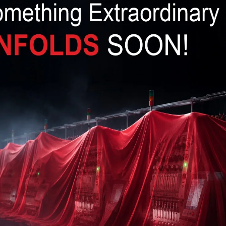
ar mecanismele lor de rulare și retragere sunt
a le utiliza cu succes.
 depozit, unde operatorul vă oferă un procent (de
 anumită limită (de exemplu, 500 RON). Acești boni
ering requirement). Aceasta înseamnă că trebuie să
ri înainte ca orice câștig generat din aceasta să
ța de rulaj în aceeași măsură. Sloturile contribuie de
eta live pot contribui doar 10% sau 20%. Verificați
 bonusului pentru aceste procente specifice.
tetic de 100% până la 400 RON, cu o cerință de rulaj
onus) x Cerința de rulaj