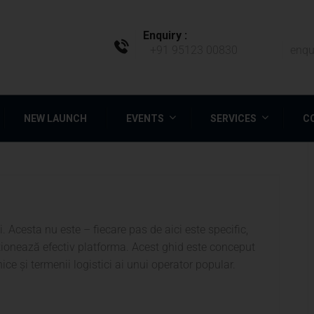
Enquiry :
+91 95123 00830
enqu
NEW LAUNCH
EVENTS
SERVICES
C
 Acesta nu este – fiecare pas de aici este specific,
ționează efectiv platforma. Acest ghid este conceput
ice și termenii logistici ai unui operator popular.