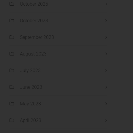
October 2025
October 2023
September 2023
August 2023
July 2023
June 2023
May 2023
April 2023