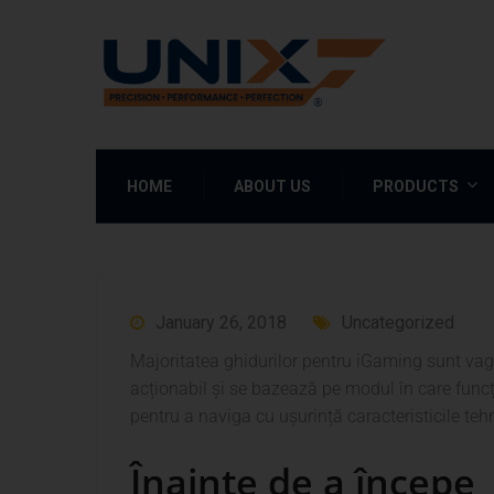
HOME
ABOUT US
PRODUCTS
January 26, 2018
Uncategorized
Majoritatea ghidurilor pentru iGaming sunt vagi.
acționabil și se bazează pe modul în care func
pentru a naviga cu ușurință caracteristicile tehn
Înainte de a începe