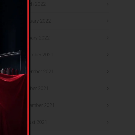
March 2022
February 2022
January 2022
December 2021
November 2021
October 2021
September 2021
August 2021