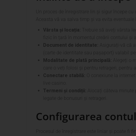
Un proces de înregistrare lin și sigur începe cu
Aceasta vă va salva timp și va evita eventuale 
Vârsta și locația:
Trebuie să aveți vârsta le
fizic în țară în momentul creării contului și a
Document de identitate:
Asigurați-vă că a
(carte de identitate sau pașaport) valabil p
Modalitate de plată principală:
Alegeți o m
care o veți folosi și pentru retrageri, pentru
Conectare stabilă:
O conexiune la internet 
live casino.
Termeni și condiții:
Alocați câteva minute p
legate de bonusuri și retrageri.
Configurarea contul
Procesul de înregistrare este liniar și poate fi f