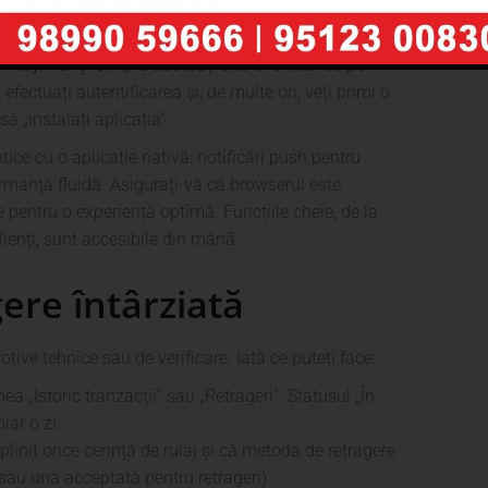
cesibilă în principal printr-un site web optimizat
PWA). Acest lucru înseamnă că nu este nevoie să
Play. Pur și simplu accesați site-ul oficial de pe
efectuați autentificarea și, de multe ori, veți primi o
ă „instalați aplicația”.
ice cu o aplicație nativă: notificări push pentru
ormanță fluidă. Asigurați-vă că browserul este
e pentru o experiență optimă. Funcțiile cheie, de la
clienți, sunt accesibile din mână.
gere întârziată
otive tehnice sau de verificare. Iată ce puteți face:
a „Istoric tranzacții” sau „Retrageri”. Statusul „În
iar o zi.
plinit orice cerință de rulaj și că metoda de retragere
sau una acceptată pentru retrageri).