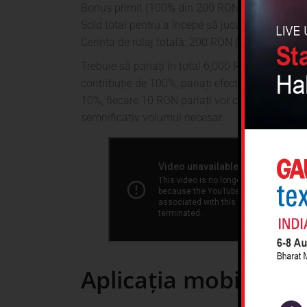
Bonus primit (100% din 200 RON): 200 RON
Sold total pentru a începe să jucați: 400 RON
Cerința de rulaj totală: 200 RON (bonusul) x 3
Trebuie să pariați în total 6,000 RON pentru a în
contribuție de 100%, pariați efectiv 6,000 RON.
10%, fiecare 10 RON pariați vor conta doar ca 1
semnificativ volumul necesar.
Aplicația mobilă