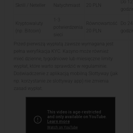
Do 12
Skrill / Neteller
Natychmiast
20 PLN
godzi
1-3
Kryptowaluty
Równowartość
Do 24
potwierdzenia
(np. Bitcoin)
20 PLN
godzi
sieci
Przed pierwszą wypłatą zawsze wymagana jest
pełna weryfikacja KYC. Kasyno może również
mieć dzienne, tygodniowe lub miesięczne limity
wypłat, które warto sprawdzić w regulaminie.
Doświadczenie z aplikacją mobilną Slottyway (jak
np. korzystanie ze slottyway app) nie zmienia
zasad wypłat.