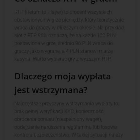
RTP (Return to Player) to procent wszystkich
obstawionych w grze pieniędzy, który teoretycznie
wraca do graczy w dłuższym okresie. Na przykład,
slot z RTP 96% oznacza, że na każde 100 PLN
postawione w grze, średnio 96 PLN wraca do
graczy jako wygrane, a 4 PLN stanowi marżę
kasyna. Warto wybierać gry z wyższym RTP.
Dlaczego moja wypłata
jest wstrzymana?
Najczęstsze przyczyny wstrzymania wypłaty to:
brak pełnej weryfikacji KYC, konieczność
obrócenia bonusu (niespełniony wager),
podejrzenie naruszenia regulaminu lub losowa
kontrola bezpieczeństwa. W takiej sytuacji należy