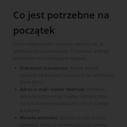
Co jest potrzebne na
początek
Przed rozpoczęciem rejestracji upewnij się, że
spełniasz poniższe warunki. To pozwoli uniknąć
problemów na późniejszych etapach.
Dokument tożsamości:
Ważny dowód
osobisty lub paszport, konieczny do weryfikacji
konta (KYC).
Adres e-mail i numer telefonu:
Unikalne,
aktywne konto e-mail i numer telefonu, który
nie był wcześniej powiązany z innym kontem
w kasynie.
Metoda płatności:
Gotowa do użycia karta
bankowa, konto w serwisie płatności online