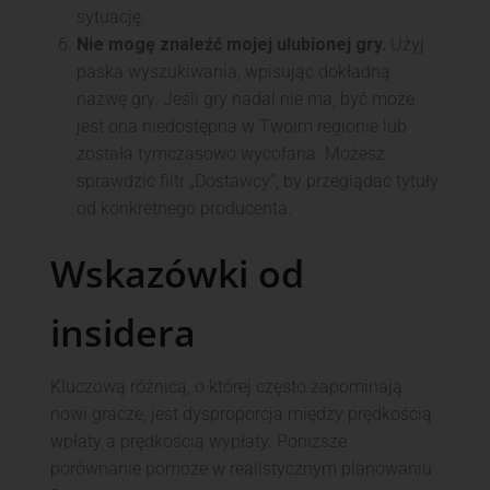
sytuację.
Nie mogę znaleźć mojej ulubionej gry.
Użyj
paska wyszukiwania, wpisując dokładną
nazwę gry. Jeśli gry nadal nie ma, być może
jest ona niedostępna w Twoim regionie lub
została tymczasowo wycofana. Możesz
sprawdzić filtr „Dostawcy”, by przeglądać tytuły
od konkretnego producenta.
Wskazówki od
insidera
Kluczową różnicą, o której często zapominają
nowi gracze, jest dysproporcja między prędkością
wpłaty a prędkością wypłaty. Poniższe
porównanie pomoże w realistycznym planowaniu