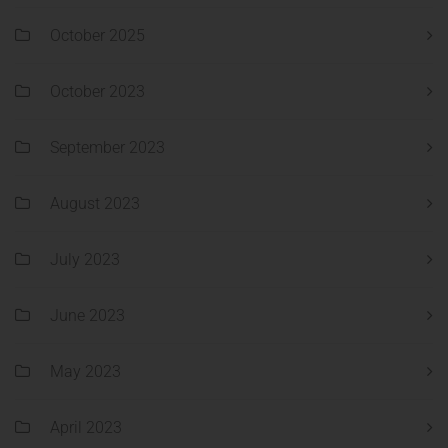
October 2025
October 2023
September 2023
August 2023
July 2023
June 2023
May 2023
April 2023