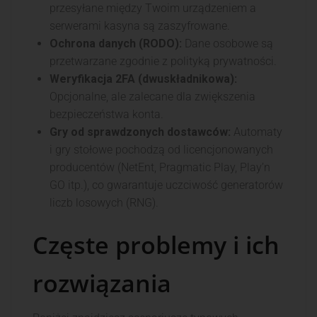
przesyłane między Twoim urządzeniem a
serwerami kasyna są zaszyfrowane.
Ochrona danych (RODO):
Dane osobowe są
przetwarzane zgodnie z polityką prywatności.
Weryfikacja 2FA (dwuskładnikowa):
Opcjonalne, ale zalecane dla zwiększenia
bezpieczeństwa konta.
Gry od sprawdzonych dostawców:
Automaty
i gry stołowe pochodzą od licencjonowanych
producentów (NetEnt, Pragmatic Play, Play’n
GO itp.), co gwarantuje uczciwość generatorów
liczb losowych (RNG).
Częste problemy i ich
rozwiązania