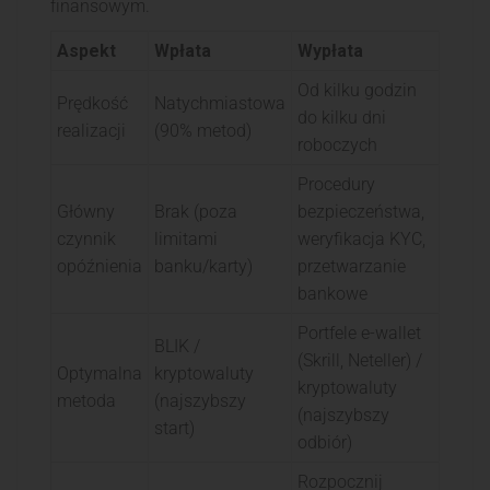
finansowym.
Aspekt
Wpłata
Wypłata
Od kilku godzin
Prędkość
Natychmiastowa
do kilku dni
realizacji
(90% metod)
roboczych
Procedury
Główny
Brak (poza
bezpieczeństwa,
czynnik
limitami
weryfikacja KYC,
opóźnienia
banku/karty)
przetwarzanie
bankowe
Portfele e-wallet
BLIK /
(Skrill, Neteller) /
Optymalna
kryptowaluty
kryptowaluty
metoda
(najszybszy
(najszybszy
start)
odbiór)
Rozpocznij