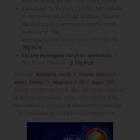
wartość wolnej gry: 20 * 0,50 PLN = 10 PLN.
Zakładając, że wygrasz 15 PLN z tych spinów,
ta kwota również podlega obrotowi. Warunki
dla wygranych z darmowych spinów często
wynoszą np. 50x.
Wymagany obrót dla tej części: 15 PLN * 50 =
750 PLN
.
Łączny wymagany obrót do spełnienia:
8
000 PLN + 750 PLN =
8 750 PLN
.
Formuła:
Wymagany obrót = (Kwota bonusu *
.
Wager_bonus) + (Wygrana z FS * Wager_FS)
Należy czytać regulamin, gdyż gry mogą liczyć się
w różnym stopniu (np. sloty 100%, ruletka 10%).
Nie spełnienie wymogu w określonym czasie (np.
7 dni) prowadzi do utraty bonusu i wygranych.