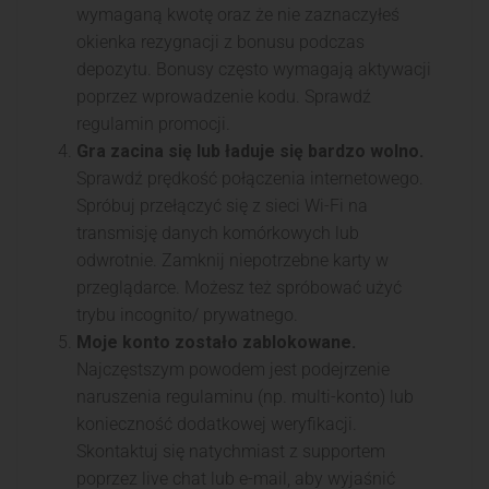
wymaganą kwotę oraz że nie zaznaczyłeś
okienka rezygnacji z bonusu podczas
depozytu. Bonusy często wymagają aktywacji
poprzez wprowadzenie kodu. Sprawdź
regulamin promocji.
Gra zacina się lub ładuje się bardzo wolno.
Sprawdź prędkość połączenia internetowego.
Spróbuj przełączyć się z sieci Wi-Fi na
transmisję danych komórkowych lub
odwrotnie. Zamknij niepotrzebne karty w
przeglądarce. Możesz też spróbować użyć
trybu incognito/ prywatnego.
Moje konto zostało zablokowane.
Najczęstszym powodem jest podejrzenie
naruszenia regulaminu (np. multi-konto) lub
konieczność dodatkowej weryfikacji.
Skontaktuj się natychmiast z supportem
poprzez live chat lub e-mail, aby wyjaśnić