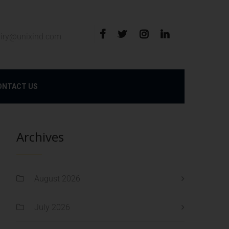
iry@unixind.com
ONTACT US
Archives
August 2026
July 2026