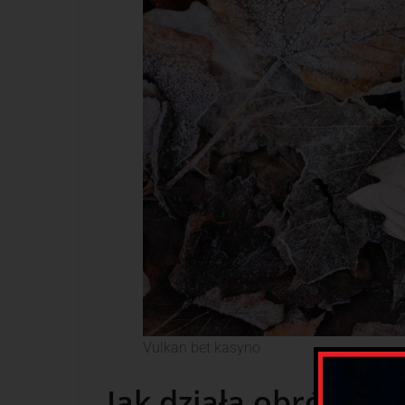
Vulkan bet kasyno
Jak działa obrót (wa