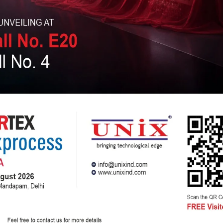
gracza
narodowej licencji Curaçao. Oznacza to, że
 gracze z Polski powinni być świadomi kluczowej
np. Malta Gaming Authority – MGA).
Ważne:
Wyplata
açao może podlegać krajowemu podatkowi
wygranych z operatorów posiadających licencję
. Operator oferuje podstawowe narzędzia
wienia limitów depozytów, czasu gry lub
nione szyfrowaniem SSL, a fundusze trzymane są