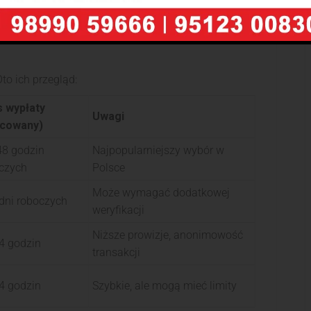
to ich przegląd:
 wypłaty
Uwagi
acowany)
8 godzin
Najpopularniejszy wybór w
czych
Polsce
Może wymagać dodatkowej
dni roboczych
weryfikacji
Niższe prowizje, anonimowość
4 godzin
transakcji
4 godzin
Szybkie, ale mogą mieć limity