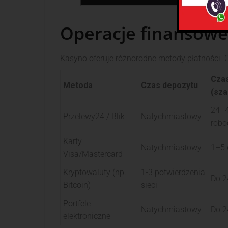
Operacje finansowe
Kasyno oferuje różnorodne metody płatności. O
Czas
Metoda
Czas depozytu
(sz
24–4
Przelewy24 / Blik
Natychmiastowy
robo
Karty
Natychmiastowy
1–5 
Visa/Mastercard
Kryptowaluty (np.
1-3 potwierdzenia
Do 2
Bitcoin)
sieci
Portfele
Natychmiastowy
Do 2
elektroniczne