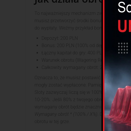
To najważniejszy mechanizm związany z bonus
musisz przetworzyć środki bonusowe, zanim s
do wypłaty. Weźmy przykład bonusu powitaln
Depozyt: 200 PLN
Bonus: 200 PLN (100% od depozytu)
Łączny kapitał do gry: 400 PLN (200 PLN 
Warunek obrotu (Wagering Requirement – 
Całkowity wymagany obrót: 200 PLN (bonus
Oznacza to, że musisz postawić łącznie 7 000 
mogły zostać wypłacone. Pamiętaj, że różne 
Sloty zazwyczaj liczą się w 100%, podczas gdy g
10-20%. Jeśli 80% z twojego obrotu 7 000 PLN 
wymagany obrót będzie znacznie wyższy. Formu
Wymagany obrót * (100% / X%)
. Dla X=10%: 7 
obrotu w tej grze.