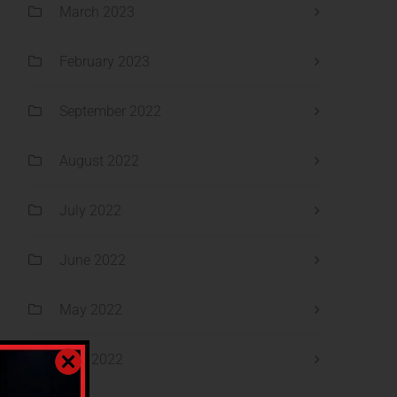
March 2023
February 2023
September 2022
August 2022
July 2022
June 2022
May 2022
April 2022