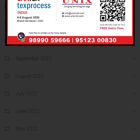
April 2023
March 2023
February 2023
September 2022
August 2022
July 2022
June 2022
May 2022