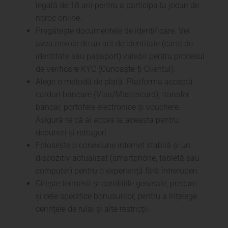
legală de 18 ani pentru a participa la jocuri de
noroc online.
Pregătește documentele de identificare. Vei
avea nevoie de un act de identitate (carte de
identitate sau pașaport) valabil pentru procesul
de verificare KYC (Cunoaște-ți Clientul).
Alege o metodă de plată. Platforma acceptă
carduri bancare (Visa/Mastercard), transfer
bancar, portofele electronice și vouchere.
Asigură-te că ai acces la aceasta pentru
depuneri și retrageri.
Folosește o conexiune internet stabilă și un
dispozitiv actualizat (smartphone, tabletă sau
computer) pentru o experiență fără întreruperi.
Citește termenii și condițiile generale, precum
și cele specifice bonusurilor, pentru a înțelege
cerințele de rulaj și alte restricții.