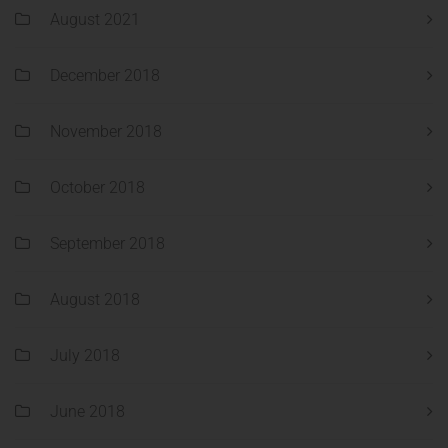
August 2021
December 2018
November 2018
October 2018
September 2018
August 2018
July 2018
June 2018