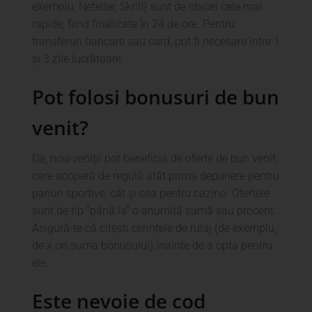
exemplu, Neteller, Skrill) sunt de obicei cele mai
rapide, fiind finalizate în 24 de ore. Pentru
transferuri bancare sau card, pot fi necesare între 1
și 3 zile lucrătoare.
Pot folosi bonusuri de bun
venit?
Da, nou-veniții pot beneficia de oferte de bun venit,
care acoperă de regulă atât prima depunere pentru
pariuri sportive, cât și cea pentru cazino. Ofertele
sunt de tip “până la” o anumită sumă sau procent.
Asigură-te că citești cerințele de rulaj (de exemplu,
de x ori suma bonusului) înainte de a opta pentru
ele.
Este nevoie de cod