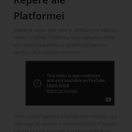
Platformei
Odată ce contul este activ și verificat, poți explora
oferta completă. Platforma casei pariurilor online
este structurată pentru a acoperi atât pariorii
sportivi, cât și jucătorii de cazino.
Pentru pariuri sportive, interfața este intuitivă, cu o
listă largă de sporturi și evenimente live. Poți paria
pre-meci sau în timp real, cu opțiuni diverse de