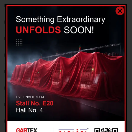
November 2025
October 2025
October 2023
September 2023
August 2023
July 2023
June 2023
May 2023