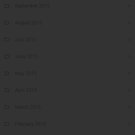
September 2015
August 2015
July 2015
June 2015
May 2015
April 2015
March 2015
February 2015