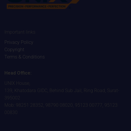
Important links
Privacy Policy
Copyright
Terms & Conditions
Head Office:
UNIX House,
139, Khatodara GIDC, Behind Sub Jail, Ring Road, Surat-
395002
Mob: 98251 28352, 98790 08020, 95123 00777, 95123
00830