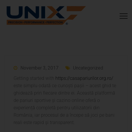
November 3, 2017
Uncategorized
Getting started with
https://casapariurilor.org.ro/
este simplu odată ce cunoști pașii – acest ghid te
ghidează prin fiecare dintre ei. Această platformă
de pariuri sportive și cazino online oferă o
experiență completă pentru utilizatorii din
România, iar procesul de a începe să joci pe bani
reali este rapid și transparent.